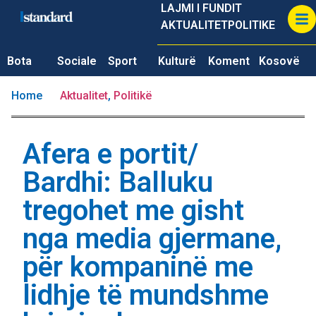
LAJMI I FUNDIT
AKTUALITET
POLITIKE
Bota
Sociale
Sport
Kulturë
Koment
Kosovë
Home
Aktualitet
,
Politikë
Afera e portit/
Bardhi: Balluku
tregohet me gisht
nga media gjermane,
për kompaninë me
lidhje të mundshme