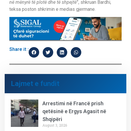
në mënyrë të plotë dhe të shpejtë
”, shkruan Bardhi,
teksa poston shkrimin e medias gjermane.
Share it :
Lajmet e fundit
Arrestimi në Francë prish
qetësinë e Ergys Agasit në
Shqipëri
August 3, 2026