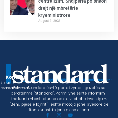
centralizim. Shqipëria po shkon
drejt një mbretërie
kryeministrore
August 3, 2026
Kontakt
Email:
Gazeta Standard është portali zyrtar i gazetës se
etastandard.al
përditshme "Standard". Parimi ynë është informimi i
thelluar i mbeshtetur ne objektivitet dhe investigim.
"Behu pjese e lajmit"- eshte motoja jone kryesore qe
fton lexuesit te jene pjese e jona