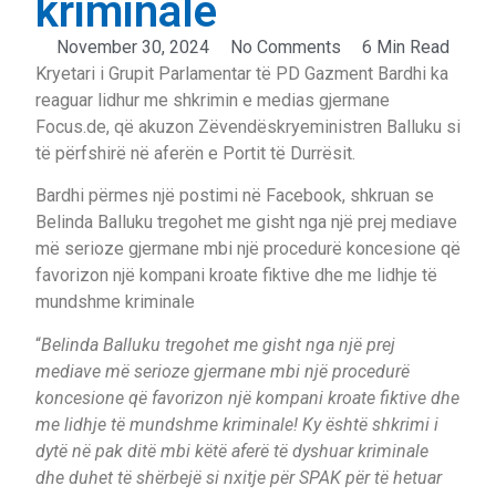
kriminale
November 30, 2024
No Comments
6 Min Read
Kryetari i Grupit Parlamentar të PD Gazment Bardhi ka
reaguar lidhur me shkrimin e medias gjermane
Focus.de, që akuzon Zëvendëskryeministren Balluku si
të përfshirë në aferën e Portit të Durrësit.
Bardhi përmes një postimi në Facebook, shkruan se
Belinda Balluku tregohet me gisht nga një prej mediave
më serioze gjermane mbi një procedurë koncesione që
favorizon një kompani kroate fiktive dhe me lidhje të
mundshme kriminale
“
Belinda Balluku tregohet me gisht nga një prej
mediave më serioze gjermane mbi një procedurë
koncesione që favorizon një kompani kroate fiktive dhe
me lidhje të mundshme kriminale! Ky është shkrimi i
dytë në pak ditë mbi këtë aferë të dyshuar kriminale
dhe duhet të shërbejë si nxitje për SPAK për të hetuar