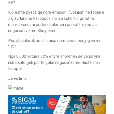
BE?
Kjo është pyetja që ngre emisioni “Opinion” në faqen e
saj zyrtare në Facebook, në një kohë kur pritet të
merret vendimi përfundimtar sa i përket hapjes së
negociatave me Shqipërinë.
Por, shqiptarët, në shumicë dërrmuese përgjigjen me
“JO”.
Nga 8,600 votues 72% e tyre shprehen se vendi ynë
nuk është gati për të çelur negociatat me Bashkimin
Europian.
Ja votimi: