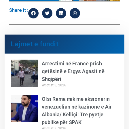
Share it :
Lajmet e fundit
Arrestimi në Francë prish
qetësinë e Ergys Agasit në
Shqipëri
August 3, 2026
Olsi Rama mik me aksionerin
venezuelian në kazinonë e Air
Albania/ Këlliçi: Tre pyetje
publike për SPAK
August 3, 2026