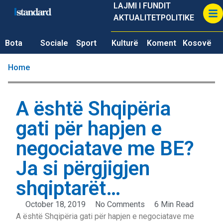
LAJMI I FUNDIT
AKTUALITET
POLITIKE
Bota
Sociale
Sport
Kulturë
Koment
Kosovë
Home
A është Shqipëria
gati për hapjen e
negociatave me BE?
Ja si përgjigjen
shqiptarët…
October 18, 2019
No Comments
6 Min Read
A është Shqipëria gati për hapjen e negociatave me