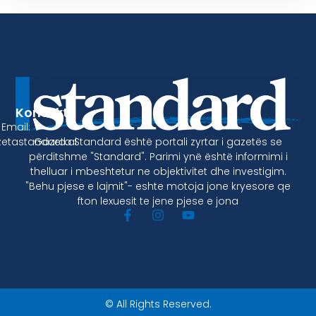
Kontakt
Email:
Gazeta Standard është portali zyrtar i gazetës se
etastandard.al
përditshme "Standard". Parimi ynë është informimi i
thelluar i mbeshtetur ne objektivitet dhe investigim.
"Behu pjese e lajmit"- eshte motoja jone kryesore qe
fton lexuesit te jene pjese e jona
© All Rights Reserved.