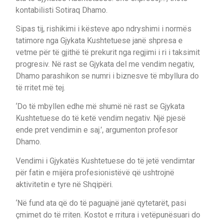
kontabilisti Sotiraq Dhamo.
Sipas tij, rishikimi i kësteve apo ndryshimi i normës
tatimore nga Gjykata Kushtetuese janë shpresa e
vetme për të gjithë të prekurit nga regjimi i ri i taksimit
progresiv. Në rast se Gjykata del me vendim negativ,
Dhamo parashikon se numri i biznesve të mbyllura do
të rritet më tej.
‘Do të mbyllen edhe më shumë në rast se Gjykata
Kushtetuese do të ketë vendim negativ. Një pjesë
ende pret vendimin e saj.’, argumenton profesor
Dhamo.
Vendimi i Gjykatës Kushtetuese do të jetë vendimtar
për fatin e mijëra profesionistëvë që ushtrojnë
aktivitetin e tyre në Shqipëri.
‘Në fund ata që do të paguajnë janë qytetarët, pasi
çmimet do të rriten. Kostot e rritura i vetëpunësuari do