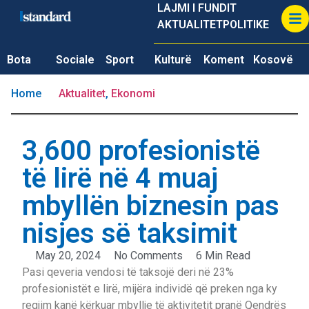
LAJMI I FUNDIT
AKTUALITET
POLITIKE
Bota
Sociale
Sport
Kulturë
Koment
Kosovë
Home
Aktualitet
,
Ekonomi
3,600 profesionistë
të lirë në 4 muaj
mbyllën biznesin pas
nisjes së taksimit
May 20, 2024
No Comments
6 Min Read
Pasi qeveria vendosi të taksojë deri në 23%
profesionistët e lirë, mijëra individë që preken nga ky
regjim kanë kërkuar mbyllje të aktivitetit pranë Qendrës