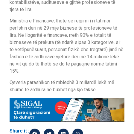
kontabilistëve, audituesve e gjithë profesioneve të
tjera të lira.
Ministria e Financave, thotë se regjimi i ri tatimor
përfshin deri në 29 mijë biznese të profesioneve të
lira. Në llogaritë e financave, rreth 90% e totalit të
bizneseve të prekura (të ndarë sipas 3 kategorive, si:
të vetëpunësuarit, personat fizikë dhe tregtarë) janë në
fashën e të ardhurave vjetore deri në 14 milionë lekë
në vit që do të thotë se do të paguajnë normë tatimi
15%.
Qeveria parashikon të mbledhë 3 miliardë lekë më
shumë të ardhura në buxhet nga kjo taksë.
Share it :