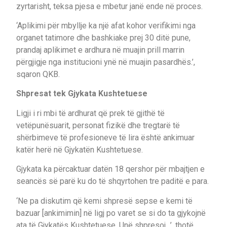
zyrtarisht, teksa pjesa e mbetur janë ende në proces.
‘Aplikimi për mbyllje ka një afat kohor verifikimi nga
organet tatimore dhe bashkiake prej 30 ditë pune,
prandaj aplikimet e ardhura në muajin prill marrin
përgjigje nga institucioni ynë në muajin pasardhës.’,
sqaron QKB.
Shpresat tek Gjykata Kushtetuese
Ligji i ri mbi të ardhurat që prek të gjithë të
vetëpunësuarit, personat fizikë dhe tregtarë të
shërbimeve të profesioneve të lira është ankimuar
katër herë në Gjykatën Kushtetuese.
Gjykata ka përcaktuar datën 18 qershor për mbajtjen e
seancës së parë ku do të shqyrtohen tre paditë e para.
‘Ne pa diskutim që kemi shpresë sepse e kemi të
bazuar [ankimimin] në ligj po varet se si do ta gjykojnë
ata të Gjykatës Kushtetuese. Unë shpresoj…’, thotë