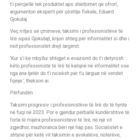
t’i përcjellë tek produktet apo shërbimet që ofron’,
argumenton eksperti për çështje fiskale, Eduard
Gjokutaj.
Veç rritjes së çmimeve, taksimi i profesionistëve të
lirë sipas Gjokutajt, krijon shteg për informalitet si dhe i
nxit profesionistët drejt largimit.
‘Kur s’i ke mbyllur shtigjet e evazionit do t’i detyrosh
këto profesionistë të lirë të kalojnë në informalitet ose
nga ana tjetër do t’i nxisësh për t’u larguar në vendet
fqinje.’, thekson ai.
Përfundim
Taksimi progresiv i profesionistëve të lirë do të hynte
në fuqi në 2023. Por e gjendur përballë kundërshtive të
forta të mijëra profesionistëve të lirë, në një vit
zgjedhor, mazhoranca bëri një hap pas. Socialistët e
shtynë për këtë vit taksimin e avokatëve, noterëve,