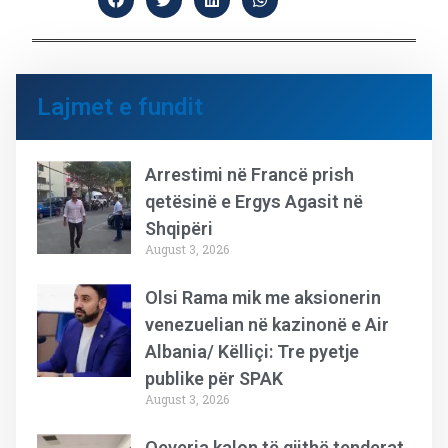
Lajmet e fundit
Arrestimi në Francë prish
qetësinë e Ergys Agasit në
Shqipëri
August 3, 2026
Olsi Rama mik me aksionerin
venezuelian në kazinonë e Air
Albania/ Këlliçi: Tre pyetje
publike për SPAK
August 3, 2026
Qeveria kalon të gjithë tenderat