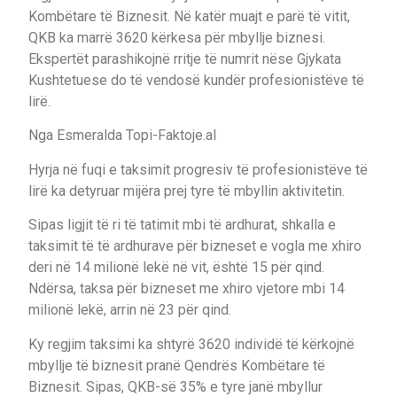
Kombëtare të Biznesit. Në katër muajt e parë të vitit,
QKB ka marrë 3620 kërkesa për mbyllje biznesi.
Ekspertët parashikojnë rritje të numrit nëse Gjykata
Kushtetuese do të vendosë kundër profesionistëve të
lirë.
Nga Esmeralda Topi-Faktoje.al
Hyrja në fuqi e taksimit progresiv të profesionistëve të
lirë ka detyruar mijëra prej tyre të mbyllin aktivitetin.
Sipas ligjit të ri të tatimit mbi të ardhurat, shkalla e
taksimit të të ardhurave për bizneset e vogla me xhiro
deri në 14 milionë lekë në vit, është 15 për qind.
Ndërsa, taksa për bizneset me xhiro vjetore mbi 14
milionë lekë, arrin në 23 për qind.
Ky regjim taksimi ka shtyrë 3620 individë të kërkojnë
mbyllje të biznesit pranë Qendrës Kombëtare të
Biznesit. Sipas, QKB-së 35% e tyre janë mbyllur