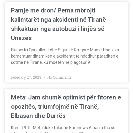
Pamje me dron/ Pema mbrojti
kalimtarët nga aksidenti në Tiranë
shkaktuar nga autobuzi i linjës së
Unazës
Eksperti i Qarkullimit dhe Sigurisë Rrugore Mamir Hodo, ka
komentuar dinamikën e aksidentit të ndodhur paraditen e
sotme në Tiranë, ku mbetën në plagosur 9
February 27, 2023
No Comments
Meta: Jam shumë optimist për fitoren e
opozitës, triumfojmë në Tiranë,
Elbasan dhe Durrës
Kreu i PL Ilir Meta duke folur ne Euronews Albania tha se