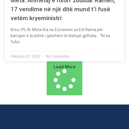
Meta: Ahmetaj e nxorr zbuluar Ramën,
17 vendime në një ditë mund t’i fusë
vetëm kryeministri
Kreu i PL Ilir Meta tha ne Euronews se Edi Rama për
karrigen e tij është i gatshëm të lëshojë gjithcka. “Ai ka
futur
February 27, 2023
No Comments
Load More