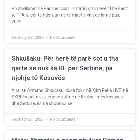
Po zhvillohet në Paris edicioni i shtatë i çmimeve “The Best”
të FIFA-s, për të nderuar më të mirët e vitit që lamë pas,
2022.
February 27, 2023
No Comments
Shkullaku: Për herë të parë sot u tha
qartë se nuk ka BE për Serbinë, pa
njohje të Kosovës
Analisti Armand Shkullaku, duke folur në ‘Çim Peka LIVE’ në
SYRI TV për diskutimet e sotme në Bruksel mes Kosovës
dhe Serbisë, është shprehur se
February 27, 2023
No Comments