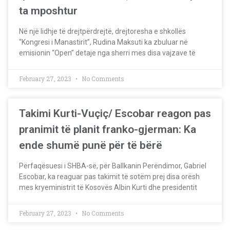
ta mposhtur
Në një lidhje të drejtpërdrejtë, drejtoresha e shkollës
“Kongresi i Manastirit”, Rudina Maksuti ka zbuluar në
emisionin “Open” detaje nga sherri mes disa vajzave të
February 27, 2023
No Comments
Takimi Kurti-Vuçiç/ Escobar reagon pas
pranimit të planit franko-gjerman: Ka
ende shumë punë për të bërë
Përfaqësuesi i SHBA-së, për Ballkanin Perëndimor, Gabriel
Escobar, ka reaguar pas takimit të sotëm prej disa orësh
mes kryeministrit të Kosovës Albin Kurti dhe presidentit
February 27, 2023
No Comments