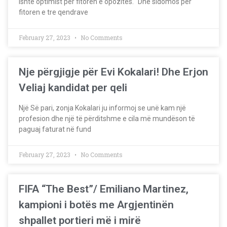
ishte optimist për fitoren e opozitës. “Dhe sidomos për
fitoren e tre qendrave
February 27, 2023
No Comments
Nje përgjigje për Evi Kokalari! Dhe Erjon
Veliaj kandidat per qeli
Një Së pari, zonja Kokalari ju informoj se unë kam një
profesion dhe një të përditshme e cila më mundëson të
paguaj faturat në fund
February 27, 2023
No Comments
FIFA “The Best”/ Emiliano Martinez,
kampioni i botës me Argjentinën
shpallet portieri më i mirë