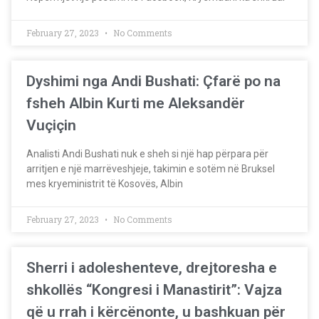
February 27, 2023
No Comments
Dyshimi nga Andi Bushati: Çfarë po na
fsheh Albin Kurti me Aleksandër
Vuçiçin
Analisti Andi Bushati nuk e sheh si një hap përpara për
arritjen e një marrëveshjeje, takimin e sotëm në Bruksel
mes kryeministrit të Kosovës, Albin
February 27, 2023
No Comments
Sherri i adoleshenteve, drejtoresha e
shkollës “Kongresi i Manastirit”: Vajza
që u rrah i kërcënonte, u bashkuan për