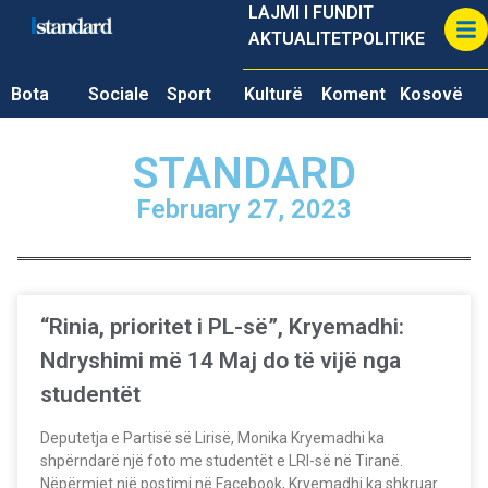
LAJMI I FUNDIT
AKTUALITET
POLITIKE
Bota
Sociale
Sport
Kulturë
Koment
Kosovë
STANDARD
February 27, 2023
“Rinia, prioritet i PL-së”, Kryemadhi:
Ndryshimi më 14 Maj do të vijë nga
studentët
Deputetja e Partisë së Lirisë, Monika Kryemadhi ka
shpërndarë një foto me studentët e LRI-së në Tiranë.
Nëpërmjet një postimi në Facebook, Kryemadhi ka shkruar