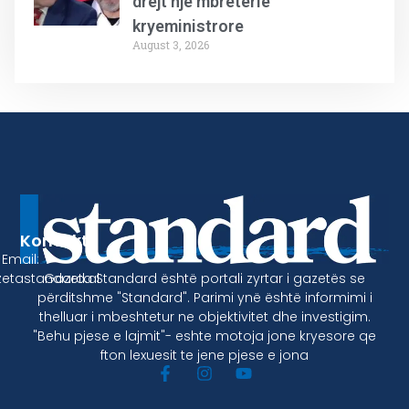
drejt një mbretërie
kryeministrore
August 3, 2026
Kontakt
Email:
Gazeta Standard është portali zyrtar i gazetës se
etastandard.al
përditshme "Standard". Parimi ynë është informimi i
thelluar i mbeshtetur ne objektivitet dhe investigim.
"Behu pjese e lajmit"- eshte motoja jone kryesore qe
fton lexuesit te jene pjese e jona