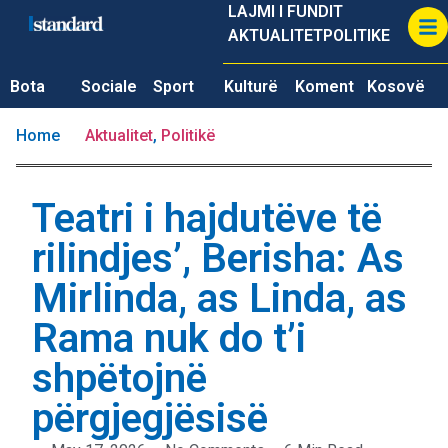
LAJMI I FUNDIT
AKTUALITET
POLITIKE
Bota
Sociale
Sport
Kulturë
Koment
Kosovë
Home
Aktualitet
,
Politikë
Teatri i hajdutëve të
rilindjes’, Berisha: As
Mirlinda, as Linda, as
Rama nuk do t’i
shpëtojnë
përgjegjësisë