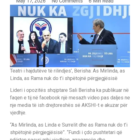
May 17, 2026
No Comments
6 Min Read
Teatri i hajdutëve të rilindjes’, Berisha: As Mirlinda, as
Linda, as Rama nuk do t’i shpëtojnë përgjegjësisë
Lideri i opozitës shqiptare Sali Berisha ka publikuar në
faqen e tij në facebook një mesazh video pas daljes ne
nje media të ish drejtoreshës së AKSHI-t e akuzar për
vjedhje.
“As Mirlinda, as Linda e Surrelit dhe as Rama nuk do t’i
shpëtojnë përgjegjësisë”. “Fundi i çdo pushtetari që
ndërton pasuri mbi vjedhjen, arrogancën dhe