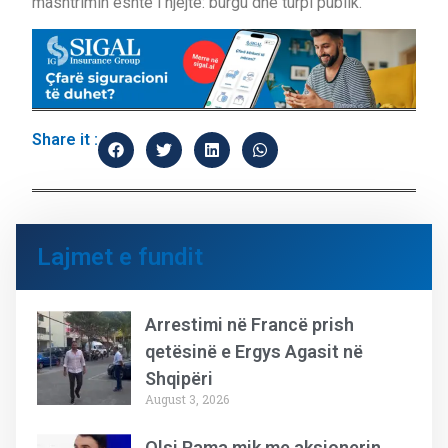
mashtrimin është i njëjtë: burgu dhe turpi publik.
Share it :
Lajmet e fundit
Arrestimi në Francë prish
qetësinë e Ergys Agasit në
Shqipëri
August 3, 2026
Olsi Rama mik me aksionerin