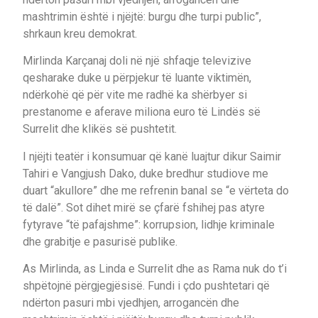
mashtrimin është i njëjtë: burgu dhe turpi public”,
shrkaun kreu demokrat.
Mirlinda Karçanaj doli në një shfaqje televizive
qesharake duke u përpjekur të luante viktimën,
ndërkohë që për vite me radhë ka shërbyer si
prestanome e aferave miliona euro të Lindës së
Surrelit dhe klikës së pushtetit.
I njëjti teatër i konsumuar që kanë luajtur dikur Saimir
Tahiri e Vangjush Dako, duke bredhur studiove me
duart “akullore” dhe me refrenin banal se “e vërteta do
të dalë”. Sot dihet mirë se çfarë fshihej pas atyre
fytyrave “të pafajshme”: korrupsion, lidhje kriminale
dhe grabitje e pasurisë publike.
As Mirlinda, as Linda e Surrelit dhe as Rama nuk do t’i
shpëtojnë përgjegjësisë. Fundi i çdo pushtetari që
ndërton pasuri mbi vjedhjen, arrogancën dhe