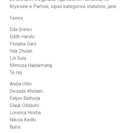
Kryesinë e Partisë, sipas kategorive statutore, janë:
Femra
Eda Grimci
Edith Harxhi
Florjana Garo
Ilda Zhulali
Lili Sula
Mimoza Hajdarmataj
Të rinj
Andia Ulliri
Desada Xhetani
Fatjon Bathorja
Glauk Olldashi
Lorenca Hoxha
Nikola Kedhi
Burra