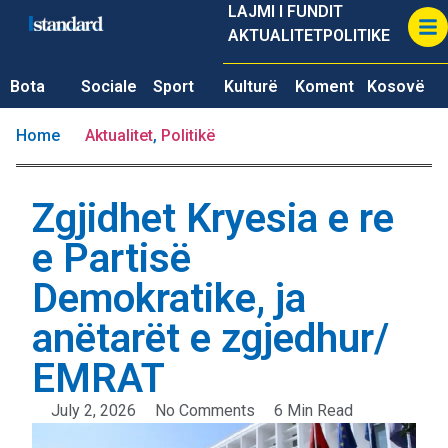
LAJMI I FUNDIT
AKTUALITET
POLITIKE
Bota
Sociale
Sport
Kulturë
Koment
Kosovë
Home
Aktualitet
,
Politikë
Zgjidhet Kryesia e re
e Partisë
Demokratike, ja
anëtarët e zgjedhur/
EMRAT
July 2, 2026
No Comments
6 Min Read