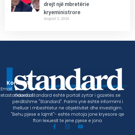
drejt një mbretërie
kryeministrore
August 3, 2026
Kontakt
Email:
Gazeta Standard është portali zyrtar i gazetës se
etastandard.al
përditshme "Standard". Parimi ynë është informimi i
thelluar i mbeshtetur ne objektivitet dhe investigim.
"Behu pjese e lajmit"- eshte motoja jone kryesore qe
fton lexuesit te jene pjese e jona