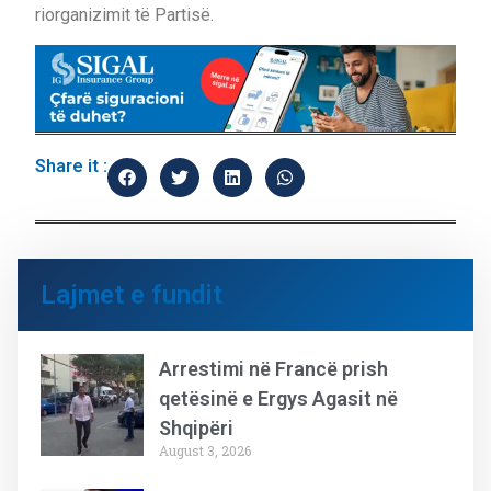
riorganizimit të Partisë.
Share it :
Lajmet e fundit
Arrestimi në Francë prish
qetësinë e Ergys Agasit në
Shqipëri
August 3, 2026