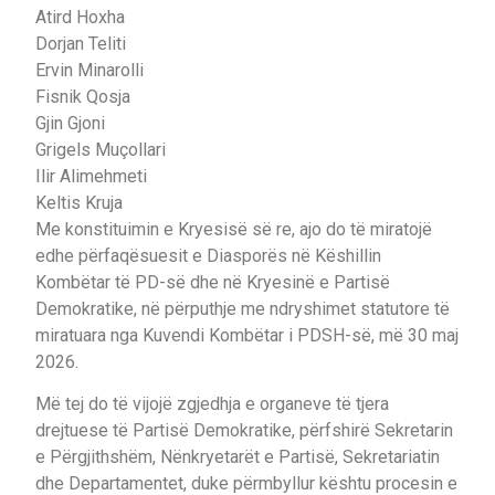
Atird Hoxha
Dorjan Teliti
Ervin Minarolli
Fisnik Qosja
Gjin Gjoni
Grigels Muçollari
Ilir Alimehmeti
Keltis Kruja
Me konstituimin e Kryesisë së re, ajo do të miratojë
edhe përfaqësuesit e Diasporës në Këshillin
Kombëtar të PD-së dhe në Kryesinë e Partisë
Demokratike, në përputhje me ndryshimet statutore të
miratuara nga Kuvendi Kombëtar i PDSH-së, më 30 maj
2026.
Më tej do të vijojë zgjedhja e organeve të tjera
drejtuese të Partisë Demokratike, përfshirë Sekretarin
e Përgjithshëm, Nënkryetarët e Partisë, Sekretariatin
dhe Departamentet, duke përmbyllur kështu procesin e