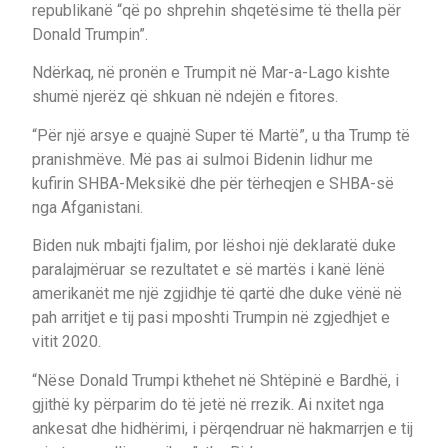
republikanë “që po shprehin shqetësime të thella për
Donald Trumpin”.
Ndërkaq, në pronën e Trumpit në Mar-a-Lago kishte
shumë njerëz që shkuan në ndejën e fitores.
“Për një arsye e quajnë Super të Martë”, u tha Trump të
pranishmëve. Më pas ai sulmoi Bidenin lidhur me
kufirin SHBA-Meksikë dhe për tërheqjen e SHBA-së
nga Afganistani.
Biden nuk mbajti fjalim, por lëshoi një deklaratë duke
paralajmëruar se rezultatet e së martës i kanë lënë
amerikanët me një zgjidhje të qartë dhe duke vënë në
pah arritjet e tij pasi mposhti Trumpin në zgjedhjet e
vitit 2020.
“Nëse Donald Trumpi kthehet në Shtëpinë e Bardhë, i
gjithë ky përparim do të jetë në rrezik. Ai nxitet nga
ankesat dhe hidhërimi, i përqendruar në hakmarrjen e tij