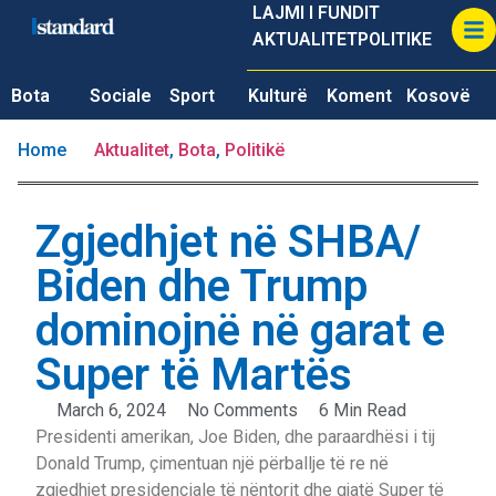
LAJMI I FUNDIT
AKTUALITET
POLITIKE
Bota
Sociale
Sport
Kulturë
Koment
Kosovë
Home
Aktualitet
,
Bota
,
Politikë
Zgjedhjet në SHBA/
Biden dhe Trump
dominojnë në garat e
Super të Martës
March 6, 2024
No Comments
6 Min Read
Presidenti amerikan, Joe Biden, dhe paraardhësi i tij
Donald Trump, çimentuan një përballje të re në
zgjedhjet presidenciale të nëntorit dhe gjatë Super të