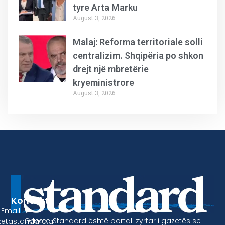
tyre Arta Marku
August 3, 2026
Malaj: Reforma territoriale solli
centralizim. Shqipëria po shkon
drejt një mbretërie
kryeministrore
August 3, 2026
Kontakt
Email:
Gazeta Standard është portali zyrtar i gazetës se
etastandard.al