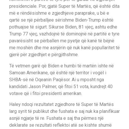
presidenciale. Por, gjatë Super të Martës, që është dita
më e rëndësishme e zgjedhjeve paraprake, u bë e
qartë se një përballjee sërishme Biden-Trump është
pothuajse të sigurt. Sikurse Biden, 81 vjeç, ashtu edhe
Trump 77 vjeç, vazhdojnë të dominojnë në partitë e tyre
pavarësisht se përballen me pyetje që kanë të bëjnë
me moshën dhe me asnjërin që nuk kanë popullaritet të
gjerë për zgjedhjet e përgjithshme.
Të vetmen garë që Biden e humbi të martën ishte në
Samoan Amerikane, që është një territor i vogël i
SHBA-së në Oqeanin Paqësor. Ai u mposht nga
kandidati Jason Palmer, që fitoi 51 vota, kundrejt 40
votave që i fitoi presidenti amerikan.
Haley ndoqi rezultatet zgjedhore të Super të Martës
larg syrit të publikut dhe fushata e saj nuk ka planifikuar
asnjë ngjarje të re. Fushata e saj tha përmes një
deklarate se rezultati reflektoi atë se kishte shumë