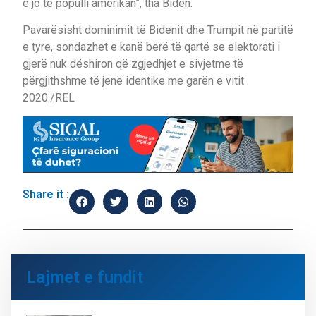
e jo te populli amerikan”, tha Biden.
Pavarësisht dominimit të Bidenit dhe Trumpit në partitë
e tyre, sondazhet e kanë bërë të qartë se elektorati i
gjerë nuk dëshiron që zgjedhjet e sivjetme të
përgjithshme të jenë identike me garën e vitit
2020./REL
Share it :
Lajmet e fundit