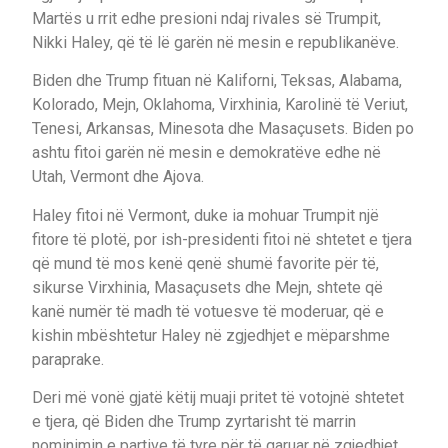
Martës u rrit edhe presioni ndaj rivales së Trumpit,
Nikki Haley, që të lë garën në mesin e republikanëve.
Biden dhe Trump fituan në Kaliforni, Teksas, Alabama,
Kolorado, Mejn, Oklahoma, Virxhinia, Karolinë të Veriut,
Tenesi, Arkansas, Minesota dhe Masaçusets. Biden po
ashtu fitoi garën në mesin e demokratëve edhe në
Utah, Vermont dhe Ajova.
Haley fitoi në Vermont, duke ia mohuar Trumpit një
fitore të plotë, por ish-presidenti fitoi në shtetet e tjera
që mund të mos kenë qenë shumë favorite për të,
sikurse Virxhinia, Masaçusets dhe Mejn, shtete që
kanë numër të madh të votuesve të moderuar, që e
kishin mbështetur Haley në zgjedhjet e mëparshme
paraprake.
Deri më vonë gjatë këtij muaji pritet të votojnë shtetet
e tjera, që Biden dhe Trump zyrtarisht të marrin
nominimin e partive të tyre për të garuar në zgjedhjet