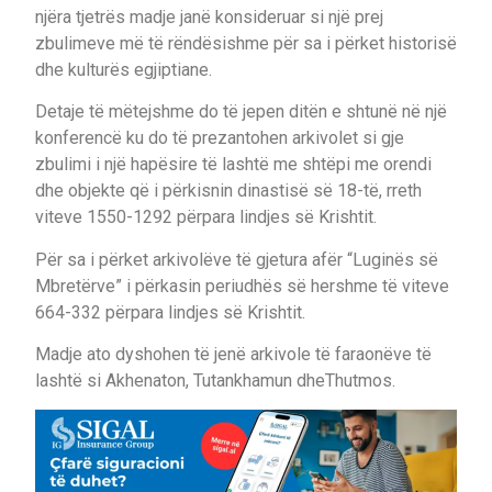
njëra tjetrës madje janë konsideruar si një prej
zbulimeve më të rëndësishme për sa i përket historisë
dhe kulturës egjiptiane.
Detaje të mëtejshme do të jepen ditën e shtunë në një
konferencë ku do të prezantohen arkivolet si gje
zbulimi i një hapësire të lashtë me shtëpi me orendi
dhe objekte që i përkisnin dinastisë së 18-të, rreth
viteve 1550-1292 përpara lindjes së Krishtit.
Për sa i përket arkivolëve të gjetura afër “Luginës së
Mbretërve” i përkasin periudhës së hershme të viteve
664-332 përpara lindjes së Krishtit.
Madje ato dyshohen të jenë arkivole të faraonëve të
lashtë si Akhenaton, Tutankhamun dheThutmos.