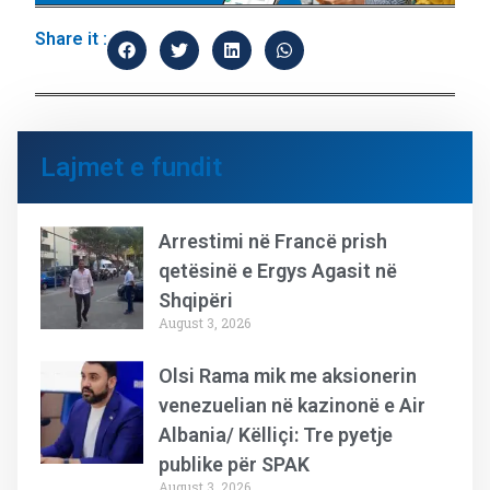
Share it :
Lajmet e fundit
Arrestimi në Francë prish
qetësinë e Ergys Agasit në
Shqipëri
August 3, 2026
Olsi Rama mik me aksionerin
venezuelian në kazinonë e Air
Albania/ Këlliçi: Tre pyetje
publike për SPAK
August 3, 2026