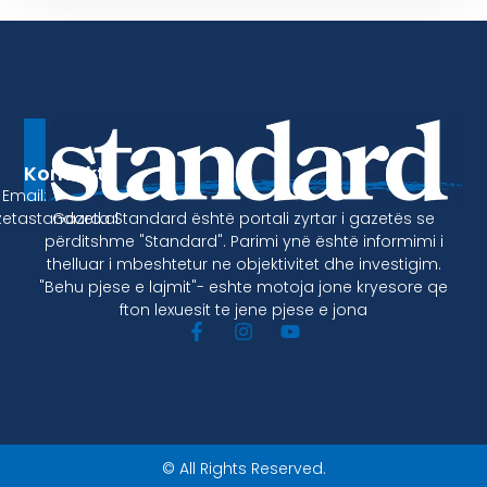
Kontakt
Email:
Gazeta Standard është portali zyrtar i gazetës se
etastandard.al
përditshme "Standard". Parimi ynë është informimi i
thelluar i mbeshtetur ne objektivitet dhe investigim.
"Behu pjese e lajmit"- eshte motoja jone kryesore qe
fton lexuesit te jene pjese e jona
© All Rights Reserved.