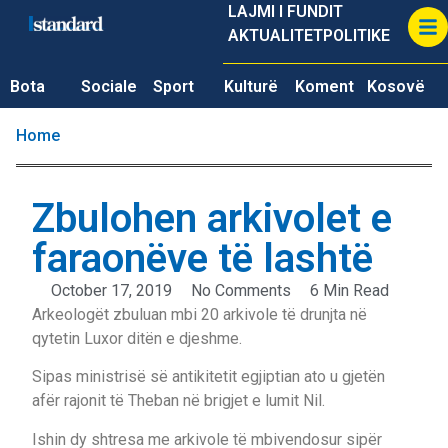
LAJMI I FUNDIT
AKTUALITET
POLITIKE
Bota
Sociale
Sport
Kulturë
Koment
Kosovë
Home
Zbulohen arkivolet e
faraonëve të lashtë
October 17, 2019
No Comments
6 Min Read
Arkeologët zbuluan mbi 20 arkivole të drunjta në
qytetin Luxor ditën e djeshme.
Sipas ministrisë së antikitetit egjiptian ato u gjetën
afër rajonit të Theban në brigjet e lumit Nil.
Ishin dy shtresa me arkivole të mbivendosur sipër