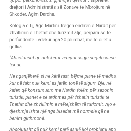
tij, por përkundrazi, si gjithnjë i qeshur”,
shprehet
drejtori i Administratës së Zonave të Mbrojtura në
Shkodër, Agim Dardha.
Kolegia e tij, Age Martini, tregon ëndrrën e Nardit për
zhvillimin e Thethit dhe turizmit atje, përpara se të
përfundonte i vdekur nga 20 plumbat, me të cilët u
qëllua.
“Absolutisht që nuk kemi vërejtur asgjë shqetësuese
tek ai.
Ne nganjëherë, si në këtë rast, bëjmë plane të mëdha,
kur në fakt nuk kemi as jetën tonë të sigurt. Dje, në
kafen që konsumuam me Nardin folëm për sezonin
turistik, planet e së ardhmes për fshatin turistik të
Thethit dhe zhvillimin e mëtejshëm të turizmit. Ajo e
djeshmja ishte një nga bisedat më normale që ne
bënim gjithmonë.
Absolutisht që nuk kemi parë asnjë lloj problemi apo