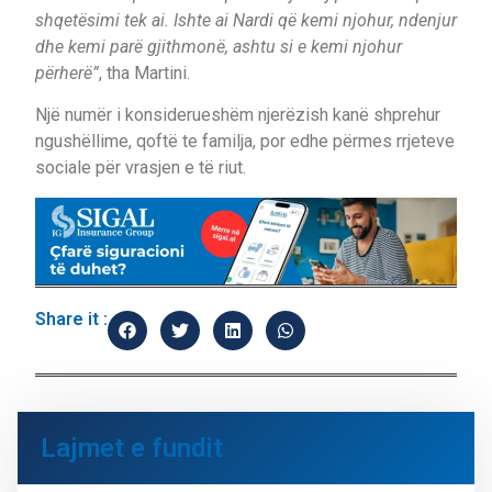
shqetësimi tek ai. Ishte ai Nardi që kemi njohur, ndenjur
dhe kemi parë gjithmonë, ashtu si e kemi njohur
përherë”
, tha Martini.
Një numër i konsiderueshëm njerëzish kanë shprehur
ngushëllime, qoftë te familja, por edhe përmes rrjeteve
sociale për vrasjen e të riut.
Share it :
Lajmet e fundit