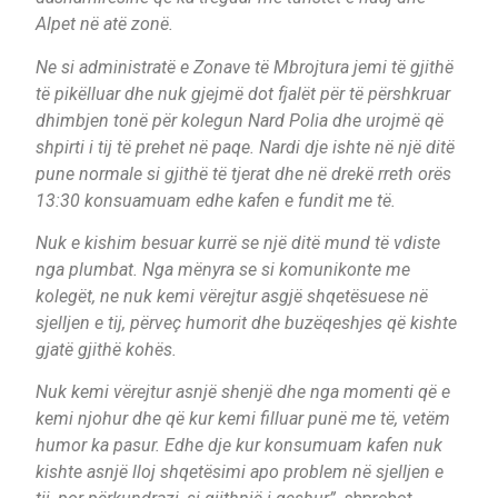
Alpet në atë zonë.
Ne si administratë e Zonave të Mbrojtura jemi të gjithë
të pikëlluar dhe nuk gjejmë dot fjalët për të përshkruar
dhimbjen tonë për kolegun Nard Polia dhe urojmë që
shpirti i tij të prehet në paqe. Nardi dje ishte në një ditë
pune normale si gjithë të tjerat dhe në drekë rreth orës
13:30 konsuamuam edhe kafen e fundit me të.
Nuk e kishim besuar kurrë se një ditë mund të vdiste
nga plumbat. Nga mënyra se si komunikonte me
kolegët, ne nuk kemi vërejtur asgjë shqetësuese në
sjelljen e tij, përveç humorit dhe buzëqeshjes që kishte
gjatë gjithë kohës.
Nuk kemi vërejtur asnjë shenjë dhe nga momenti që e
kemi njohur dhe që kur kemi filluar punë me të, vetëm
humor ka pasur. Edhe dje kur konsumuam kafen nuk
kishte asnjë lloj shqetësimi apo problem në sjelljen e