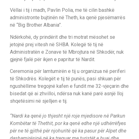
Vëllai i tij i madh, Pavlin Polia, me të cilin bashkë
administronte bujtinën në Theth, ka qenë pjesëmarrës
në “Big Brother Albania”.
Ndërkohë, dy prindërit dhe tri motrat mësohet se
jetojnë prej vitesh në SHBA. Kolegë të tij në
Administratën e Zonave të Mbrojtura në Shkodër, nuk
gjejnë fjalë për ikjen e papritur të Nardit.
Ceremonia për lamtumirën e tij u organizua në periferi
të Shkodrës. Kolegët e tij të punës, pasi shkuan për
ngushëllime tregojnë kafen e fundit me 32-vjeçarin dhe
bisedat që ai zhvilloi, ndërsa nuk kanë parë asnjë lloj
shqetësimi në sjelljen e tij.
“Nardi ka qenë jo thjesht një roje mjedisore në Parkun
Kombëtar të Thethit, por ka qenë edhe një udhërrëfyes
për ne të gjithë për njohuritë që ka pasur për Alpet dhe
dashamirësinë që ka treguar me turistët e huaj dhe