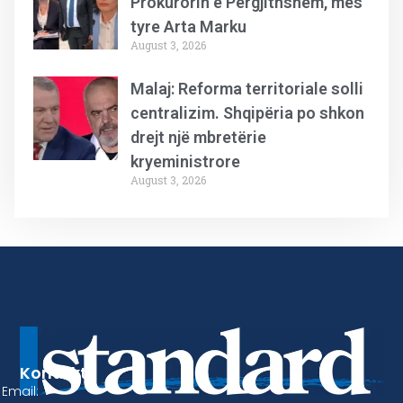
Prokurorin e Përgjithshëm, mes
tyre Arta Marku
August 3, 2026
Malaj: Reforma territoriale solli
centralizim. Shqipëria po shkon
drejt një mbretërie
kryeministrore
August 3, 2026
Kontakt
Email: