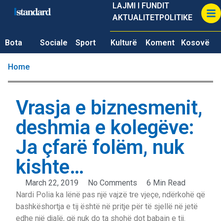
LAJMI I FUNDIT
AKTUALITET
POLITIKE
Bota
Sociale
Sport
Kulturë
Koment
Kosovë
Home
Vrasja e biznesmenit,
deshmia e kolegëve:
Ja çfarë folëm, nuk
kishte…
March 22, 2019
No Comments
6 Min Read
Nardi Polia ka lënë pas një vajzë tre vjeçe, ndërkohë që
bashkëshortja e tij është në pritje për të sjellë në jetë
edhe një djalë, që nuk do ta shohë dot babain e tij.