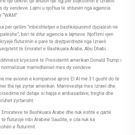
ë një dekret që anulon një ligj për bojkotimin e Izraelit
s dy vendeve. Lajmi u njoftua të shtunën nga agjencia
be “WAM”.
n ka për qëllim “mbështetjen e bashkëpunimit dypalësh në
alëshe”, bëri të ditur agjencia e lajmeve. Njoftimi vjen
kryejë fluturimin e parë të drejtpërdrejtë nga Izraeli
ryeqytetit të Emiratet e Bashkuara Arabe, Abu Dhabi.
e ndihmësit kryesorë të Presidentit amerikan Donald Trump i
të normalizuar marrëdhëniet mes dy vendeve.
ë me avionin e kompanisë ajrore El Al më 31 gusht do të
shner tha një zyrtar amerikan. Marrëveshja mes Izrael dhe
bisedime në detaje si hapja e ambasadave, tregtia dhe
ruhet zyrtarisht.
dhe Emirateve të Bashkuara Arabe dhe nuk është e qartë
 të fluturojë mbi Arabinë Saudite, e cila nuk ka
ohën e fluturimit.