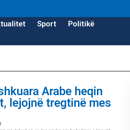
tualitet
Sport
Politikë
shkuara Arabe heqin
it, lejojnë tregtinë mes
d