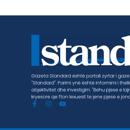
Gazeta Standard është portali zyrtar i gaz
"Standard". Parimi ynë është informimi i thel
objektivitet dhe investigim. "Behu pjese e la
kryesore qe fton lexuesit te jene pjese e jon