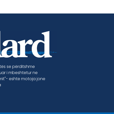
etës se përditshme
luar i mbeshtetur ne
jmit"- eshte motoja jone
a