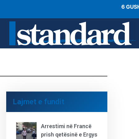
6 GUS
Lajmet e fundit
Arrestimi në Francë
prish qetësinë e Ergys