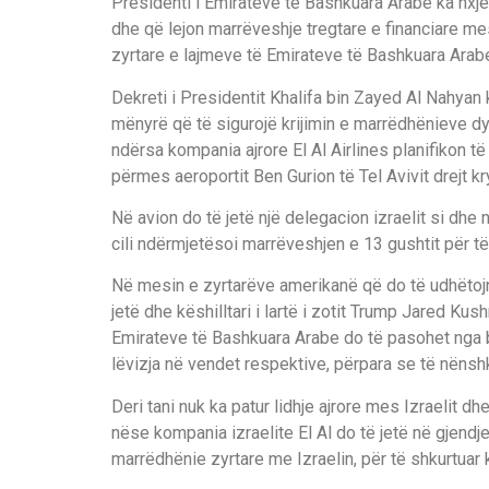
Presidenti i Emirateve të Bashkuara Arabe ka nxjerr
dhe që lejon marrëveshje tregtare e financiare me
zyrtare e lajmeve të Emirateve të Bashkuara Ara
Dekreti i Presidentit Khalifa bin Zayed Al Nahya
mënyrë që të sigurojë krijimin e marrëdhënieve dyp
ndërsa kompania ajrore El Al Airlines planifikon të 
përmes aeroportit Ben Gurion të Tel Avivit drejt k
Në avion do të jetë një delegacion izraelit si dh
cili ndërmjetësoi marrëveshjen e 13 gushtit për 
Në mesin e zyrtarëve amerikanë që do të udhëtojn
jetë dhe këshilltari i lartë i zotit Trump Jared Ku
Emirateve të Bashkuara Arabe do të pasohet nga 
lëvizja në vendet respektive, përpara se të nënshk
Deri tani nuk ka patur lidhje ajrore mes Izraelit 
nëse kompania izraelite El Al do të jetë në gjendje
marrëdhënie zyrtare me Izraelin, për të shkurtuar k