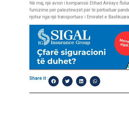
Në maj, një avion i kompanisë Etihad Airëays flut
furnizime për palestinezët për të përballuar pande
njohur nga një transportues i Emiratet e Bashkuar
Share it :