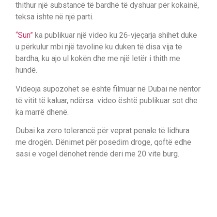
thithur një substancë të bardhë të dyshuar për kokainë,
teksa ishte në një parti.
“Sun”
ka publikuar një video ku 26-vjeçarja shihet duke
u përkulur mbi një tavolinë ku duken të disa vija të
bardha, ku ajo ul kokën dhe me një letër i thith me
hundë.
Videoja supozohet se është filmuar në Dubai në nëntor
të vitit të kaluar, ndërsa video është publikuar sot dhe
ka marrë dhenë.
Dubai ka zero tolerancë për veprat penale të lidhura
me drogën. Dënimet për posedim droge, qoftë edhe
sasi e vogël dënohet rëndë deri me 20 vite burg.