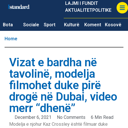
LAJMI I FUNDIT
AKTUALITET
POLITIKE
Bota
Sociale
Sport
Kulturë
Koment
Kosovë
Home
Vizat e bardha në
tavolinë, modelja
filmohet duke pirë
drogë në Dubai, video
merr “dhenë”
December 6, 2021
No Comments
6 Min Read
Modelja e njohur Kaz Crossley është filmuar duke