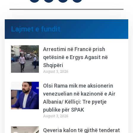
Lajmet e fundit
Arrestimi në Francë prish
qetësinë e Ergys Agasit në
Shqipëri
August 3, 2026
Olsi Rama mik me aksionerin
venezuelian në kazinonë e Air
Albania/ Këlliçi: Tre pyetje
publike për SPAK
August 3, 2026
Qeveria kalon të gjithë tenderat