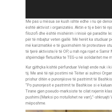
Me pas u mësua se kush ishte edhe i riu që deno
është aktivist i organizatës. Aktin e tij e bëri të 
filozofi dhe është mishërim i rinisë që paradite 
për të mbajtur veten gjallë. Më herët ka studiuar 
më karizmatikë e të guximshëm të protestave stud
të tjerë aktiviste/ë të OP, u rrah nga rojet e Sami
shpërndajë fletushka te TEG-u në solidaritet me min
Kur gjithçka kishtë përfunduar Veliajt ende nuk i ki
tij. Me anë të një postimi në Tëiter ai sulmoi Org
prishur ditën e punonjësve të pastrimit të Bashkis
“Po punonjesit e pastrimit te Bashkise si e kalua
Tirane gjen pseudo-marksiste te cilat nxjerrin klas
pushimi.(Marksi po rrotullohet ne varr),”-shkruajti
mëposhme.