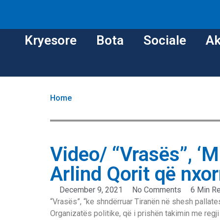
Kryesore
Bota
Sociale
Ak
Home
Video/ “Vrasës”, ‘M
Arlind Qorit që nxorr
December 9, 2021
No Comments
6 Min R
“Vrasës”, “ke shndërruar Tiranën në shesh pallatesh”
Organizatës politike, që i prishën takimin me regji