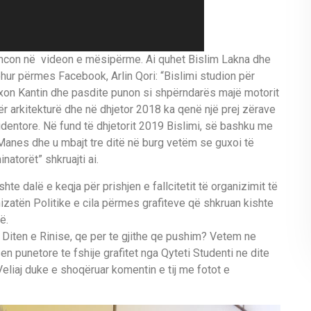
ncon në videon e mësipërme. Ai quhet Bislim Lakna dhe
njohur përmes Facebook, Arlin Qori: “Bislimi studion për
lexon Kantin dhe pasdite punon si shpërndarës majë motorit
për arkitekturë dhe në dhjetor 2018 ka qenë një prej zërave
entore. Në fund të dhjetorit 2019 Bislimi, së bashku me
r Manes dhe u mbajt tre ditë në burg vetëm se guxoi të
atorët” shkruajti ai.
shte dalë e keqja për prishjen e fallcitetit të organizimit të
anizatën Politike e cila përmes grafiteve që shkruan kishte
ë.
n Diten e Rinise, qe per te gjithe qe pushim? Vetem ne
en punetore te fshije grafitet nga Qyteti Studenti ne dite
 Veliaj duke e shoqëruar komentin e tij me fotot e