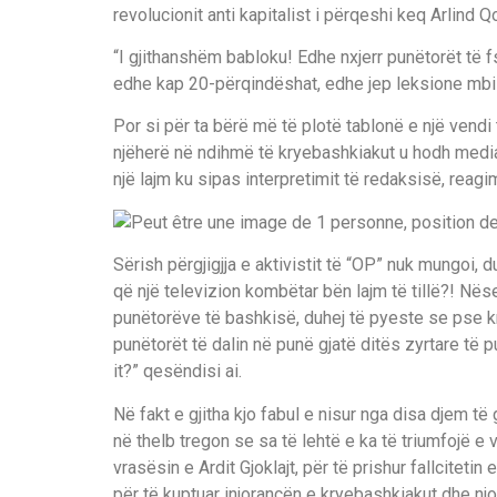
revolucionit anti kapitalist i përqeshi keq Arlind 
“I gjithanshëm babloku! Edhe nxjerr punëtorët të fs
edhe kap 20-përqindëshat, edhe jep leksione mbi Mar
Por si për ta bërë më të plotë tablonë e një vendi
njëherë në ndihmë të kryebashkiakut u hodh media
një lajm ku sipas interpretimit të redaksisë, reagimi
Sërish përgjigjja e aktivistit të “OP” nuk mungoi, 
që një televizion kombëtar bën lajm të tillë?! Nëse
punëtorëve të bashkisë, duhej të pyeste se pse kr
punëtorët të dalin në punë gjatë ditës zyrtare të 
it?” qesëndisi ai.
Në fakt e gjitha kjo fabul e nisur nga disa djem t
në thelb tregon se sa të lehtë e ka të triumfojë e 
vrasësin e Ardit Gjoklajt, për të prishur fallcite
për të kuptuar injorancën e kryebashkiakut dhe njo