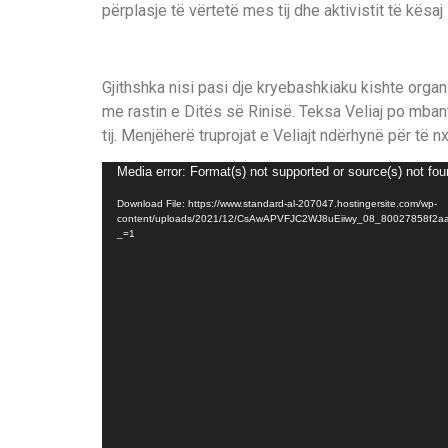
përplasje të vërtetë mes tij dhe aktivistit të kësaj 
Gjithshka nisi pasi dje kryebashkiaku kishte orga
me rastin e Ditës së Rinisë. Teksa Veliaj po mbante
tij. Menjëherë truprojat e Veliajt ndërhynë për të n
Video
Media error: Format(s) not supported or source(s) not fo
Player
Download File: https://www.standard-al-207047.hostingersite.com/wp-
content/uploads/2021/12/CsAwAPVFJC2WJ8uEiiwy_08_80027858f2a
_=1