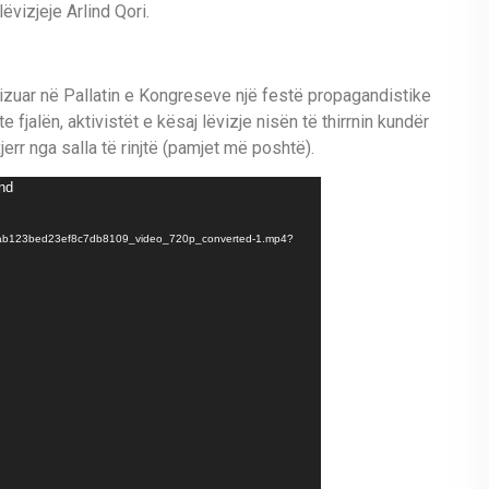
lëvizjeje Arlind Qori.
nizuar në Pallatin e Kongreseve një festë propagandistike
 fjalën, aktivistët e kësaj lëvizje nisën të thirrnin kundër
xjerr nga salla të rinjtë (pamjet më poshtë).
und
ab123bed23ef8c7db8109_video_720p_converted-1.mp4?