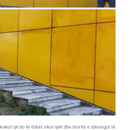
akut që do të duket sikur njeh dhe teoritë e ideologut të