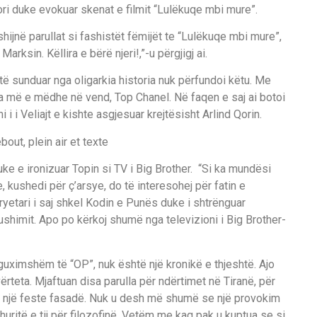
Qori duke evokuar skenat e filmit “Lulëkuqe mbi mure”.
hijnë parullat si fashistët fëmijët te “Lulëkuqe mbi mure”,
ksin. Këllira e bërë njeri!,”-u përgjigj ai.
 të sunduar nga oligarkia historia nuk përfundoi këtu. Me
 më e mëdhe në vend, Top Chanel. Në faqen e saj ai botoi
 i i Veliajt e kishte asgjesuar krejtësisht Arlind Qorin.
duke e ironizuar Topin si TV i Big Brother. “Si ka mundësi
, kushedi për ç’arsye, do të interesohej për fatin e
yetari i saj shkel Kodin e Punës duke i shtrënguar
pushimit. Apo po kërkoj shumë nga televizioni i Big Brother-
ë guximshëm të “OP”, nuk është një kronikë e thjeshtë. Ajo
vërteta. Mjaftuan disa parulla për ndërtimet në Tiranë, për
tin e një feste fasadë. Nuk u desh më shumë se një provokim
huritë e tij për filozofinë. Vetëm me kaq pak u kuptua se si