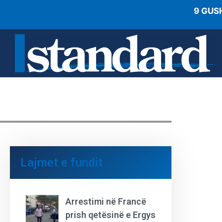
9 GUS
Lajmet e fundit
Arrestimi në Francë
prish qetësinë e Ergys