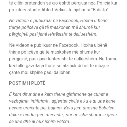
të cilën pretendon se ajo është përgjuar nga Policia kur
po intervistonte Ablert Veliun, të njohur si “Babalja”.
Në videon e publikuar në Facebook, Hoxha u bënë
thirrje policëve që të maskohen më shumë kur
përgjojnë, pasi janë lehtësisht të dallueshëm.
Në videon e publikuar në Facebook, Hoxha u bënë
thirrje policëve që të maskohen më shumë kur
përgjojnë, pasi janë lehtësisht të dallueshëm. Në formë
këshille gazetarja thotë se ata nuk duhet të mbajnë
çantë mbi shpinë pasi dallohen.
POSTIMI I PLOTË
E kam ditur dhe e kam thene gjithmone qe cunat e
vezhgimit, infiltrimit , agjentet civile e ku e di une kane
nevoje urgjente per trajnim. Ketu jam une me Babalen
duke e bindur per interviste , por qe isha shume e qarte
se une dhe ai nuk ishim vetem…