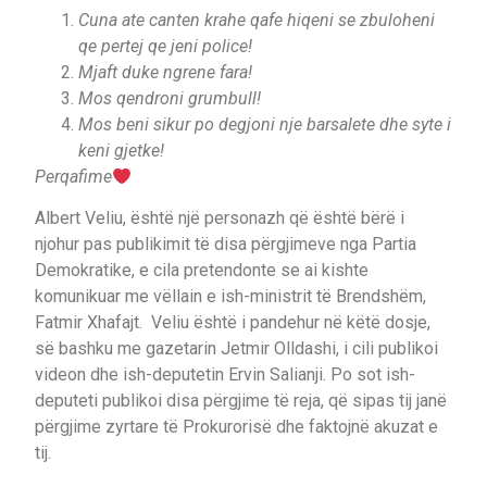
Cuna ate canten krahe qafe hiqeni se zbuloheni
qe pertej qe jeni police!
Mjaft duke ngrene fara!
Mos qendroni grumbull!
Mos beni sikur po degjoni nje barsalete dhe syte i
keni gjetke!
Perqafime
Albert Veliu, është një personazh që është bërë i
njohur pas publikimit të disa përgjimeve nga Partia
Demokratike, e cila pretendonte se ai kishte
komunikuar me vëllain e ish-ministrit të Brendshëm,
Fatmir Xhafajt. Veliu është i pandehur në këtë dosje,
së bashku me gazetarin Jetmir Olldashi, i cili publikoi
videon dhe ish-deputetin Ervin Salianji. Po sot ish-
deputeti publikoi disa përgjime të reja, që sipas tij janë
përgjime zyrtare të Prokurorisë dhe faktojnë akuzat e
tij.