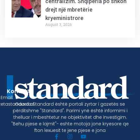
centralizim. Shqipëria po shkon
drejt një mbretërie
kryeministrore
August 3, 2026
Kontakt
Email:
Gazeta Standard është portali zyrtar i gazetës se
etastandard.al
përditshme "Standard". Parimi ynë është informimi i
thelluar i mbeshtetur ne objektivitet dhe investigim.
"Behu pjese e lajmit"- eshte motoja jone kryesore qe
fton lexuesit te jene pjese e jona