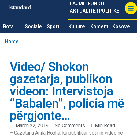
LAJMI I FUNDIT
AKTUALITET
POLITIKE
Bota
Sociale
Sport
Kulturë
Koment
Kosovë
Home
Video/ Shokon
gazetarja, publikon
videon: Intervistoja
“Babalen”, policia më
përgjonte…
March 22, 2019
No Comments
6 Min Read
–
Gazetarja Anila Hoxha, ka publikuar sot një video në