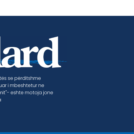
etës se përditshme
luar i mbeshtetur ne
jmit"- eshte motoja jone
a