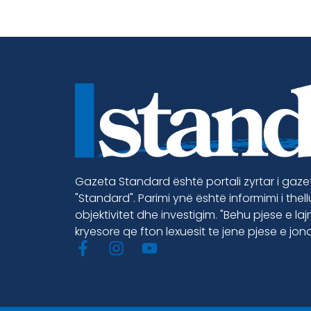
Gazeta Standard është portali zyrtar i gaz
"Standard". Parimi ynë është informimi i thel
objektivitet dhe investigim. "Behu pjese e la
kryesore qe fton lexuesit te jene pjese e jon