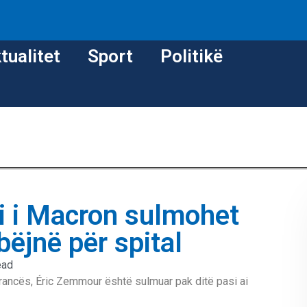
tualitet
Sport
Politikë
i i Macron sulmohet
bëjnë për spital
ead
 Francës, Éric Zemmour është sulmuar pak ditë pasi ai