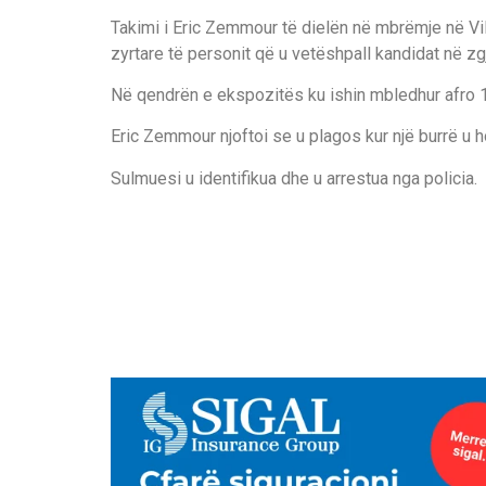
Takimi i Eric Zemmour të dielën në mbrëmje në Vil
zyrtare të personit që u vetëshpall kandidat në zg
Në qendrën e ekspozitës ku ishin mbledhur afro 13,
Eric Zemmour njoftoi se u plagos kur një burrë u h
Sulmuesi u identifikua dhe u arrestua nga policia.