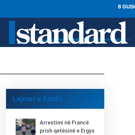
8 GUS
Lajmet e fundit
Arrestimi në Francë
prish qetësinë e Ergys