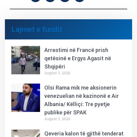
Lajmet e fundit
Arrestimi në Francë prish
qetësinë e Ergys Agasit në
Shqipëri
August 3, 2026
Olsi Rama mik me aksionerin
venezuelian në kazinonë e Air
Albania/ Këlliçi: Tre pyetje
publike për SPAK
August 3, 2026
Qeveria kalon të gjithë tenderat