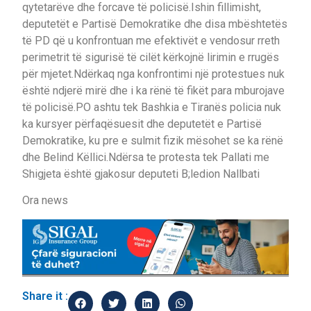
qytetarëve dhe forcave të policisë.Ishin fillimisht,
deputetët e Partisë Demokratike dhe disa mbështetës
të PD që u konfrontuan me efektivët e vendosur rreth
perimetrit të sigurisë të cilët kërkojnë lirimin e rrugës
për mjetet.Ndërkaq nga konfrontimi një protestues nuk
është ndjerë mirë dhe i ka rënë të fikët para mburojave
të policisë.PO ashtu tek Bashkia e Tiranës policia nuk
ka kursyer përfaqësuesit dhe deputetët e Partisë
Demokratike, ku pre e sulmit fizik mësohet se ka rënë
dhe Belind Këllici.Ndërsa te protesta tek Pallati me
Shigjeta është gjakosur deputeti B;ledion Nallbati
Ora news
Share it :