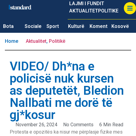
LAJMI I FUNDIT
AKTUALITET
POLITIKE
Bota
Sociale
Sport
Kulturë
Koment
Kosovë
Home
Aktualitet
,
Politikë
VIDEO/ Dh*na e
policisë nuk kursen
as deputetët, Bledion
Nallbati me dorë të
gj*kosur
November 26, 2024
No Comments
6 Min Read
Protesta e opozitës ka nisur me përplasje fizike mes