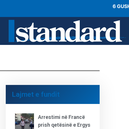
6 GUS
Lajmet e fundit
Arrestimi në Francë
prish qetësinë e Ergys