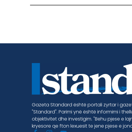
Gazeta Standard është portali zyrtar i gaz
"Standard". Parimi ynë është informimi i thel
objektivitet dhe investigim. "Behu pjese e la
kryesore qe fton lexuesit te jene pjese e jon