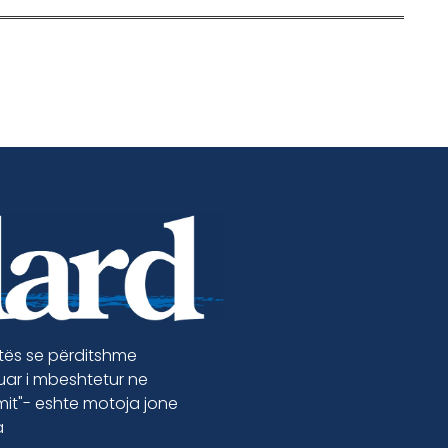
etës se përditshme
luar i mbeshtetur ne
jmit"- eshte motoja jone
a