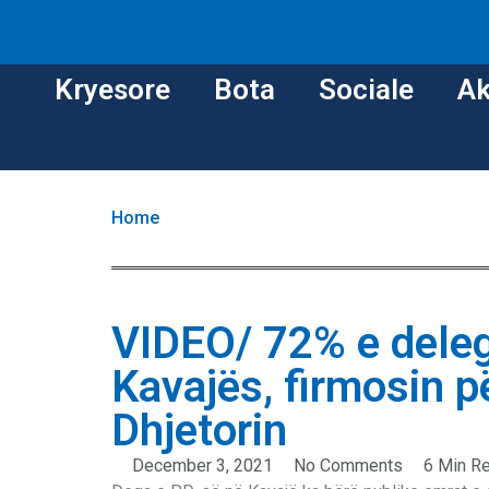
Kryesore
Bota
Sociale
Ak
Home
VIDEO/ 72% e deleg
Kavajës, firmosin p
Dhjetorin
December 3, 2021
No Comments
6 Min R