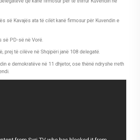
elegatëve që kanë firmosur për të thirrur Kuvendin në
s së Kavajës ata të cilët kanë firmosur për Kuvendin e
ës së PD-së në Vorë.
 prej të cilëve në Shqipëri janë 108 delegatë.
in e demokratëve në 11 dhjetor, ose thënë ndryshe rreth
endi.