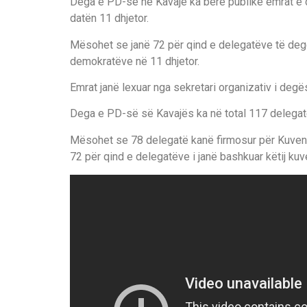
Dega e PD-së në Kavajë ka bërë publike emrat e d
datën 11 dhjetor.
Mësohet se janë 72 për qind e delegatëve të degë
demokratëve në 11 dhjetor.
Emrat janë lexuar nga sekretari organizativ i deg
Dega e PD-së së Kavajës ka në total 117 delegatë,
Mësohet se 78 delegatë kanë firmosur për Kuvend
72 për qind e delegatëve i janë bashkuar këtij kuv