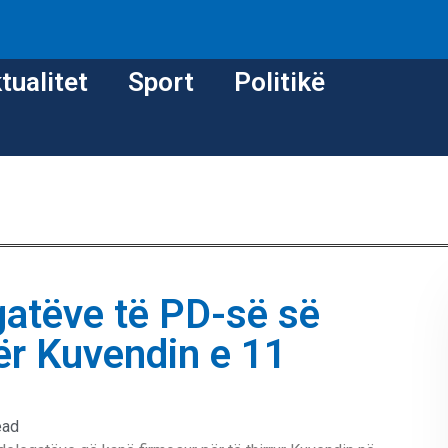
tualitet
Sport
Politikë
atëve të PD-së së
ër Kuvendin e 11
ead