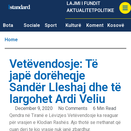
LAJMI I FUNDIT
AKTUALITET
POLITIKE
Bota
Sociale
Sport
Kulturë
Koment
Kosovë
Home
Vetëvendosje: Të
japë dorëheqje
Sandër Lleshaj dhe të
largohet Ardi Veliu
December 9, 2020
No Comments
6 Min Read
Qendra në Tiranë e Lëvizjes Vetëvendosje ka reaguar
për vrasjen e Klodian Rashës. Ajo thotë se rrethanat që
çuan deri te kjo vrasje nuk janë zbardhur.