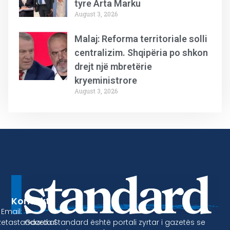
tyre Arta Marku
August 3, 2026
Malaj: Reforma territoriale solli
centralizim. Shqipëria po shkon
drejt një mbretërie
kryeministrore
August 3, 2026
Kontakt
Email:
Gazeta Standard është portali zyrtar i gazetës se
etastandard.al