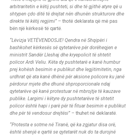
arbitraritetin e këtij pushteti, si dhe të gjithë atyre që u
shtypen çdo ditë të drejtat nën dhunën strukturore dhe
direkte të këtij regjimi”
– thotë deklarata që më pas
bën një kërkesë të qartë.
“Lëvizja VETËVENDOSJE! Qendra në Shqipëri i
bashkohet kërkesës së qytetarëve për dorëheqjen e
ministrit Sandër Lleshaj dhe kryepolicit të shtetit
policor Ardi Veliu. Këta dy pushtetarë e kanë humbur
prej kohësh besimin e publikut dhe legjitimitetin, nga
urdhrat që ata kanë dhënë për aksione policore ku janë
përdorur mjete dhe dhunë shproporcionale ndaj
qytetarëve që kanë protestuar në mbrojtje të kauzave
publike. Largimi i këtyre dy pushtetarëve të shtetit
policor është hapi i parë për të fituar besimin e publikut
dhe për të vendosur drejtësi” –
thuhet në deklaratë.
“Protesta e sotme në Tiranë, që ka zgjatur disa orë,
është shenjë e qartë se qytetarët nuk do ta durojnë