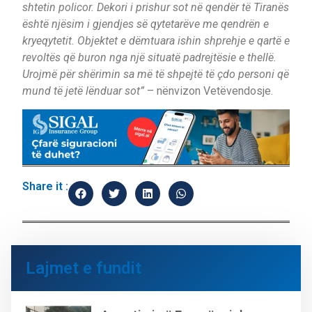
shtetin policor. Dekori i prishur sot në qendër të Tiranës
është njësim i gjendjes së qytetarëve me qendrën e
kryeqytetit. Objektet e dëmtuara ishin shprehje e qartë e
revoltës që buron nga një situatë padrejtësie e thellë.
Urojmë për shërimin sa më të shpejtë të çdo personi që
mund të jetë lënduar sot”
– nënvizon Vetëvendosje.
Share it :
Lajmet e fundit