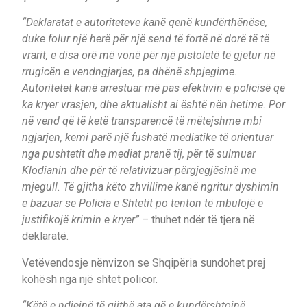
“Deklaratat e autoriteteve kanë qenë kundërthënëse,
duke folur një herë për një send të fortë në dorë të të
vrarit, e disa orë më vonë për një pistoletë të gjetur në
rrugicën e vendngjarjes, pa dhënë shpjegime.
Autoritetet kanë arrestuar më pas efektivin e policisë që
ka kryer vrasjen, dhe aktualisht ai është nën hetime. Por
në vend që të ketë transparencë të mëtejshme mbi
ngjarjen, kemi parë një fushatë mediatike të orientuar
nga pushtetit dhe mediat pranë tij, për të sulmuar
Klodianin dhe për të relativizuar përgjegjësinë me
mjegull. Të gjitha këto zhvillime kanë ngritur dyshimin
e bazuar se Policia e Shtetit po tenton të mbulojë e
justifikojë krimin e kryer”
– thuhet ndër të tjera në
deklaratë.
Vetëvendosje nënvizon se Shqipëria sundohet prej
kohësh nga një shtet policor.
“Këtë e ndjejnë të gjithë ata që e kundërshtojnë