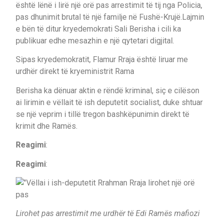
është lënë i lirë një orë pas arrestimit të tij nga Policia,
pas dhunimit brutal të një familje në Fushë-Krujë.Lajmin
e bën të ditur kryedemokrati Sali Berisha i cili ka
publikuar edhe mesazhin e një qytetari digjital.
Sipas kryedemokratit, Flamur Rraja është liruar me
urdhër direkt të kryeministrit Rama
Berisha ka dënuar aktin e rëndë kriminal, siç e cilëson
ai lirimin e vëllait të ish deputetit socialist, duke shtuar
se një veprim i tillë tregon bashkëpunimin direkt të
krimit dhe Ramës.
Reagimi
:
Reagimi
:
Lirohet pas arrestimit me urdhër të Edi Ramës mafiozi