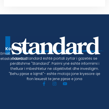
Kontakt
Email:
Gazeta Standard është portali zyrtar i gazetës se
etastandard.al
përditshme "Standard". Parimi ynë është informimi i
thelluar i mbeshtetur ne objektivitet dhe investigim.
"Behu pjese e lajmit"- eshte motoja jone kryesore qe
fton lexuesit te jene pjese e jona