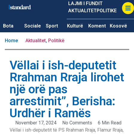
LAJMI I FUNDIT
AKTUALITET
POLITIKE
Bota
Sociale
Sport
Kulturë
Koment
Kosovë
Home
Aktualitet
,
Politikë
Vëllai i ish-deputetit
Rrahman Rraja lirohet
një orë pas
arrestimit”, Berisha:
Urdhër i Ramës
November 17, 2024
No Comments
6 Min Read
Vëllai i ish-deputetit të PS Rrahman Rraja, Flamur Rraja,