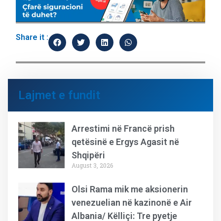
Share it :
Lajmet e fundit
Arrestimi në Francë prish
qetësinë e Ergys Agasit në
Shqipëri
August 3, 2026
Olsi Rama mik me aksionerin
venezuelian në kazinonë e Air
Albania/ Këlliçi: Tre pyetje