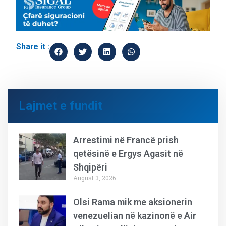
Share it :
Lajmet e fundit
Arrestimi në Francë prish
qetësinë e Ergys Agasit në
Shqipëri
August 3, 2026
Olsi Rama mik me aksionerin
venezuelian në kazinonë e Air