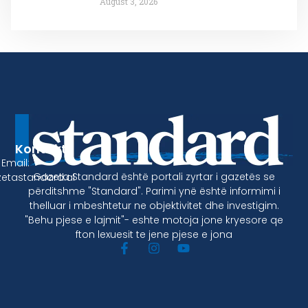
August 3, 2026
Kontakt
Email:
Gazeta Standard është portali zyrtar i gazetës se
etastandard.al
përditshme "Standard". Parimi ynë është informimi i
thelluar i mbeshtetur ne objektivitet dhe investigim.
"Behu pjese e lajmit"- eshte motoja jone kryesore qe
fton lexuesit te jene pjese e jona