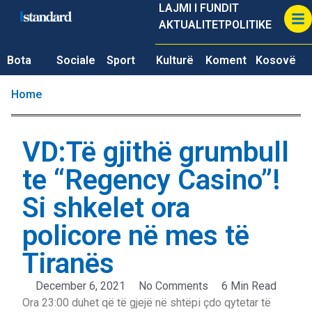
LAJMI I FUNDIT
AKTUALITET
POLITIKE
Bota
Sociale
Sport
Kulturë
Koment
Kosovë
Home
VD:Të gjithë grumbull
te “Regency Casino”!
Si shkelet ora
policore në mes të
Tiranës
December 6, 2021
No Comments
6 Min Read
Ora 23:00 duhet që të gjejë në shtëpi çdo qytetar të