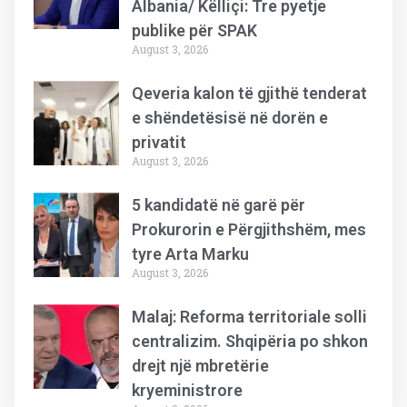
Albania/ Këlliçi: Tre pyetje
publike për SPAK
August 3, 2026
Qeveria kalon të gjithë tenderat
e shëndetësisë në dorën e
privatit
August 3, 2026
5 kandidatë në garë për
Prokurorin e Përgjithshëm, mes
tyre Arta Marku
August 3, 2026
Malaj: Reforma territoriale solli
centralizim. Shqipëria po shkon
drejt një mbretërie
kryeministrore