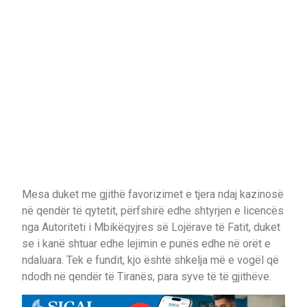
Mesa duket me gjithë favorizimet e tjera ndaj kazinosë
në qendër të qytetit, përfshirë edhe shtyrjen e licencës
nga Autoriteti i Mbikëqyjres së Lojërave të Fatit, duket
se i kanë shtuar edhe lejimin e punës edhe në orët e
ndaluara. Tek e fundit, kjo është shkelja më e vogël që
ndodh në qendër të Tiranës, para syve të të gjithëve.