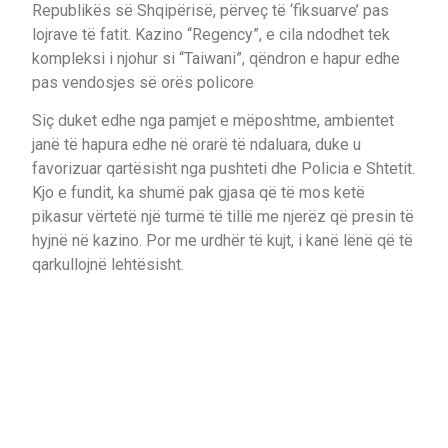
Republikës së Shqipërisë, përveç të ‘fiksuarve’ pas
lojrave të fatit. Kazino “Regency”, e cila ndodhet tek
kompleksi i njohur si “Taiwani”, qëndron e hapur edhe
pas vendosjes së orës policore
Siç duket edhe nga pamjet e mëposhtme, ambientet
janë të hapura edhe në orarë të ndaluara, duke u
favorizuar qartësisht nga pushteti dhe Policia e Shtetit.
Kjo e fundit, ka shumë pak gjasa që të mos ketë
pikasur vërtetë një turmë të tillë me njerëz që presin të
hyjnë në kazino. Por me urdhër të kujt, i kanë lënë që të
qarkullojnë lehtësisht.