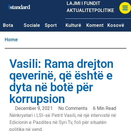
LAJMI I FUNDIT
AKTUALITET
POLITIKE
Bota
Sociale
Sport
Kulturë
Koment
Kosovë
Home
Vasili: Rama drejton
qeverinë, që është e
dyta në botë për
korrupsion
December 9, 2021
No Comments
6 Min Read
Nënkryetari i LSI-së Petrit Vasili, në një intervistë në
Edicionin e Pasdites në Syri Tv, foli për situatën
politike në vend.