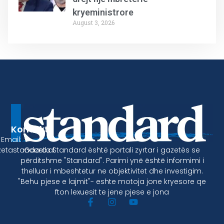
kryeministrore
August 3, 2026
Kontakt
Email:
Gazeta Standard është portali zyrtar i gazetës se
etastandard.al
përditshme "Standard". Parimi ynë është informimi i
thelluar i mbeshtetur ne objektivitet dhe investigim.
"Behu pjese e lajmit"- eshte motoja jone kryesore qe
fton lexuesit te jene pjese e jona