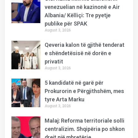
venezuelian në kazinonë e Air
Albania/ Këlliçi: Tre pyetje
publike për SPAK
August 3, 2026
Qeveria kalon të gjithë tenderat
e shëndetësisë në dorën e
privatit
August 3, 2026
5 kandidatë në garë për
Prokurorin e Përgjithshëm, mes
tyre Arta Marku
August 3, 2026
Malaj: Reforma territoriale solli
centralizim. Shqipëria po shkon
drejt një mbretërie