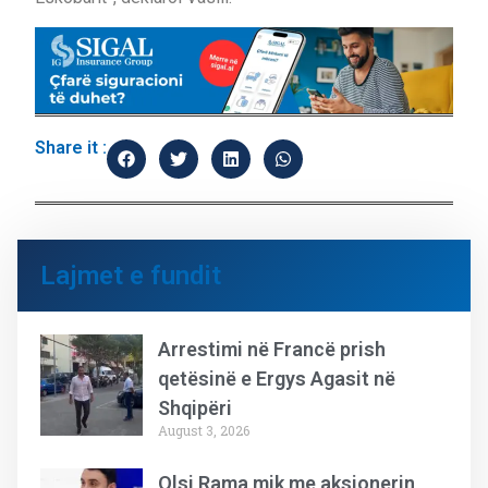
Share it :
Lajmet e fundit
Arrestimi në Francë prish
qetësinë e Ergys Agasit në
Shqipëri
August 3, 2026
Olsi Rama mik me aksionerin