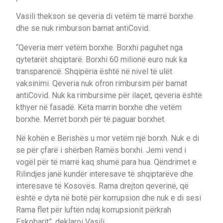
Vasili thekson se qeveria di vetëm të marrë borxhe
dhe se nuk rimburson barnat antiCovid.
“Qeveria merr vetëm borxhe. Borxhi paguhet nga
qytetarët shqiptarë. Borxhi 60 milionë euro nuk ka
transparencë. Shqipëria është në nivel të ulët
vaksinimi. Qeveria nuk ofron rimbursim për barnat
antiCovid. Nuk ka rimbursime për ilaçet, qeveria është
kthyer në fasadë. Këta marrin borxhe dhe vetëm
borxhe. Merret borxh për të paguar borxhet.
Në kohën e Berishës u mor vetëm një borxh. Nuk e di
se për çfarë i shërben Ramës borxhi. Jemi vend i
vogël për të marrë kaq shumë para hua. Qëndrimet e
Rilindjes janë kundër interesave të shqiptarëve dhe
interesave të Kosovës. Rama drejton qeverinë, që
është e dyta në botë për korrupsion dhe nuk e di sesi
Rama flet për luftën ndaj korrupsionit përkrah
Eskobarit”, deklaroi Vasili.