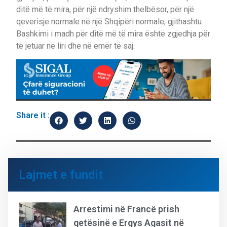
ditë më të mira, për një ndryshim thelbësor, për një
qeverisje normale në një Shqipëri normale, gjithashtu.
Bashkimi i madh për ditë më të mira është zgjedhja për
të jetuar në liri dhe në emër të saj.
Share it :
Lajmet e fundit
Arrestimi në Francë prish
qetësinë e Ergys Agasit në