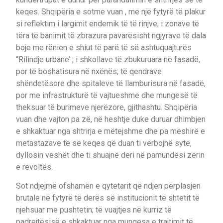
keqes. Shqipëria e sotme vuan , me një fytyrë të plakur
si reflektim i largimit endemik të të rinjve; i zonave të
tëra të banimit të zbrazura pavarësisht ngjyrave të dala
boje me rënien e shiut të parë të së ashtuquajturës
“Rilindje urbane’ ; i shkollave të zbukuruara në fasadë,
por të boshatisura në nxënës; të qendrave
shëndetësore dhe spitaleve të llamburisura në fasadë,
por me infrastrukturë të vajtueshme dhe mungesë të
theksuar të burimeve njerëzore, gjithashtu. Shqipëria
vuan dhe vajton pa zë, në heshtje duke duruar dhimbjen
e shkaktuar nga shtrirja e mëtejshme dhe pa mëshirë e
metastazave të së keqes që duan ti verbojnë sytë,
dyllosin veshët dhe ti shuajnë deri në pamundësi zërin
e revoltës.
Sot ndjejmë ofshamën e qytetarit që ndjen përplasjen
brutale në fytyrë të derës së institucionit të shtetit të
njehsuar me pushtetin; të vuajtjes në kurriz të
padrejtësisë e shkaktuar nga mungesa e trajtimit të