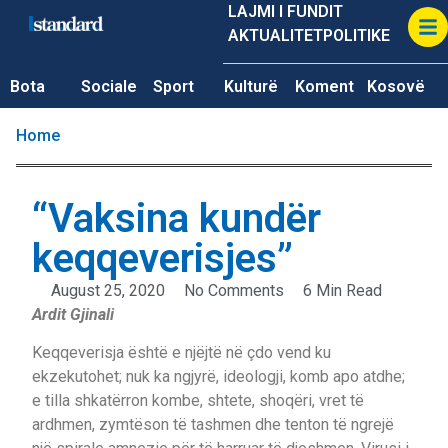
LAJMI I FUNDIT
AKTUALITET
POLITIKE
Bota
Sociale
Sport
Kulturë
Koment
Kosovë
Home
“Vaksina kundër
keqqeverisjes”
August 25, 2020
No Comments
6 Min Read
Ardit Gjinali
Keqqeverisja është e njëjtë në çdo vend ku
ekzekutohet; nuk ka ngjyrë, ideologji, komb apo atdhe;
e tilla shkatërron kombe, shtete, shoqëri, vret të
ardhmen, zymtëson të tashmen dhe tenton të ngrejë