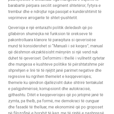
barabartë përpara secilit segment shtetëror; fytyra e
trembur dhe e ndrojtur nga pasojat e kundërshtimit të
veprimeve arrogante të shtet-pushtetit.
Qeverisja e një enturazhi politik deledash që po
gllabëron shumëçka në funksion të orekseve të
pakontrolluara klanore të paraqitura si qeverisëse
mund të konsiderohet si “Manuali i së keqes”; manual
që dëshmon ekzaktësisht mënyrën si një vend nuk
duhet të qeveriset. Deformimi i thellë i vullnetit qytetar
dhe mungesa e kushteve politike të përshtatshme për
shprehjen e lirë të të njëjtit janë parimet negative dhe
regresive ku ngrihen themelet e keqqeverisjes;
themele ku qëndron djallëzisht duke shtrirë tentakulat
e paligjshmërisë, korrupsionit dhe autokracisë,
gjithashtu. Ditët e keqqeverisjes që po jetojmë janë të
zymta, pa thelb, pa formë, me demokraci të cunguar
dhe fasadë të thelluar, me ekonominë që po groposet
në filozofinë e borxhit të keq, me të rinjtë e pashpresë,