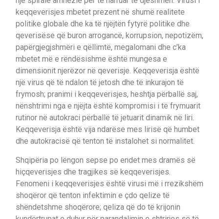
një spirale amnezie për të harruar të djeshmen. Virusi i
keqqeverisjes mbetet prezent në shumë realitete
politike globale dhe ka të njëjtën fytyrë politike dhe
qeverisëse që buron arrogancë, korrupsion, nepotizëm,
papërgjegjshmëri e qëllimtë, megalomani dhe c’ka
mbetet më e rëndësishme është mungesa e
dimensionit njerëzor në qeverisje. Keqqeverisja është
një virus që të ndalon të jetosh dhe të inkurajon të
frymosh; pranimi i keqqeverisjes, heshtja përballë saj,
nënshtrimi nga e njëjta është kompromisi i të frymuarit
rutinor në autokraci përballë të jetuarit dinamik në liri.
Keqqeverisja është vija ndarëse mes lirisë që humbet
dhe autokracisë që tenton të instalohet si normalitet.
Shqipëria po lëngon sepse po endet mes dramës së
hiçqeverisjes dhe tragjikes së keqqeverisjes.
Fenomeni i keqqeverisjes është virusi më i rrezikshëm
shoqëror që tenton infektimin e çdo qelize të
shëndetshme shoqërore; qeliza që do të krijonin
kundërtrupat e duhur për parandalimin e shtrirjes së të