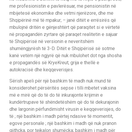
me profesionistin e pavlerësuar, me pensionistin në
mbijetesë ekonomike dhe vetmi njerëzore, dhe me
Shqipërinë më të mpakur; – janë ditët e errësirës që
mbulojnë dritën e gënjeshtërt që paraqitet si e vërtetë
në propagandën zyrtare që paraqet realitetin e sajuar
të Shqipërisë në versionin e neveritshëm
shumëngjyrësh të 3-D. Ditët e Shqipërisë së sotme
kanë vetëm një ngjyrë që nuk mbulohet dot nga shosha
e propagandës së KryeKreut; grija e thellë e
autokracisë dhe keqqeverisjes.
Sërish apeli për një bashkim të madh nuk mund të
konsiderohet përsëritës sepse i tilli mbetet vaksina
më e mirë që do të do të inkurajonte krijimin e
kundërtrupave të shëndetëshëm që do të dekurajonin
dhe largonin përfundimisht virusin e keqqeverisjes, do
të ; një bashkim i madh përtej ndasive të momentit,
egove personale ; një bashkim i madh që nuk pranon
gjithçka, por tejkalon shumëçka; bashkim i madh për