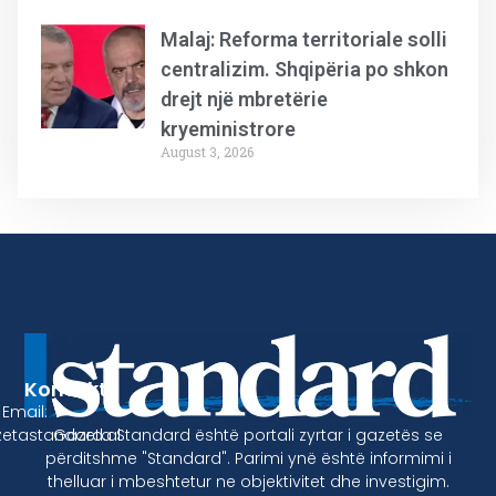
Malaj: Reforma territoriale solli
centralizim. Shqipëria po shkon
drejt një mbretërie
kryeministrore
August 3, 2026
Kontakt
Email:
Gazeta Standard është portali zyrtar i gazetës se
etastandard.al
përditshme "Standard". Parimi ynë është informimi i
thelluar i mbeshtetur ne objektivitet dhe investigim.