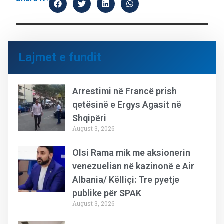
Lajmet e fundit
Arrestimi në Francë prish
qetësinë e Ergys Agasit në
Shqipëri
August 3, 2026
Olsi Rama mik me aksionerin
venezuelian në kazinonë e Air
Albania/ Këlliçi: Tre pyetje
publike për SPAK
August 3, 2026