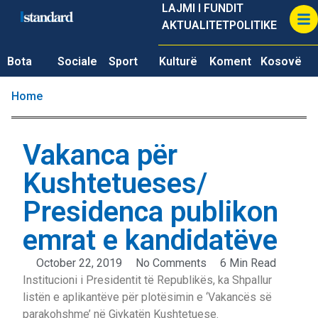
LAJMI I FUNDIT
AKTUALITET
POLITIKE
Bota
Sociale
Sport
Kulturë
Koment
Kosovë
Home
Vakanca për
Kushtetueses/
Presidenca publikon
emrat e kandidatëve
October 22, 2019
No Comments
6 Min Read
Institucioni i Presidentit të Republikës, ka Shpallur
listën e aplikantëve për plotësimin e ‘Vakancës së
parakohshme’ në Gjykatën Kushtetuese.