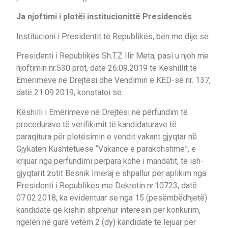
Ja njoftimi i plotëi institucionittë Presidencës
Institucioni i Presidentit të Republikës, bën me dije se:
Presidenti i Republikës Sh.T.Z Ilir Meta, pasi u njoh me
njoftimin nr.530 prot, datë 26.09.2019 të Këshillit të
Emërimeve në Drejtësi dhe Vendimin e KED-së nr. 137,
datë 21.09.2019, konstatoi se:
Këshilli i Emërimeve në Drejtësi në përfundim të
procedurave të verifikimit të kandidaturave të
paraqitura për plotësimin e vendit vakant gjyqtar në
Gjykatën Kushtetuese “Vakancë e parakohshme”, e
krijuar nga përfundimi përpara kohe i mandatit, të ish-
gjyqtarit zotit Besnik Imeraj e shpallur për aplikim nga
Presidenti i Republikës me Dekretin nr.10723, datë
07.02.2018, ka evidentuar se nga 15 (pesëmbëdhjetë)
kandidatë që kishin shprehur interesin për konkurim,
ngelën në garë vetëm 2 (dy) kandidatë të lejuar për