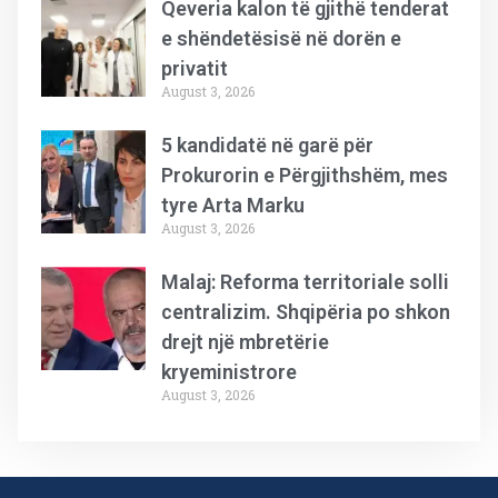
Qeveria kalon të gjithë tenderat
e shëndetësisë në dorën e
privatit
August 3, 2026
5 kandidatë në garë për
Prokurorin e Përgjithshëm, mes
tyre Arta Marku
August 3, 2026
Malaj: Reforma territoriale solli
centralizim. Shqipëria po shkon
drejt një mbretërie
kryeministrore
August 3, 2026