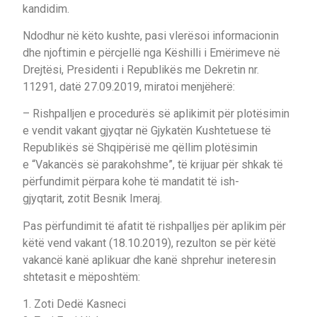
kandidim.
Ndodhur në këto kushte, pasi vlerësoi informacionin
dhe njoftimin e përcjellë nga Këshilli i Emërimeve në
Drejtësi, Presidenti i Republikës me Dekretin nr.
11291, datë 27.09.2019, miratoi menjëherë:
– Rishpalljen e procedurës së aplikimit për plotësimin
e vendit vakant gjyqtar në Gjykatën Kushtetuese të
Republikës së Shqipërisë me qëllim plotësimin
e “Vakancës së parakohshme”, të krijuar për shkak të
përfundimit përpara kohe të mandatit të ish-
gjyqtarit, zotit Besnik Imeraj.
Pas përfundimit të afatit të rishpalljes për aplikim për
këtë vend vakant (18.10.2019), rezulton se për këtë
vakancë kanë aplikuar dhe kanë shprehur ineteresin
shtetasit e mëposhtëm:
1. Zoti Dedë Kasneci