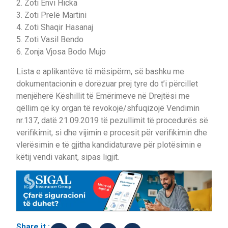
2. Zoti Envi Hicka
3. Zoti Prelë Martini
4. Zoti Shaqir Hasanaj
5. Zoti Vasil Bendo
6. Zonja Vjosa Bodo Mujo
Lista e aplikantëve të mësipërm, së bashku me
dokumentacionin e dorëzuar prej tyre do t’i përcillet
menjëherë Këshillit të Emërimeve në Drejtësi me
qëllim që ky organ të revokojë/shfuqizojë Vendimin
nr.137, datë 21.09.2019 të pezullimit të procedurës së
verifikimit, si dhe vijimin e procesit për verifikimin dhe
vlerësimin e të gjitha kandidaturave për plotësimin e
këtij vendi vakant, sipas ligjit.
Share it :