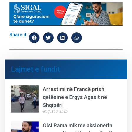
Share it :
Lajmet e fundit
Arrestimi në Francë prish
qetësinë e Ergys Agasit në
Shqipëri
August 3, 2026
Olsi Rama mik me aksionerin