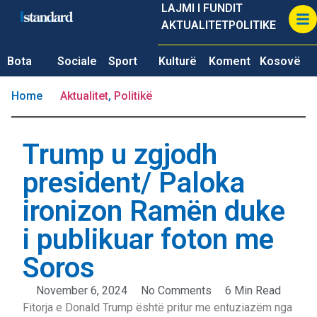
LAJMI I FUNDIT
AKTUALITET
POLITIKE
Bota
Sociale
Sport
Kulturë
Koment
Kosovë
Home
Aktualitet
,
Politikë
Trump u zgjodh
president/ Paloka
ironizon Ramën duke
i publikuar foton me
Soros
November 6, 2024
No Comments
6 Min Read
Fitorja e Donald Trump është pritur me entuziazëm nga