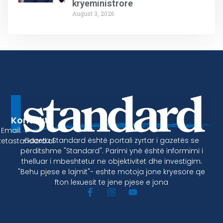
kryeministrore
August 3, 2026
Kontakt
Email:
Gazeta Standard është portali zyrtar i gazetës se
etastandard.al
përditshme "Standard". Parimi ynë është informimi i
thelluar i mbeshtetur ne objektivitet dhe investigim.
"Behu pjese e lajmit"- eshte motoja jone kryesore qe
fton lexuesit te jene pjese e jona