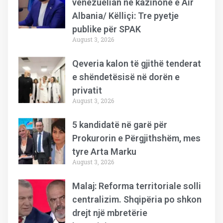
venezuelian në kazinonë e Air
Albania/ Këlliçi: Tre pyetje
publike për SPAK
August 3, 2026
Qeveria kalon të gjithë tenderat
e shëndetësisë në dorën e
privatit
August 3, 2026
5 kandidatë në garë për
Prokurorin e Përgjithshëm, mes
tyre Arta Marku
August 3, 2026
Malaj: Reforma territoriale solli
centralizim. Shqipëria po shkon
drejt një mbretërie