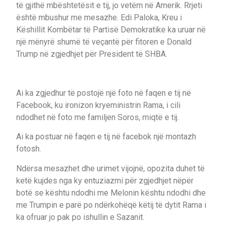
të gjithë mbështetësit e tij, jo vetëm në Amerik. Rrjeti
është mbushur me mesazhe. Edi Paloka, Kreu i
Këshillit Kombëtar të Partisë Demokratike ka uruar në
një mënyrë shumë të veçantë për fitoren e Donald
Trump në zgjedhjet për President të SHBA.
Ai ka zgjedhur të postojë një foto në faqen e tij në
Facebook, ku ironizon kryeministrin Rama, i cili
ndodhet në foto me familjen Soros, miqtë e tij.
Ai ka postuar në faqen e tij në facebok një montazh
fotosh.
Ndërsa mesazhet dhe urimet vijojnë, opozita duhet të
ketë kujdes nga ky entuziazmi për zgjedhjet nëpër
botë se kështu ndodhi me Melonin kështu ndodhi dhe
me Trumpin e parë po ndërkohëqë këtij të dytit Rama i
ka ofruar jo pak po ishullin e Sazanit.