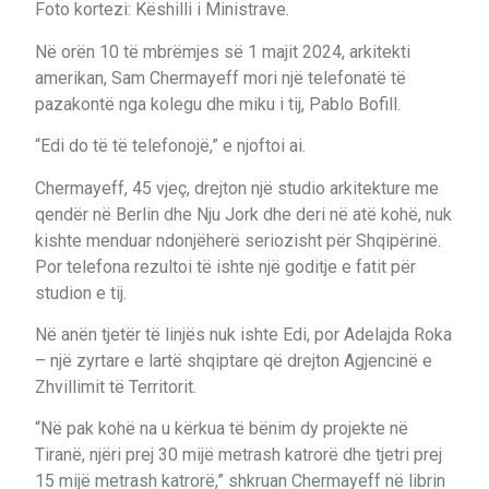
Foto kortezi: Këshilli i Ministrave.
Në orën 10 të mbrëmjes së 1 majit 2024, arkitekti
amerikan, Sam Chermayeff mori një telefonatë të
pazakontë nga kolegu dhe miku i tij, Pablo Bofill.
“Edi do të të telefonojë,” e njoftoi ai.
Chermayeff, 45 vjeç, drejton një studio arkitekture me
qendër në Berlin dhe Nju Jork dhe deri në atë kohë, nuk
kishte menduar ndonjëherë seriozisht për Shqipërinë.
Por telefona rezultoi të ishte një goditje e fatit për
studion e tij.
Në anën tjetër të linjës nuk ishte Edi, por Adelajda Roka
– një zyrtare e lartë shqiptare që drejton Agjencinë e
Zhvillimit të Territorit.
“Në pak kohë na u kërkua të bënim dy projekte në
Tiranë, njëri prej 30 mijë metrash katrorë dhe tjetri prej
15 mijë metrash katrorë,” shkruan Chermayeff në librin