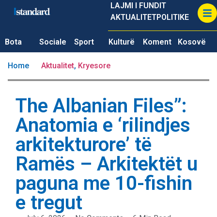
LAJMI I FUNDIT
AKTUALITET
POLITIKE
Bota
Sociale
Sport
Kulturë
Koment
Kosovë
Home
Aktualitet
,
Kryesore
The Albanian Files”:
Anatomia e ‘rilindjes
arkitekturore’ të
Ramës – Arkitektët u
paguna me 10-fishin
e tregut