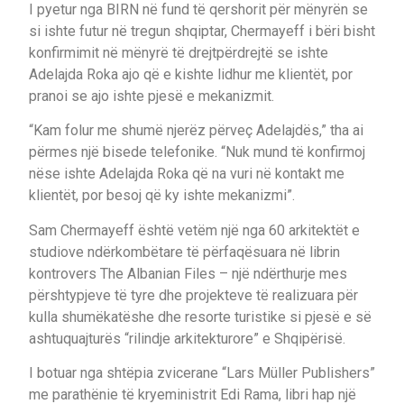
I pyetur nga BIRN në fund të qershorit për mënyrën se
si ishte futur në tregun shqiptar, Chermayeff i bëri bisht
konfirmimit në mënyrë të drejtpërdrejtë se ishte
Adelajda Roka ajo që e kishte lidhur me klientët, por
pranoi se ajo ishte pjesë e mekanizmit.
“Kam folur me shumë njerëz përveç Adelajdës,” tha ai
përmes një bisede telefonike. “Nuk mund të konfirmoj
nëse ishte Adelajda Roka që na vuri në kontakt me
klientët, por besoj që ky ishte mekanizmi”.
Sam Chermayeff është vetëm një nga 60 arkitektët e
studiove ndërkombëtare të përfaqësuara në librin
kontrovers The Albanian Files – një ndërthurje mes
përshtypjeve të tyre dhe projekteve të realizuara për
kulla shumëkatëshe dhe resorte turistike si pjesë e së
ashtuquajturës “rilindje arkitekturore” e Shqipërisë.
I botuar nga shtëpia zvicerane “Lars Müller Publishers”
me parathënie të kryeministrit Edi Rama, libri hap një