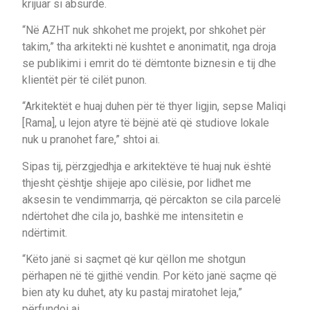
krijuar si absurde.
“Në AZHT nuk shkohet me projekt, por shkohet për
takim,” tha arkitekti në kushtet e anonimatit, nga droja
se publikimi i emrit do të dëmtonte biznesin e tij dhe
klientët për të cilët punon.
“Arkitektët e huaj duhen për të thyer ligjin, sepse Maliqi
[Rama], u lejon atyre të bëjnë atë që studiove lokale
nuk u pranohet fare,” shtoi ai.
Sipas tij, përzgjedhja e arkitektëve të huaj nuk është
thjesht çështje shijeje apo cilësie, por lidhet me
aksesin te vendimmarrja, që përcakton se cila parcelë
ndërtohet dhe cila jo, bashkë me intensitetin e
ndërtimit.
“Këto janë si saçmet që kur qëllon me shotgun
përhapen në të gjithë vendin. Por këto janë saçme që
bien aty ku duhet, aty ku pastaj miratohet leja,”
përfundoi ai.