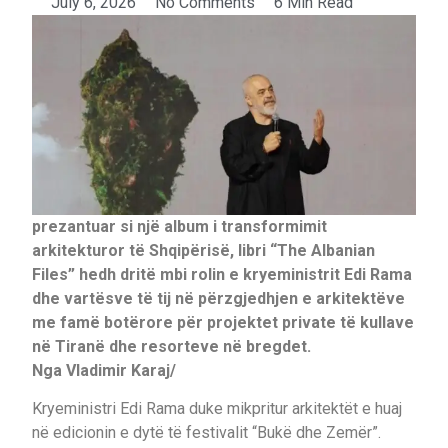
July 6, 2026
No Comments
6 Min Read
prezantuar si një album i transformimit
arkitekturor të Shqipërisë, libri “The Albanian
Files” hedh dritë mbi rolin e kryeministrit Edi Rama
dhe vartësve të tij në përzgjedhjen e arkitektëve
me famë botërore për projektet private të kullave
në Tiranë dhe resorteve në bregdet.
Nga Vladimir Karaj/
Kryeministri Edi Rama duke mikpritur arkitektët e huaj
në edicionin e dytë të festivalit “Bukë dhe Zemër”.