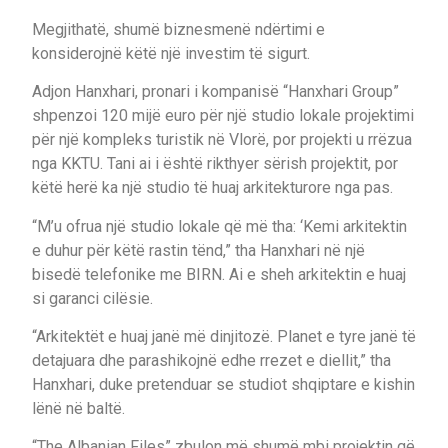
Megjithatë, shumë biznesmenë ndërtimi e
konsiderojnë këtë një investim të sigurt.
Adjon Hanxhari, pronari i kompanisë “Hanxhari Group”
shpenzoi 120 mijë euro për një studio lokale projektimi
për një kompleks turistik në Vlorë, por projekti u rrëzua
nga KKTU. Tani ai i është rikthyer sërish projektit, por
këtë herë ka një studio të huaj arkitekturore nga pas.
“M’u ofrua një studio lokale që më tha: ‘Kemi arkitektin
e duhur për këtë rastin tënd,” tha Hanxhari në një
bisedë telefonike me BIRN. Ai e sheh arkitektin e huaj
si garanci cilësie.
“Arkitektët e huaj janë më dinjitozë. Planet e tyre janë të
detajuara dhe parashikojnë edhe rrezet e diellit,” tha
Hanxhari, duke pretenduar se studiot shqiptare e kishin
lënë në baltë.
“The Albanian Files” zbulon më shumë mbi projektin që