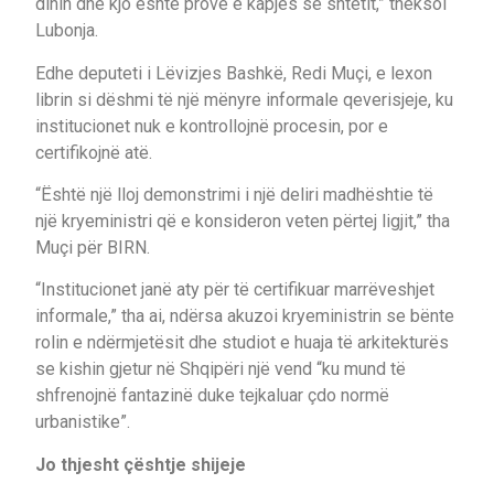
dinin dhe kjo është provë e kapjes së shtetit,” theksoi
Lubonja.
Edhe deputeti i Lëvizjes Bashkë, Redi Muçi, e lexon
librin si dëshmi të një mënyre informale qeverisjeje, ku
institucionet nuk e kontrollojnë procesin, por e
certifikojnë atë.
“Është një lloj demonstrimi i një deliri madhështie të
një kryeministri që e konsideron veten përtej ligjit,” tha
Muçi për BIRN.
“Institucionet janë aty për të certifikuar marrëveshjet
informale,” tha ai, ndërsa akuzoi kryeministrin se bënte
rolin e ndërmjetësit dhe studiot e huaja të arkitekturës
se kishin gjetur në Shqipëri një vend “ku mund të
shfrenojnë fantazinë duke tejkaluar çdo normë
urbanistike”.
Jo thjesht çështje shijeje