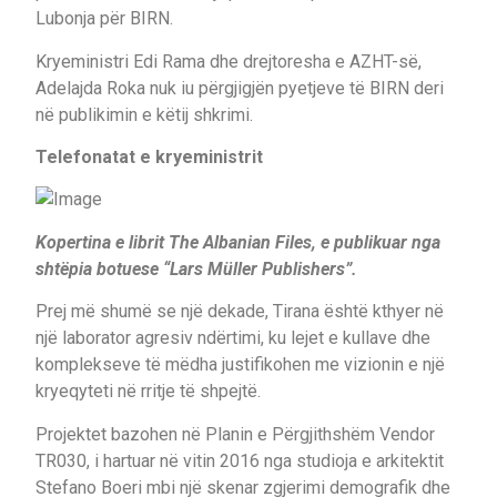
Lubonja për BIRN.
Kryeministri Edi Rama dhe drejtoresha e AZHT-së,
Adelajda Roka nuk iu përgjigjën pyetjeve të BIRN deri
në publikimin e këtij shkrimi.
Telefonatat e kryeministrit
Kopertina e librit The Albanian Files, e publikuar nga
shtëpia botuese “Lars Müller Publishers”.
Prej më shumë se një dekade, Tirana është kthyer në
një laborator agresiv ndërtimi, ku lejet e kullave dhe
komplekseve të mëdha justifikohen me vizionin e një
kryeqyteti në rritje të shpejtë.
Projektet bazohen në Planin e Përgjithshëm Vendor
TR030, i hartuar në vitin 2016 nga studioja e arkitektit
Stefano Boeri mbi një skenar zgjerimi demografik dhe