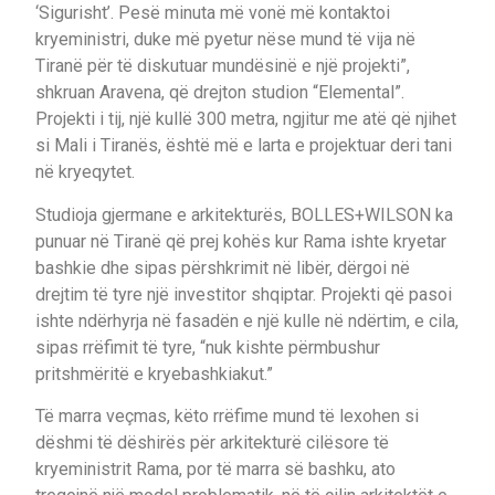
‘Sigurisht’. Pesë minuta më vonë më kontaktoi
kryeministri, duke më pyetur nëse mund të vija në
Tiranë për të diskutuar mundësinë e një projekti”,
shkruan Aravena, që drejton studion “Elemental”.
Projekti i tij, një kullë 300 metra, ngjitur me atë që njihet
si Mali i Tiranës, është më e larta e projektuar deri tani
në kryeqytet.
Studioja gjermane e arkitekturës, BOLLES+WILSON ka
punuar në Tiranë që prej kohës kur Rama ishte kryetar
bashkie dhe sipas përshkrimit në libër, dërgoi në
drejtim të tyre një investitor shqiptar. Projekti që pasoi
ishte ndërhyrja në fasadën e një kulle në ndërtim, e cila,
sipas rrëfimit të tyre, “nuk kishte përmbushur
pritshmëritë e kryebashkiakut.”
Të marra veçmas, këto rrëfime mund të lexohen si
dëshmi të dëshirës për arkitekturë cilësore të
kryeministrit Rama, por të marra së bashku, ato