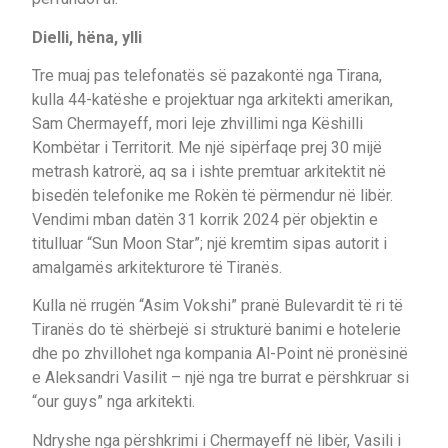
Dielli, hëna, ylli
Tre muaj pas telefonatës së pazakontë nga Tirana,
kulla 44-katëshe e projektuar nga arkitekti amerikan,
Sam Chermayeff, mori leje zhvillimi nga Këshilli
Kombëtar i Territorit. Me një sipërfaqe prej 30 mijë
metrash katrorë, aq sa i ishte premtuar arkitektit në
bisedën telefonike me Rokën të përmendur në libër.
Vendimi mban datën 31 korrik 2024 për objektin e
titulluar “Sun Moon Star”; një kremtim sipas autorit i
amalgamës arkitekturore të Tiranës.
Kulla në rrugën “Asim Vokshi” pranë Bulevardit të ri të
Tiranës do të shërbejë si strukturë banimi e hotelerie
dhe po zhvillohet nga kompania Al-Point në pronësinë
e Aleksandri Vasilit – një nga tre burrat e përshkruar si
“our guys” nga arkitekti.
Ndryshe nga përshkrimi i Chermayeff në libër, Vasili i