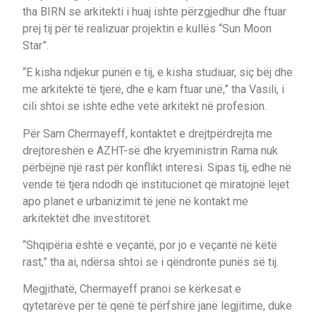
tha BIRN se arkitekti i huaj ishte përzgjedhur dhe ftuar
prej tij për të realizuar projektin e kullës “Sun Moon
Star”.
“E kisha ndjekur punën e tij, e kisha studiuar, siç bëj dhe
me arkitektë të tjerë, dhe e kam ftuar unë,” tha Vasili, i
cili shtoi se ishte edhe vetë arkitekt në profesion.
Për Sam Chermayeff, kontaktet e drejtpërdrejta me
drejtoreshën e AZHT-së dhe kryeministrin Rama nuk
përbëjnë një rast për konflikt interesi. Sipas tij, edhe në
vende të tjera ndodh që institucionet që miratojnë lejet
apo planet e urbanizimit të jenë në kontakt me
arkitektët dhe investitorët.
“Shqipëria është e veçantë, por jo e veçantë në këtë
rast,” tha ai, ndërsa shtoi se i qëndronte punës së tij.
Megjithatë, Chermayeff pranoi se kërkesat e
qytetarëve për të qenë të përfshirë janë legjitime, duke