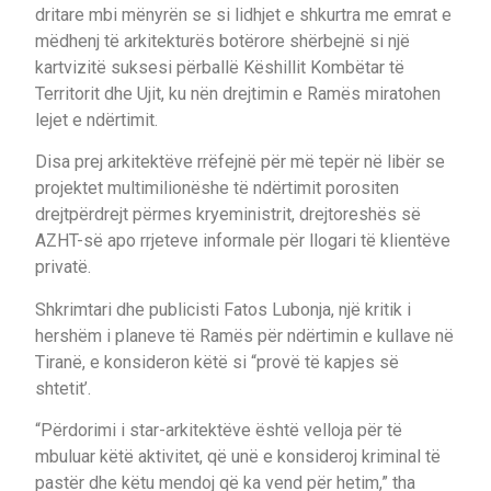
dritare mbi mënyrën se si lidhjet e shkurtra me emrat e
mëdhenj të arkitekturës botërore shërbejnë si një
kartvizitë suksesi përballë Këshillit Kombëtar të
Territorit dhe Ujit, ku nën drejtimin e Ramës miratohen
lejet e ndërtimit.
Disa prej arkitektëve rrëfejnë për më tepër në libër se
projektet multimilionëshe të ndërtimit porositen
drejtpërdrejt përmes kryeministrit, drejtoreshës së
AZHT-së apo rrjeteve informale për llogari të klientëve
privatë.
Shkrimtari dhe publicisti Fatos Lubonja, një kritik i
hershëm i planeve të Ramës për ndërtimin e kullave në
Tiranë, e konsideron këtë si “provë të kapjes së
shtetit’.
“Përdorimi i star-arkitektëve është velloja për të
mbuluar këtë aktivitet, që unë e konsideroj kriminal të
pastër dhe këtu mendoj që ka vend për hetim,” tha