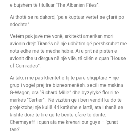
e bujshëm të titulluar “The Albanian Files”.
Ai thotë se ra dakord, “pa e kuptuar vërtet se çfarë po
ndodhte”.
Vetëm pak javë më vonë, arkitekti amerikan mori
avionin drejt Tiranës në një udhëtim që përshkruhet me
nota edhe më të mëdha habie. Ai u prit në pistën e
avionit dhe u dërgua në një vilë, të cilën e quan “House
of Comrades”.
Ai takoi më pas klientët e tij të parë shqiptarë – një
grup i vogël prej tre biznesmenësh, secili me makina
G-Wagon, ora “Richard Mille” dhe byzylykë floriri të
markës “Cartier”. Në vizitën që i bëri vendit ku do të
projektohej një kullë 44 katëshe e lartë, ata i thanë se
kishte dorë të lirë që të bënte çfarë të donte.
Chermayeff i quan ata me krenari our guys – ‘çunat
tanë’.