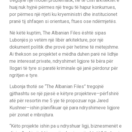
tregojnë një model problematik, në të cilin arkitektët e
huaj nuk hyjnë përmes një tregu të hapur konkurrues,
por përmes një rrjeti ku kryeministri dhe institucionet
pranë tij shfaqen si orientues, ftues ose ndërmjetës.
Në këtë kuptim, The Albanian Files është sipas
Lubonjës jo vetëm një libër arkitekture, por një
dokument politik dhe provë për hetime të mëtejshme.
Ai thekson se projektet e mëdha duhen parë në lidhje
me interesat private, ndryshimet ligjore të bëra për
llogari të tyre si paratë kriminale që janë përdorur për
ngritjen e tyre.
Lubonja thotë se “The Albanian Files” tregojnë
gjithashtu se një pjesë e këtyre projekteve—përfshirë
atë për resortin me 5 yje të propozuar nga Jared
Kushner—ishin planifikuar që para ndryshimeve ligjore
për zonat e mbrojtura.
“Këto projekte ishin pa u ndryshuar ligji, biznesmenët e