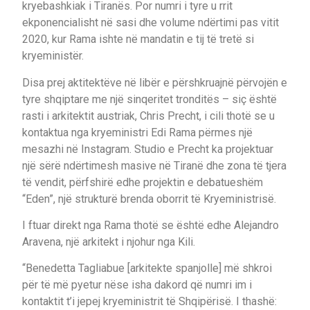
kryebashkiak i Tiranës. Por numri i tyre u rrit
ekponencialisht në sasi dhe volume ndërtimi pas vitit
2020, kur Rama ishte në mandatin e tij të tretë si
kryeministër.
Disa prej aktitektëve në libër e përshkruajnë përvojën e
tyre shqiptare me një sinqeritet tronditës – siç është
rasti i arkitektit austriak, Chris Precht, i cili thotë se u
kontaktua nga kryeministri Edi Rama përmes një
mesazhi në Instagram. Studio e Precht ka projektuar
një sërë ndërtimesh masive në Tiranë dhe zona të tjera
të vendit, përfshirë edhe projektin e debatueshëm
“Eden”, një strukturë brenda oborrit të Kryeministrisë.
I ftuar direkt nga Rama thotë se është edhe Alejandro
Aravena, një arkitekt i njohur nga Kili.
“Benedetta Tagliabue [arkitekte spanjolle] më shkroi
për të më pyetur nëse isha dakord që numri im i
kontaktit t’i jepej kryeministrit të Shqipërisë. I thashë: