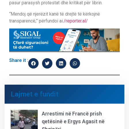
pasur parasysh protestat dhe kritikat për librin.
“Mendoj që njerëzit kanë të drejtë të kërkojnë
transparencë,” përfundoi ai.
/reporter.al/
Share it :
Lajmet e fundit
Arrestimi në Francë prish
qetësinë e Ergys Agasit në