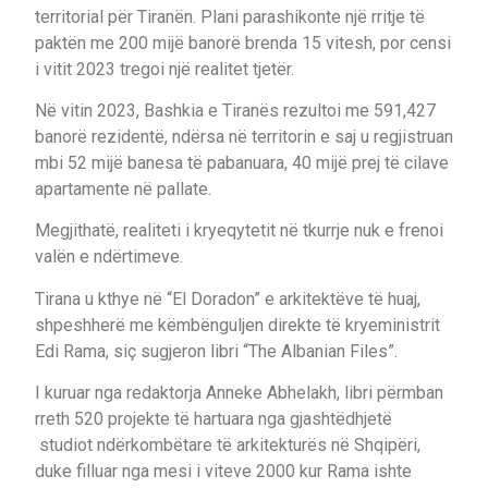
territorial për Tiranën. Plani parashikonte një rritje të
paktën me 200 mijë banorë brenda 15 vitesh, por censi
i vitit 2023 tregoi një realitet tjetër.
Në vitin 2023, Bashkia e Tiranës rezultoi me 591,427
banorë rezidentë, ndërsa në territorin e saj u regjistruan
mbi 52 mijë banesa të pabanuara, 40 mijë prej të cilave
apartamente në pallate.
Megjithatë, realiteti i kryeqytetit në tkurrje nuk e frenoi
valën e ndërtimeve.
Tirana u kthye në “El Doradon” e arkitektëve të huaj,
shpeshherë me këmbënguljen direkte të kryeministrit
Edi Rama, siç sugjeron libri “The Albanian Files”.
I kuruar nga redaktorja Anneke Abhelakh, libri përmban
rreth 520 projekte të hartuara nga gjashtëdhjetë
studiot ndërkombëtare të arkitekturës në Shqipëri,
duke filluar nga mesi i viteve 2000 kur Rama ishte