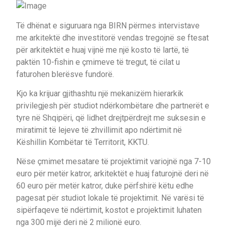
Të dhënat e siguruara nga BIRN përmes intervistave
me arkitektë dhe investitorë vendas tregojnë se ftesat
për arkitektët e huaj vijnë me një kosto të lartë, të
paktën 10-fishin e çmimeve të tregut, të cilat u
faturohen blerësve fundorë.
Kjo ka krijuar gjithashtu një mekanizëm hierarkik
privilegjesh për studiot ndërkombëtare dhe partnerët e
tyre në Shqipëri, që lidhet drejtpërdrejt me suksesin e
miratimit të lejeve të zhvillimit apo ndërtimit në
Këshillin Kombëtar të Territorit, KKTU.
Nëse çmimet mesatare të projektimit variojnë nga 7-10
euro për metër katror, arkitektët e huaj faturojnë deri në
60 euro për metër katror, duke përfshirë këtu edhe
pagesat për studiot lokale të projektimit. Në varësi të
sipërfaqeve të ndërtimit, kostot e projektimit luhaten
nga 300 mijë deri në 2 milionë euro.