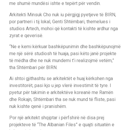
me shumë mundësi ishte e tepërt për vendin.
Arkitekti Minsuk Cho nuk iu përgjigj pyetjeve të BIRN,
por partneri i tij lokal, Genti Shtëmbari, themelues i
studios Artech, mohoi që kontakti të kishte ardhur nga
zyrat e qeverisë.
“Ne e kemi kërkuar bashkëpunimin dhe bashkëpunojmë
me një sërë studiosh të huaja, pasi këto janë projekte
të mëdha dhe ne nuk mundemi t’i realizojmë vetëm,”
tha Shtëmbari për BIRN.
Ai shtoi gjithashtu se arkitektët e huaj kërkohen nga
investitorët, pasi kjo u jep vlerë investimit të tyre. I
pyetur për takimin e arkitektëve koreanë me Ramën
dhe Rokajn, Shtëmbari tha se nuk mund të fliste, pasi
nuk kishte qenë i pranishëm.
Por një arkitekt shqiptar i përfshirë në disa prej
projekteve të “The Albanian Files” e quajti situatën e