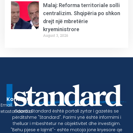
Malaj: Reforma territoriale solli
centralizim. Shqipëria po shkon
drejt një mbretërie
kryeministrore
August 3, 2026
Kontakt
Email:
Gazeta Standard është portali zyrtar i gazetës se
etastandard.al
përditshme "Standard". Parimi ynë është informimi i
thelluar i mbeshtetur ne objektivitet dhe investigim.
"Behu pjese e lajmit"- eshte motoja jone kryesore qe