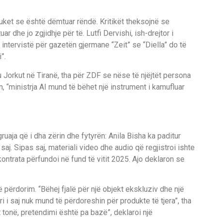
uket se është dëmtuar rëndë. Kritikët theksojnë se
ar dhe jo zgjidhje për të. Lutfi Dervishi, ish-drejtor i
 intervistë për gazetën gjermane “Zeit” se “Diella” do të
”.
 Jorkut në Tiranë, tha për ZDF se nëse të njëjtët persona
, “ministrja AI mund të bëhet një instrument i kamufluar
ruaja që i dha zërin dhe fytyrën: Anila Bisha ka paditur
aj. Sipas saj, materiali video dhe audio që regjistroi ishte
ntrata përfundoi në fund të vitit 2025. Ajo deklaron se
.
në përdorim. “Bëhej fjalë për një objekt ekskluziv dhe një
i i saj nuk mund të përdoreshin për produkte të tjera”, tha
 tonë, pretendimi është pa bazë”, deklaroi një