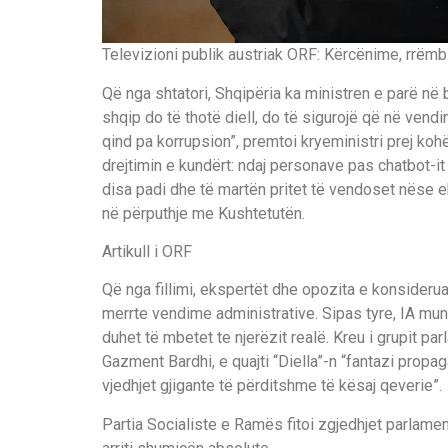
Televizioni publik austriak ORF: Kërcënime, rrëm
Që nga shtatori, Shqipëria ka ministren e parë në bot
shqip do të thotë diell, do të sigurojë që në vend
qind pa korrupsion”, premtoi kryeministri prej ko
drejtimin e kundërt: ndaj personave pas chatbot-it
disa padi dhe të martën pritet të vendoset nëse e
në përputhje me Kushtetutën.
Artikull i ORF
Që nga fillimi, ekspertët dhe opozita e konsideruan
merrte vendime administrative. Sipas tyre, IA mun
duhet të mbetet te njerëzit realë. Kreu i grupit p
Gazment Bardhi, e quajti “Diella”-n “fantazi propa
vjedhjet gjigante të përditshme të kësaj qeverie”.
Partia Socialiste e Ramës fitoi zgjedhjet parlament