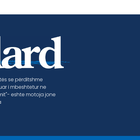
etës se përditshme
luar i mbeshtetur ne
jmit"- eshte motoja jone
a