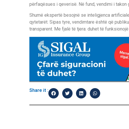
përfaqësues i qeverisë. Në fund, vendimi i takon 
Shumë ekspertë besojnë se inteligjenca artificiale
qytetarët. Sipas tyre, vendimtare është që publiku
transparent. Me fjalë të tjera: duhet të funksionojë 
Share it :