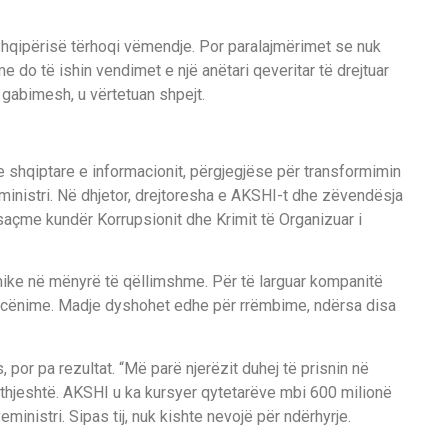
Shqipërisë tërhoqi vëmendje. Por paralajmërimet se nuk
e do të ishin vendimet e një anëtari qeveritar të drejtuar
 gabimesh, u vërtetuan shpejt.
 shqiptare e informacionit, përgjegjëse për transformimin
yeministri. Në dhjetor, drejtoresha e AKSHI-t dhe zëvendësja
osaçme kundër Korrupsionit dhe Krimit të Organizuar i
mike në mënyrë të qëllimshme. Për të larguar kompanitë
ërcënime. Madje dyshohet edhe për rrëmbime, ndërsa disa
por pa rezultat. “Më parë njerëzit duhej të prisnin në
 thjeshtë. AKSHI u ka kursyer qytetarëve mbi 600 milionë
eministri. Sipas tij, nuk kishte nevojë për ndërhyrje.