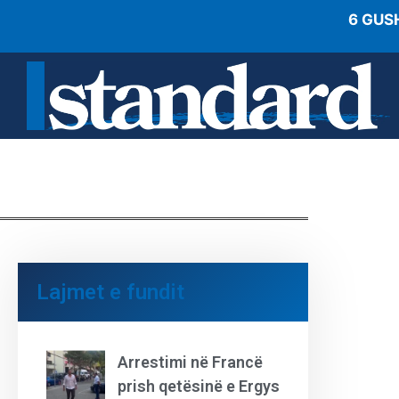
6 GUS
Lajmet e fundit
Arrestimi në Francë
prish qetësinë e Ergys