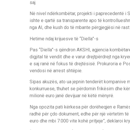
saj.
Në nivel ndërkombëtar, projekti i paprecedentë i 
ishte e qartë sa transparente apo të kontrollueshm
nga AI, dhe kush do të mbante përgjegjësi në rast
Hetime ndaj krijuesve të “Diella”-s
Pas “Diella”-s qëndron AKSHI, agjencia kombëtare
digjital të vendit dhe e varur drejtpërdrejt nga kr
e saj ranë në fokus të drejtësisë. Prokuroria e P
vendosi në arrest shtëpie.
Sipas akuzës, ato ua jepnin tenderët kompanive 
konkurruese, thuhet se përdornin frikësim dhe k
milionë euro janë devijuar në këtë mënyrë.
Nga opozita pati kërkesa për dorëheqjen e Ramës, 
radhë për çdo dokument, edhe për një vërtetim të
euro dhe mbi 7.000 vite kohë pritjeje”, deklaroi kry