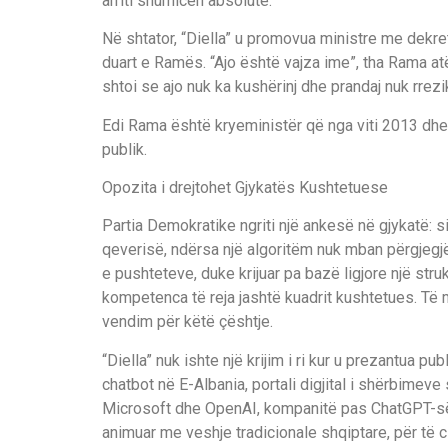
arriti shumicën absolute.
Në shtator, “Diella” u promovua ministre me dekret 
duart e Ramës. “Ajo është vajza ime”, tha Rama at
shtoi se ajo nuk ka kushërinj dhe prandaj nuk rre
Edi Rama është kryeministër që nga viti 2013 dhe
publik.
Opozita i drejtohet Gjykatës Kushtetuese
Partia Demokratike ngriti një ankesë në gjykatë: 
qeverisë, ndërsa një algoritëm nuk mban përgjegjë
e pushteteve, duke krijuar pa bazë ligjore një stru
kompetenca të reja jashtë kuadrit kushtetues. Të m
vendim për këtë çështje.
“Diella” nuk ishte një krijim i ri kur u prezantua pub
chatbot në E-Albania, portali digjital i shërbimev
Microsoft dhe OpenAI, kompanitë pas ChatGPT-së. P
animuar me veshje tradicionale shqiptare, për të c