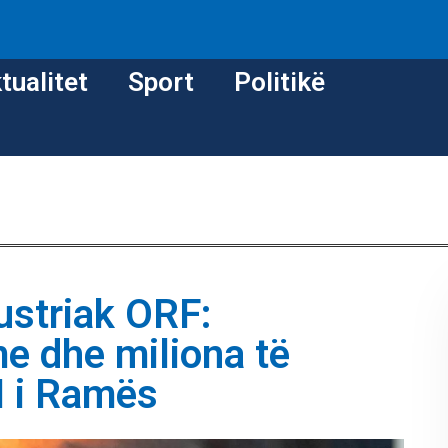
tualitet
Sport
Politikë
austriak ORF:
e dhe miliona të
I i Ramës