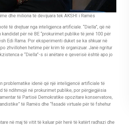
bime dhe miliona të devijuara tek AKSHI i Ramës
ë të drejtuar nga inteligjenca artificiale. “Diella”, që në
in kandidat për në BE “prokurimet publike të jenë 100 për
hësh Edi Rama. Por eksperimenti duket se ka shkuar në
 po zhvillohen hetime për krim të organizuar. Janë ngritur
kzistenca e “Diella”-s si anëtare e qeverisë është apo jo
 problematike idenë që një inteligjencë artificiale të
d të ndihmojë në prokurimet publike, por përgjegjësia
arlamentar të Partisë Demokratike opozitare konservatore,
gandistike” të Ramës dhe “fasadë virtuale për të fshehur
are në maj të vitit të kaluar për herë të katërt radhazi dhe