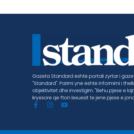
Gazeta Standard është portali zyrtar i gaz
"Standard". Parimi ynë është informimi i thel
objektivitet dhe investigim. "Behu pjese e la
kryesore qe fton lexuesit te jene pjese e jon