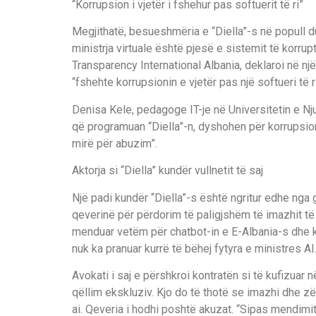
“Korrupsion i vjetër i fshehur pas softuerit të ri”
Megjithatë, besueshmëria e “Diella”-s në popull d
ministrja virtuale është pjesë e sistemit të korruptu
Transparency International Albania, deklaroi në një
“fshehte korrupsionin e vjetër pas një softueri të ri
Denisa Kele, pedagoge IT-je në Universitetin e Nju
që programuan “Diella”-n, dyshohen për korrupsion
mirë për abuzim”.
Aktorja si “Diella” kundër vullnetit të saj
Një padi kundër “Diella”-s është ngritur edhe nga g
qeverinë për përdorim të paligjshëm të imazhit të s
menduar vetëm për chatbot-in e E-Albania-s dhe ko
nuk ka pranuar kurrë të bëhej fytyra e ministres AI
Avokati i saj e përshkroi kontratën si të kufizuar 
qëllim ekskluziv. Kjo do të thotë se imazhi dhe zër
ai. Qeveria i hodhi poshtë akuzat. “Sipas mendimit