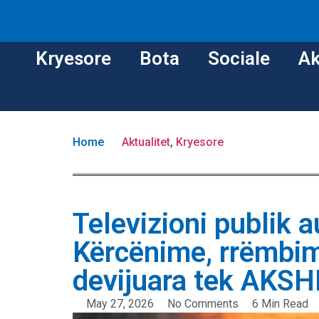
Kryesore
Bota
Sociale
Ak
Home
Aktualitet
,
Kryesore
Televizioni publik 
Kërcënime, rrëmbim
devijuara tek AKSH
May 27, 2026
No Comments
6 Min Read