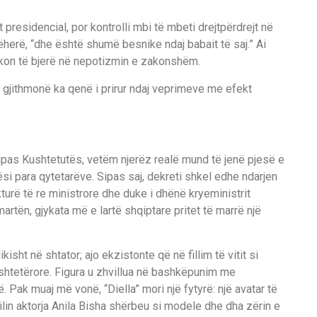
presidencial, por kontrolli mbi të mbeti drejtpërdrejt në
ëherë, “dhe është shumë besnike ndaj babait të saj.” Ai
zikon të bjerë në nepotizmin e zakonshëm.
 gjithmonë ka qenë i prirur ndaj veprimeve me efekt
sipas Kushtetutës, vetëm njerëz realë mund të jenë pjesë e
si para qytetarëve. Sipas saj, dekreti shkel edhe ndarjen
kturë të re ministrore dhe duke i dhënë kryeministrit
artën, gjykata më e lartë shqiptare pritet të marrë një
likisht në shtator; ajo ekzistonte që në fillim të vitit si
e shtetërore. Figura u zhvillua në bashkëpunim me
ak muaj më vonë, “Diella” mori një fytyrë: një avatar të
ilin aktorja Anila Bisha shërbeu si modele dhe dha zërin e