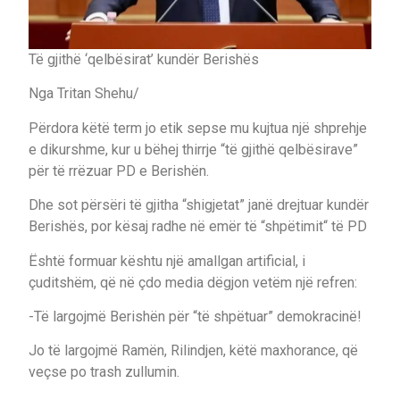
Të gjithë ‘qelbësirat’ kundër Berishës
Nga Tritan Shehu/
Përdora këtë term jo etik sepse mu kujtua një shprehje
e dikurshme, kur u bëhej thirrje “të gjithë qelbësirave”
për të rrëzuar PD e Berishën.
Dhe sot përsëri të gjitha “shigjetat” janë drejtuar kundër
Berishës, por kësaj radhe në emër të “shpëtimit“ të PD
Është formuar kështu një amallgan artificial, i
çuditshëm, që në çdo media dëgjon vetëm një refren:
-Të largojmë Berishën për “të shpëtuar” demokracinë!
Jo të largojmë Ramën, Rilindjen, këtë maxhorance, që
veçse po trash zullumin.