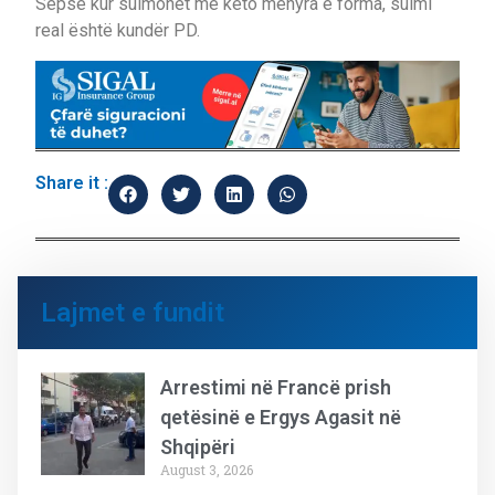
Sepse kur sulmohet me këto mënyra e forma, sulmi
real është kundër PD.
Share it :
Lajmet e fundit
Arrestimi në Francë prish
qetësinë e Ergys Agasit në
Shqipëri
August 3, 2026