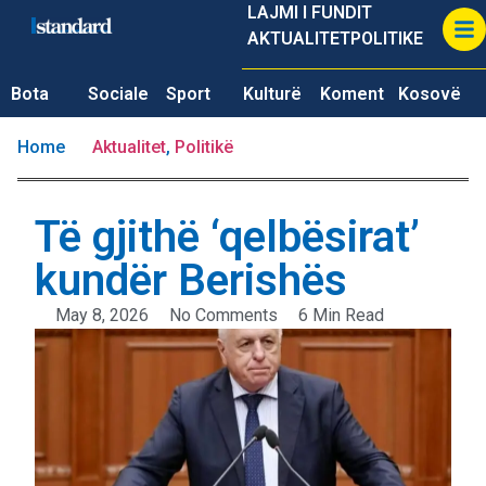
LAJMI I FUNDIT
AKTUALITET
POLITIKE
Bota
Sociale
Sport
Kulturë
Koment
Kosovë
Home
Aktualitet
,
Politikë
Të gjithë ‘qelbësirat’
kundër Berishës
May 8, 2026
No Comments
6 Min Read