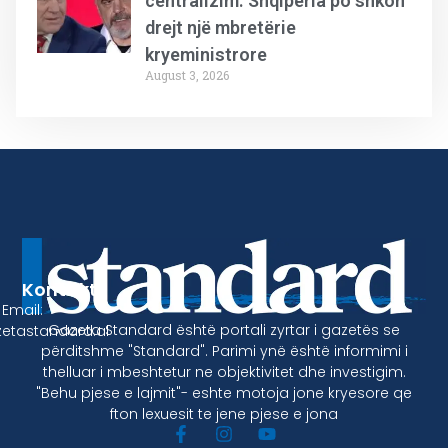
centralizim. Shqipëria po shkon
drejt një mbretërie
kryeministrore
August 3, 2026
Kontakt
Email:
Gazeta Standard është portali zyrtar i gazetës se
etastandard.al
përditshme "Standard". Parimi ynë është informimi i
thelluar i mbeshtetur ne objektivitet dhe investigim.
"Behu pjese e lajmit"- eshte motoja jone kryesore qe
fton lexuesit te jene pjese e jona