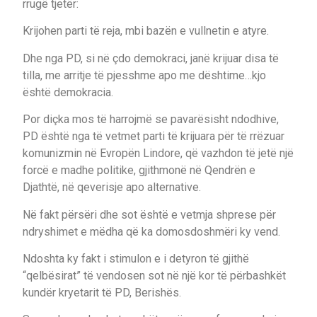
rrugë tjetër:
Krijohen parti të reja, mbi bazën e vullnetin e atyre.
Dhe nga PD, si në çdo demokraci, janë krijuar disa të
tilla, me arritje të pjesshme apo me dështime…kjo
është demokracia.
Por diçka mos të harrojmë se pavarësisht ndodhive,
PD është nga të vetmet parti të krijuara për të rrëzuar
komunizmin në Evropën Lindore, që vazhdon të jetë një
forcë e madhe politike, gjithmonë në Qendrën e
Djathtë, në qeverisje apo alternative.
Në fakt përsëri dhe sot është e vetmja shprese për
ndryshimet e mëdha që ka domosdoshmëri ky vend.
Ndoshta ky fakt i stimulon e i detyron të gjithë
“qelbësirat” të vendosen sot në një kor të përbashkët
kundër kryetarit të PD, Berishës.