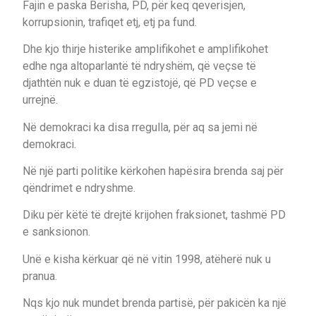
Fajin e paska Berisha, PD, për keq qeverisjen,
korrupsionin, trafiqet etj, etj pa fund.
Dhe kjo thirje histerike amplifikohet e amplifikohet
edhe nga altoparlantë të ndryshëm, që veçse të
djathtën nuk e duan të egzistojë, që PD veçse e
urrejnë.
Në demokraci ka disa rregulla, për aq sa jemi në
demokraci.
Në një parti politike kërkohen hapësira brenda saj për
qëndrimet e ndryshme.
Diku për këtë të drejtë krijohen fraksionet, tashmë PD
e sanksionon.
Unë e kisha kërkuar që në vitin 1998, atëherë nuk u
pranua.
Nqs kjo nuk mundet brenda partisë, për pakicën ka një