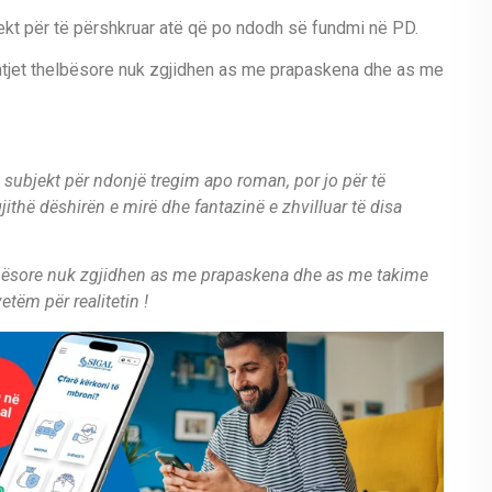
ekt për të përshkruar atë që po ndodh së fundmi në PD.
shtjet thelbësore nuk zgjidhen as me prapaskena dhe as me
subjekt për ndonjë tregim apo roman, por jo për të
thë dëshirën e mirë dhe fantazinë e zhvilluar të disa
helbësore nuk zgjidhen as me prapaskena dhe as me takime
etëm për realitetin !