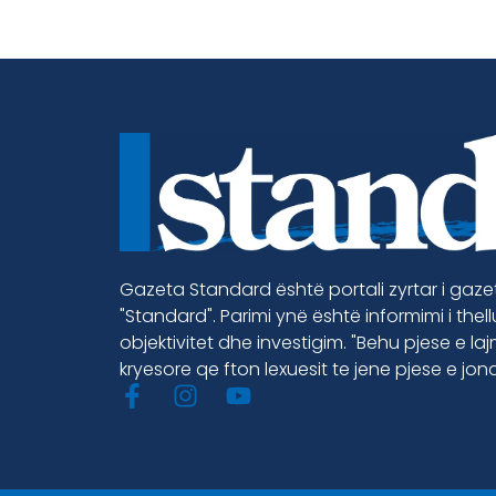
Gazeta Standard është portali zyrtar i gaz
"Standard". Parimi ynë është informimi i thel
objektivitet dhe investigim. "Behu pjese e la
kryesore qe fton lexuesit te jene pjese e jon