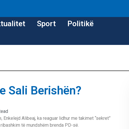
tualitet
Sport
Politikë
e Sali Berishën?
Read
, Enkelejd Alibeaj, ka reaguar lidhur me takimet “sekret”
jë ribashkim të mundshëm brenda PD-së.