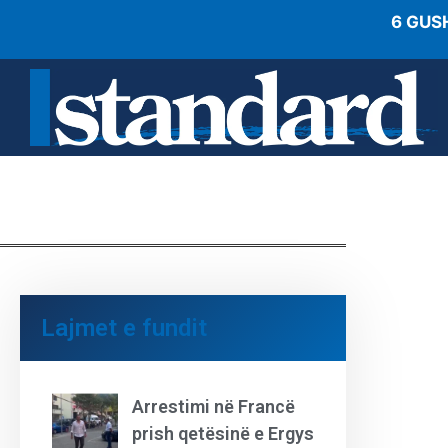
6 GUS
Lajmet e fundit
Arrestimi në Francë
prish qetësinë e Ergys