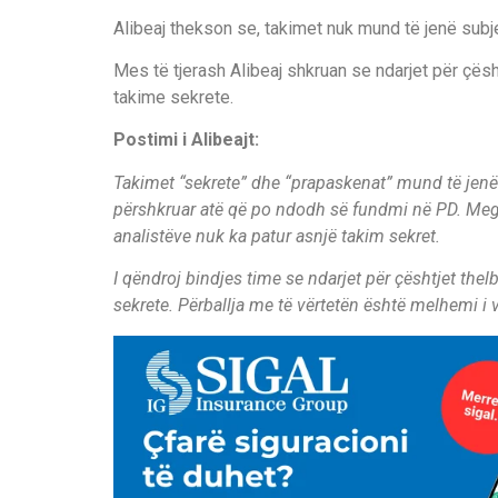
Alibeaj thekson se, takimet nuk mund të jenë subj
Mes të tjerash Alibeaj shkruan se ndarjet për çë
takime sekrete.
Postimi i Alibeajt:
Takimet “sekrete” dhe “prapaskenat” mund të jenë 
përshkruar atë që po ndodh së fundmi në PD. Megji
analistëve nuk ka patur asnjë takim sekret.
I qëndroj bindjes time se ndarjet për çështjet t
sekrete. Përballja me të vërtetën është melhemi i v