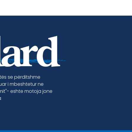
etës se përditshme
luar i mbeshtetur ne
jmit"- eshte motoja jone
a