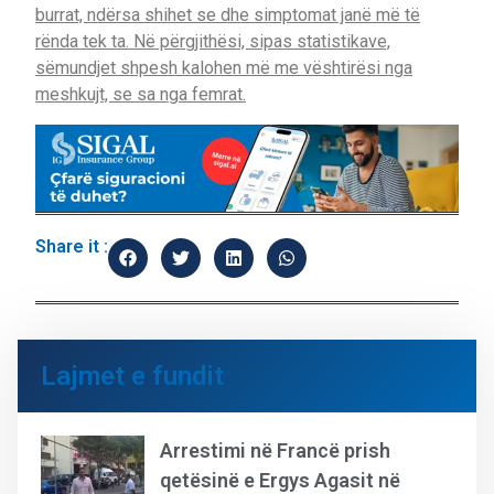
burrat, ndërsa shihet se dhe simptomat janë më të
rënda tek ta. Në përgjithësi, sipas statistikave,
sëmundjet shpesh kalohen më me vështirësi nga
meshkujt, se sa nga femrat.
Share it :
Lajmet e fundit
Arrestimi në Francë prish
qetësinë e Ergys Agasit në