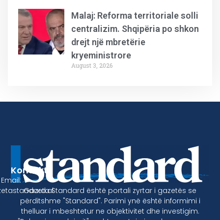
Malaj: Reforma territoriale solli
centralizim. Shqipëria po shkon
drejt një mbretërie
kryeministrore
August 3, 2026
Kontakt
Email:
Gazeta Standard është portali zyrtar i gazetës se
etastandard.al
përditshme "Standard". Parimi ynë është informimi i
thelluar i mbeshtetur ne objektivitet dhe investigim.