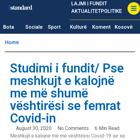
LAJMI I FUNDIT
AKTUALITET
POLITIKE
Bota
Sociale
Sport
Kulturë
Koment
Kosovë
Home
Studimi i fundit/ Pse
meshkujt e kalojnë
me më shumë
vështirësi se femrat
Covid-in
August 30, 2020
No Comments
6 Min Read
Meshkujt e kalojnë më me vështirësi Covid-19 se sa