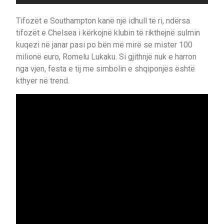
Tifozët e Southampton kanë një idhull të ri, ndërsa
tifozët e Chelsea i kërkojnë klubin të rikthejnë sulmin
kuqezi në janar pasi po bën më mirë se mister 100
milionë euro, Romelu Lukaku. Si gjithnjë nuk e harron
nga vjen, festa e tij me simbolin e shqiponjës është
kthyer në trend.