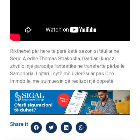
Rikthehet për herë të parë këtë sezon si titullar në
Serie A edhe Thomas Strakosha. Gardiani kuqezi
zhvilloi një paraqitje fantastike në transfertë përballë
Sampdoria. Lojtari i dytë më i vlerësuar pas Ciro
Immobile, me sulmuesin që realizoi një dopietë.
Share it :