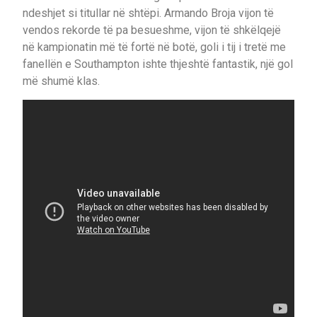
ndeshjet si titullar në shtëpi. Armando Broja vijon të
vendos rekorde të pa besueshme, vijon të shkëlqejë
në kampionatin më të fortë në botë, goli i tij i tretë me
fanellën e Southampton ishte thjeshtë fantastik, një gol
më shumë klas.