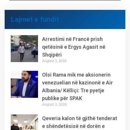
Lajmet e fundit
Arrestimi në Francë prish
qetësinë e Ergys Agasit në
Shqipëri
August 3, 2026
Olsi Rama mik me aksionerin
venezuelian në kazinonë e Air
Albania/ Këlliçi: Tre pyetje
publike për SPAK
August 3, 2026
Qeveria kalon të gjithë tenderat
e shëndetësisë në dorën e