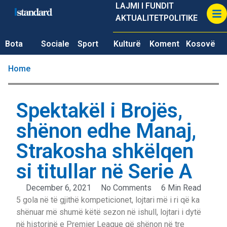
LAJMI I FUNDIT
AKTUALITET
POLITIKE
Bota
Sociale
Sport
Kulturë
Koment
Kosovë
Home
Spektakël i Brojës,
shënon edhe Manaj,
Strakosha shkëlqen
si titullar në Serie A
December 6, 2021
No Comments
6 Min Read
5 gola në të gjithë kompeticionet, lojtari më i ri që ka
shënuar më shumë këtë sezon në ishull, lojtari i dytë
në historinë e Premier League që shënon në tre