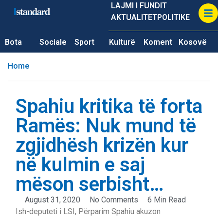
LAJMI I FUNDIT
AKTUALITET
POLITIKE
Bota
Sociale
Sport
Kulturë
Koment
Kosovë
Home
Spahiu kritika të forta
Ramës: Nuk mund të
zgjidhësh krizën kur
në kulmin e saj
mëson serbisht…
August 31, 2020
No Comments
6 Min Read
Ish-deputeti i LSI, Përparim Spahiu akuzon