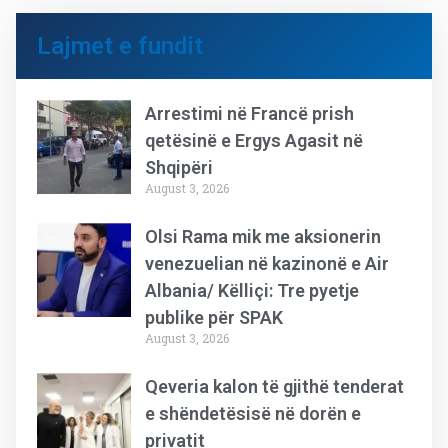
Lajmet e fundit
Arrestimi në Francë prish
qetësinë e Ergys Agasit në
Shqipëri
August 3, 2026
Olsi Rama mik me aksionerin
venezuelian në kazinonë e Air
Albania/ Këlliçi: Tre pyetje
publike për SPAK
August 3, 2026
Qeveria kalon të gjithë tenderat
e shëndetësisë në dorën e
privatit