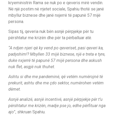
kryeministrin Rama se nuk po e qeveris mirë vendin.
Në një postim në rrjetet sociale, Spahiu thotë se janë
mbyllur biznese dhe janë nxjerrë të papunë 57 mijë
persona.
Sipas tij, qeveria nuk bën asnjë përpjekje për tu
përshtatur me krizën dhe për ta përballuar atë.
“A ndjen njeri që ky vend po qeveriset, pasi qeveri ka,
padyshim!? Mbyllen 33 mijë biznese, një e treta e tyre,
duke nxjerrë të papunë 57 mijë persona dhe askush
nuk flet, asgjë nuk thuhet.
Ashtu si dhe me pandeminë, që vetëm numërojnë të
prekurit, ashtu dhe me çdo sektor, numërohen vetëm
dëmet.
Asnjë analizë, asnjë incentivë, asnjë përpjekje për t’u
përshtatur me krizën, madje pse jo, edhe përfituar nga
ajo
”, shkruan Spahiu.