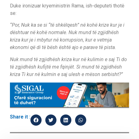
Duke ironizuar kryeministrin Rama, ish-deputeti thotë
se:
“Por, Nuk ka se si “të shkëlqesh” në kohë krize kur je i
dështuar në kohë normale. Nuk mund të zgjidhësh
kriza kur je i mbytur në korrupsion, kur e vetmja
ekonomi që di të bësh është ajo e parave të pista.
Nuk mund të zgjidhësh kriza kur në kulimin e saj Ti do
të zgjidhësh kufijtë me fqinjët. Si mund të zgjidhësh
kriza Ti kur në kulmin e saj ulesh e mëson serbisht?”
Share it :