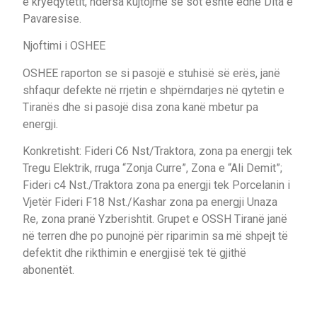
e kryeqytetit, ndersa kujtojme se sot eshte edhe Dita e
Pavaresise.
Njoftimi i OSHEE
OSHEE raporton se si pasojë e stuhisë së erës, janë
shfaqur defekte në rrjetin e shpërndarjes në qytetin e
Tiranës dhe si pasojë disa zona kanë mbetur pa
energji.
Konkretisht: Fideri C6 Nst/Traktora, zona pa energji tek
Tregu Elektrik, rruga “Zonja Curre”, Zona e “Ali Demit”;
Fideri c4 Nst./Traktora zona pa energji tek Porcelanin i
Vjetër Fideri F18 Nst./Kashar zona pa energji Unaza
Re, zona pranë Yzberishtit. Grupet e OSSH Tiranë janë
në terren dhe po punojnë për riparimin sa më shpejt të
defektit dhe rikthimin e energjisë tek të gjithë
abonentët.