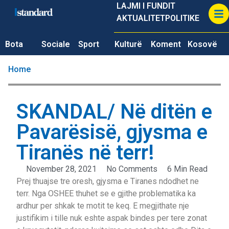
LAJMI I FUNDIT
AKTUALITET
POLITIKE
Bota
Sociale
Sport
Kulturë
Koment
Kosovë
Home
SKANDAL/ Në ditën e
Pavarësisë, gjysma e
Tiranës në terr!
November 28, 2021
No Comments
6 Min Read
Prej thuajse tre oresh, gjysma e Tiranes ndodhet ne
terr. Nga OSHEE thuhet se e gjithe problematika ka
ardhur per shkak te motit te keq. E megjithate nje
justifikim i tille nuk eshte aspak bindes per tere zonat