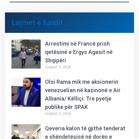
Lajmet e fundit
Arrestimi në Francë prish
qetësinë e Ergys Agasit në
Shqipëri
August 3, 2026
Olsi Rama mik me aksionerin
venezuelian në kazinonë e Air
Albania/ Këlliçi: Tre pyetje
publike për SPAK
August 3, 2026
Qeveria kalon të gjithë tenderat
e shëndetësisë në dorën e