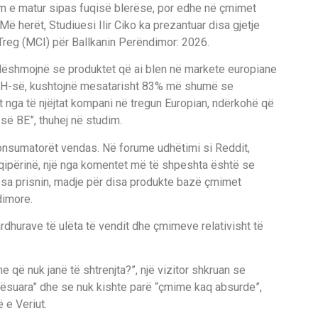
ëm e matur sipas fuqisë blerëse, por edhe në çmimet
 herët, Studiuesi Ilir Ciko ka prezantuar disa gjetje
Treg (MCI) për Ballkanin Perëndimor: 2026.
t dëshmojnë se produktet që ai blen në markete europiane
VSH-së, kushtojnë mesatarisht 83% më shumë se
ht nga të njëjtat kompani në tregun Europian, ndërkohë që
së BE”, thuhej në studim.
onsumatorët vendas. Në forume udhëtimi si Reddit,
hqipërinë, një nga komentet më të shpeshta është se
esa prisnin, madje për disa produkte bazë çmimet
dimore.
rdhurave të ulëta të vendit dhe çmimeve relativisht të
 që nuk janë të shtrenjta?”, një vizitor shkruan se
rësuara” dhe se nuk kishte parë “çmime kaq absurde”,
e Veriut.