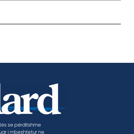
etës se përditshme
luar i mbeshtetur ne