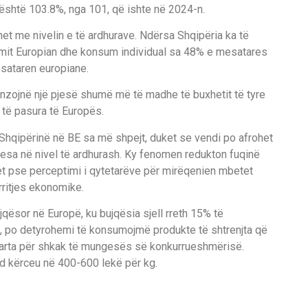
n është 103.8%, nga 101, që ishte në 2024-n.
t me nivelin e të ardhurave. Ndërsa Shqipëria ka të
mit Europian dhe konsum individual sa 48% e mesatares
sataren europiane.
enzojnë një pjesë shumë më të madhe të buxhetit të tyre
të pasura të Europës.
 Shqipërinë në BE sa më shpejt, duket se vendi po afrohet
sa në nivel të ardhurash. Ky fenomen redukton fuqinë
yet pse perceptimi i qytetarëve për mirëqenien mbetet
ritjes ekonomike.
qësor në Europë, ku bujqësia sjell rreth 15% të
 po detyrohemi të konsumojmë produkte të shtrenjta që
larta për shkak të mungesës së konkurrueshmërisë.
d kërceu në 400-600 lekë për kg.