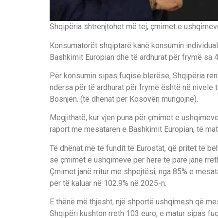
Shqipëria shtrenjtohet më tej, çmimet e ushqimev
Konsumatorët shqiptarë kanë konsumin individual
Bashkimit Europian dhe të ardhurat për frymë sa
Për konsumin sipas fuqisë blerëse, Shqipëria rend
ndërsa për të ardhurat për frymë është në nivele 
Bosnjën. (të dhënat për Kosovën mungojnë).
Megjithatë, kur vjen puna për çmimet e ushqimeve, 
raport me mesataren e Bashkimit Europian, të mat
Të dhënat më të fundit të Eurostat, që pritet të bë
se çmimet e ushqimeve për herë të parë janë rret
Çmimet janë rritur me shpejtësi, nga 85% e mesat
për të kaluar në 102.9% në 2025-n.
E thënë më thjesht, një shportë ushqimesh që me
Shqipëri kushton rreth 103 euro, e matur sipas fu