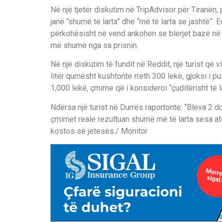
Në një tjetër diskutim në TripAdvisor për Tiranë
janë “shumë të larta” dhe “më të larta se jashtë”. E
përkohësisht në vend ankohen se blerjet bazë në
më shumë nga sa prisnin.
Në një diskutim të fundit në Reddit, një turist që
litër qumësht kushtonte rreth 300 lekë, gjoksi i 
1,000 lekë, çmime që i konsideroi “çuditërisht të
Ndërsa një turist në Durrës raportonte: “Bleva 2 
çmimet reale rezultuan shumë më të larta sesa at
kostos së jetesës./ Monitor