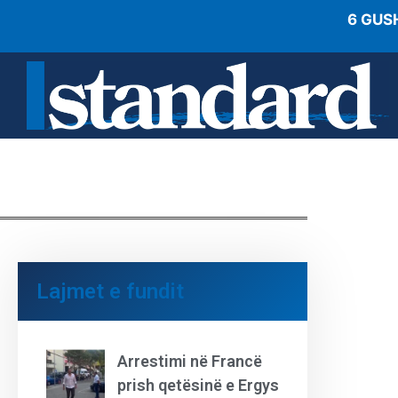
6 GUS
Lajmet e fundit
Arrestimi në Francë
prish qetësinë e Ergys