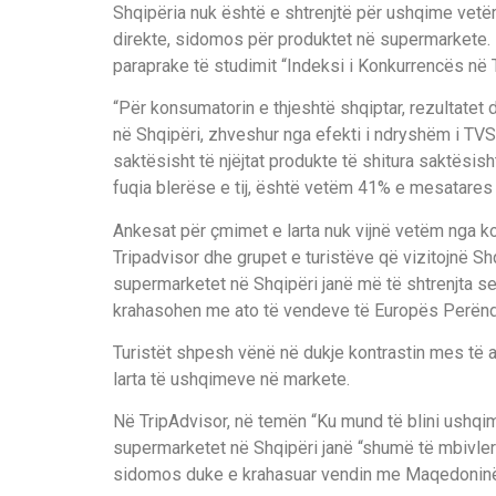
Shqipëria nuk është e shtrenjtë për ushqime vet
direkte, sidomos për produktet në supermarkete. Më
paraprake të studimit “Indeksi i Konkurrencës në 
“Për konsumatorin e thjeshtë shqiptar, rezultate
në Shqipëri, zhveshur nga efekti i ndryshëm i T
saktësisht të njëjtat produkte të shitura saktësis
fuqia blerëse e tij, është vetëm 41% e mesatares 
Ankesat për çmimet e larta nuk vijnë vetëm nga k
Tripadvisor dhe grupet e turistëve që vizitojnë S
supermarketet në Shqipëri janë më të shtrenjta s
krahasohen me ato të vendeve të Europës Perën
Turistët shpesh vënë në dukje kontrastin mes të a
larta të ushqimeve në markete.
Në TripAdvisor, në temën “Ku mund të blini ushqime
supermarketet në Shqipëri janë “shumë të mbivle
sidomos duke e krahasuar vendin me Maqedoninë 