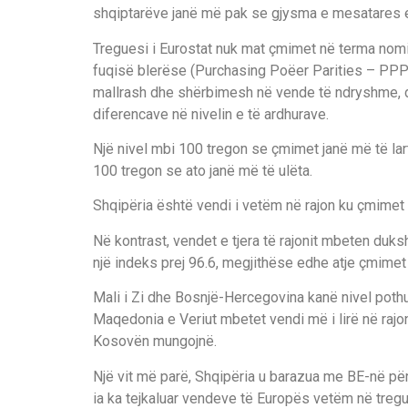
shqiptarëve janë më pak se gjysma e mesatares 
Treguesi i Eurostat nuk mat çmimet në terma nomi
fuqisë blerëse (Purchasing Poëer Parities – PPP)
mallrash dhe shërbimesh në vende të ndryshme, du
diferencave në nivelin e të ardhurave.
Një nivel mbi 100 tregon se çmimet janë më të lar
100 tregon se ato janë më të ulëta.
Shqipëria është vendi i vetëm në rajon ku çmime
Në kontrast, vendet e tjera të rajonit mbeten du
një indeks prej 96.6, megjithëse edhe atje çmimet j
Mali i Zi dhe Bosnjë-Hercegovina kanë nivel pothu
Maqedonia e Veriut mbetet vendi më i lirë në raj
Kosovën mungojnë.
Një vit më parë, Shqipëria u barazua me BE-në për
ia ka tejkaluar vendeve të Europës vetëm në treg