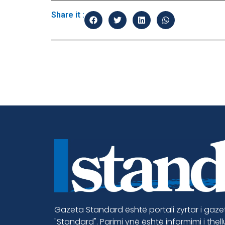
Share it :
Gazeta Standard është portali zyrtar i gaz
"Standard". Parimi ynë është informimi i thel