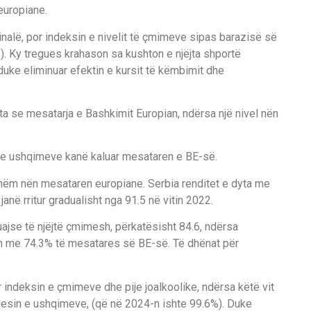
europiane.
nalë, por indeksin e nivelit të çmimeve sipas barazisë së
. Ky tregues krahason sa kushton e njëjta shportë
ke eliminuar efektin e kursit të këmbimit dhe
ta se mesatarja e Bashkimit Europian, ndërsa një nivel nën
t e ushqimeve kanë kaluar mesataren e BE-së.
kshëm nën mesataren europiane. Serbia renditet e dyta me
anë rritur gradualisht nga 91.5 në vitin 2022.
ajse të njëjtë çmimesh, përkatësisht 84.6, ndërsa
on me 74.3% të mesatares së BE-së. Të dhënat për
 indeksin e çmimeve dhe pije joalkoolike, ndërsa këtë vit
uesin e ushqimeve, (që në 2024-n ishte 99.6%). Duke