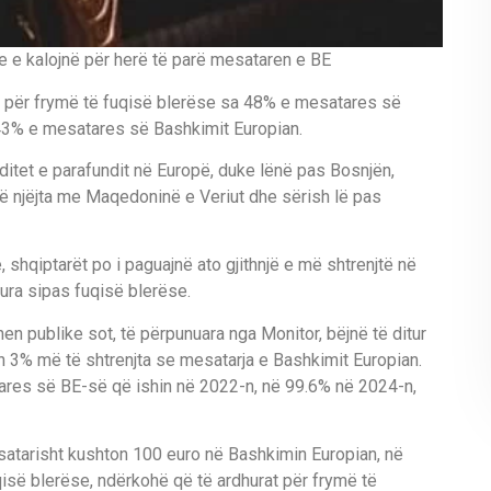
e e kalojnë për herë të parë mesataren e BE
 për frymë të fuqisë blerëse sa 48% e mesatares së
 43% e mesatares së Bashkimit Europian.
itet e parafundit në Europë, duke lënë pas Bosnjën,
të njëjta me Maqedoninë e Veriut dhe sërish lë pas
shqiptarët po i paguajnë ato gjithnjë e më shtrenjtë në
ura sipas fuqisë blerëse.
hen publike sot, të përpunuara nga Monitor, bëjnë të ditur
h 3% më të shtrenjta se mesatarja e Bashkimit Europian.
ares së BE-së që ishin në 2022-n, në 99.6% në 2024-n,
satarisht kushton 100 euro në Bashkimin Europian, në
qisë blerëse, ndërkohë që të ardhurat për frymë të