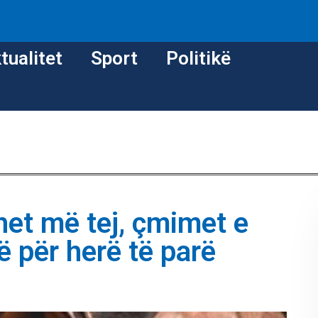
tualitet
Sport
Politikë
het më tej, çmimet e
 për herë të parë