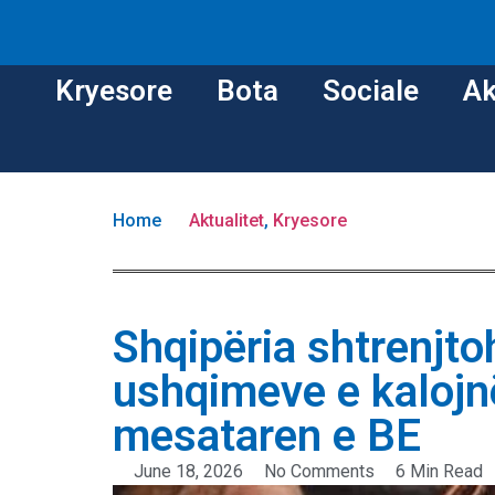
Kryesore
Bota
Sociale
Ak
Home
Aktualitet
,
Kryesore
Shqipëria shtrenjto
ushqimeve e kalojnë
mesataren e BE
June 18, 2026
No Comments
6 Min Read