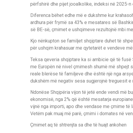
përfshirë dhe pijet jooalkolike, indeksi në 2025-
Diferenca bëhet edhe më e dukshme kur krahasohe
ardhura për frymë sa 43% e mesatares së Bashki
së BE-së, çmimet e ushqimeve rezultojnë mbi me
Kjo nënkupton se familjet shqiptare duhet të shp
për ushqim krahasuar me qytetarët e vendeve më 
Teksa qeveria shqiptare ka si ambicie që të fusë
me Europën në nivel çmimesh shumë më shpejt se
reale blerëse të familjeve dhe është një nga ars
dukshëm më negativ sesa sugjerojnë treguesit e r
Ndonëse Shqipëria vijon të jetë ende vendi më buj
ekonomisë, nga 2% që është mesatarja europiane,
vijnë nga importi, apo dhe vendase me çmime të 
Vetëm pak muaj më parë, çmimi i domates në ven
Çmimet aq të shtrenjta sa dhe të huajt ankohen