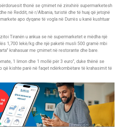
n, përdoruesit thonë se çmimet në zinxhirë supermarketesh
dhe në Reddit, në r/Albania, turistë dhe të huaj që jetojnë
 markete apo dyqane të vogla në Durrës u kanë kushtuar
 vizitoi Tiranën u ankua se në supermarketet e mëdha një
pulës 1,700 lekë/kg dhe një paketë musli 500 gramë mbi
 larta” krahasuar me çmimet në restorante dhe bare.
domate, 1 limon dhe 1 mollë për 3 euro”, duke thënë se
o që kishte parë në faqet ndërkombëtare të krahasimit të