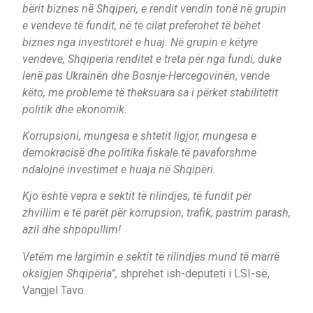
bërit biznes në Shqiperi, e rendit vendin tonë në grupin
e vendeve të fundit, në të cilat preferohet të bëhet
biznes nga investitorët e huaj. Në grupin e këtyre
vendeve, Shqiperia renditet e treta për nga fundi, duke
lenë pas Ukrainën dhe Bosnje-Hercegovinën, vende
këto, me probleme të theksuara sa i përket stabilitetit
politik dhe ekonomik.
Korrupsioni, mungesa e shtetit ligjor, mungesa e
demokracisë dhe politika fiskale të pavaforshme
ndalojnë investimet e huaja në Shqipëri.
Kjo është vepra e sektit të rilindjes, të fundit për
zhvillim e të parët për korrupsion, trafik, pastrim parash,
azil dhe shpopullim!
Vetëm me largimin e sektit të rilindjes mund të marrë
oksigjen Shqipëria”,
shprehet ish-deputeti i LSI-së,
Vangjel Tavo.