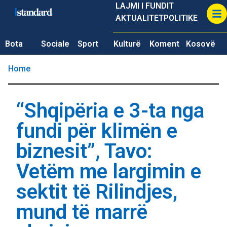
LAJMI I FUNDIT
AKTUALITET
POLITIKE
Bota
Sociale
Sport
Kulturë
Koment
Kosovë
Home
“Shqipëria e 3-ta nga
fundi për klimën e
biznesit”, Tavo:
Vetëm me largimin e
sektit të Rilindjes,
mund të marrë