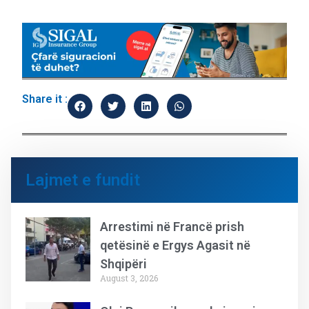
Share it :
Lajmet e fundit
Arrestimi në Francë prish
qetësinë e Ergys Agasit në
Shqipëri
August 3, 2026