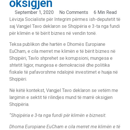
oksigjen
September 1, 2020
No Comments
6 Min Read
Lëvizja Socialiste për Integrim përmes ish-deputetit të
saj Vangjel Tavo deklaron se Shqipëria e 3-ta nga fundi
për klimën e të bërit biznes në vendin tonë.
Teksa publikon dhe hartën e Dhomës Europiane
EuCham, e cila merret me klimën e të bërit biznes në
Shqipëri, Tavlo shprehet se korrupsioni, mungesa e
shtetit ligjor, mungesa e demokracisë dhe politika
fiskale të pafavorshme ndalojnë investimet e huaja në
Shqipëri.
Në këtë kontekst, Vangjel Tavo deklaron se vetëm me
largimin e sektit të rilindjes mund të marrë oksigjen
Shqipëria.
“Shqipëria e 3-ta nga fundi për klimën e biznesit.
Dhoma Europiane EuCham e cila merret me klimën e të