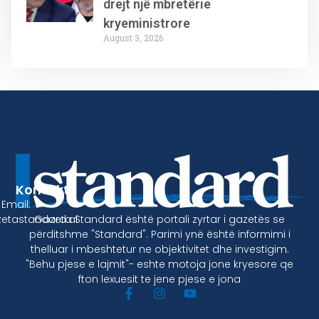
drejt një mbretërie
kryeministrore
August 3, 2026
Kontakt
Email:
Gazeta Standard është portali zyrtar i gazetës se
etastandard.al
përditshme "Standard". Parimi ynë është informimi i
thelluar i mbeshtetur ne objektivitet dhe investigim.
"Behu pjese e lajmit"- eshte motoja jone kryesore qe
fton lexuesit te jene pjese e jona