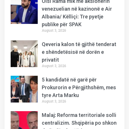
Olsi Rama mik me aksionerin
venezuelian në kazinonë e Air
Albania/ Këlliçi: Tre pyetje
publike për SPAK
August 3, 2026
Qeveria kalon të gjithë tenderat
e shëndetësisë në dorën e
privatit
August 3, 2026
5 kandidatë në garë për
Prokurorin e Përgjithshëm, mes
tyre Arta Marku
August 3, 2026
Malaj: Reforma territoriale solli
centralizim. Shqipëria po shkon