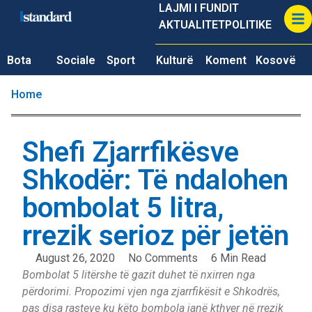
LAJMI I FUNDIT
AKTUALITET
POLITIKE
Bota
Sociale
Sport
Kulturë
Koment
Kosovë
Home
Shefi Zjarrfikësve
Shkodër: Të ndalohen
bombolat 5 litra,
rrezik serioz për jetën
August 26, 2020
No Comments
6 Min Read
Bombolat 5 litërshe të gazit duhet të nxirren nga
përdorimi. Propozimi vjen nga zjarrfikësit e Shkodrës,
pas disa rasteve ku këto bombola janë kthyer në rrezik