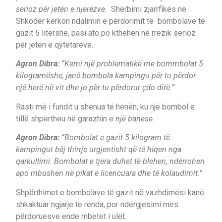
serioz për jetën e njerëzve.
Shërbimi zjarrfikës në
Shkodër kërkon ndalimin e përdorimit të bombolave të
gazit 5 litërshe, pasi ato po kthehen në rrezik serioz
për jetën e qytetarëve.
Agron Dibra:
“Kemi një problematikë me bommbolat 5
kilogramëshe, janë bombola kampingu për tu përdor
një herë në vit dhe jo për tu përdorur çdo ditë.”
Rasti më i fundit u shënua të hënën, ku një bombol e
tillë shpërtheu në garazhin e
një banese.
Agron Dibra:
“Bombolat e gazit 5 kilogram të
kampingut bëj thirrje urgjentisht që të hiqen nga
qarkullimi. Bombolat e tjera duhet të blehen, ndërrohen
apo mbushen në pikat e licencuara dhe të kolaudimit.”
Shpërthimet e bombolave të gazit në vazhdimësi kanë
shkaktuar ngjarje të rënda, por ndërgjesimi mes
përdoruesve ende mbetet i ulët.