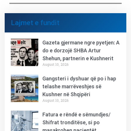
Lajmet e fundit
Gazeta gjermane ngre pyetjen: A
do e dorzojë SHBA Artur
Shehun, partnerin e Kushnerit
August 10, 2026
Gangsteri i dyshuar që po i hap
telashe marrëveshjes së
Kushner në Shqipëri
August 10, 2026
Fatura e rëndë e sëmundjes/
Shifrat tronditëse, si po
masakrohen pacientët