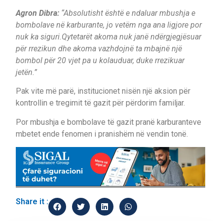
Agron Dibra:
“Absolutisht është e ndaluar mbushja e
bombolave në karburante, jo vetëm nga ana ligjore por
nuk ka siguri.Qytetarët akoma nuk janë ndërgjegjësuar
për rrezikun dhe akoma vazhdojnë ta mbajnë një
bombol për 20 vjet pa u kolauduar, duke rrezikuar
jetën.”
Pak vite më parë, institucionet nisën një aksion për
kontrollin e tregimit të gazit për përdorim familjar.
Por mbushja e bombolave të gazit pranë karburanteve
mbetet ende fenomen i pranishëm në vendin tonë.
Share it :