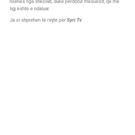
nxënës nga shkollat, duke përdorur mësuesit, që me
ligj është e ndaluar.
Ja si shprehen të rinjtë për
Syri Tv
: