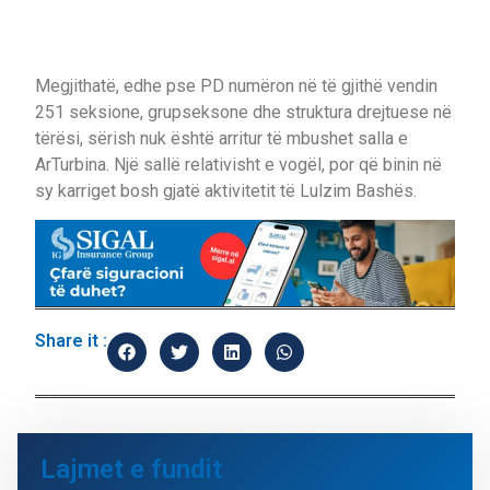
Megjithatë, edhe pse PD numëron në të gjithë vendin
251 seksione, grupseksone dhe struktura drejtuese në
tërësi, sërish nuk është arritur të mbushet salla e
ArTurbina. Një sallë relativisht e vogël, por që binin në
sy karriget bosh gjatë aktivitetit të Lulzim Bashës.
Share it :
Lajmet e fundit