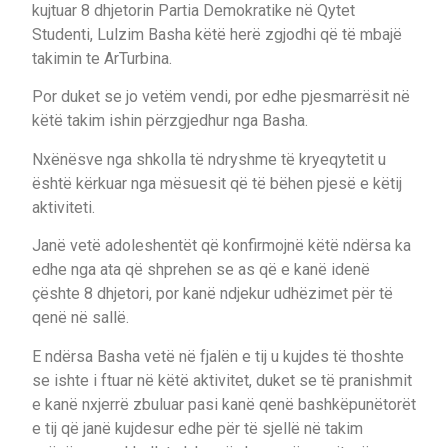
kujtuar 8 dhjetorin Partia Demokratike në Qytet
Studenti, Lulzim Basha këtë herë zgjodhi që të mbajë
takimin te ArTurbina.
Por duket se jo vetëm vendi, por edhe pjesmarrësit në
këtë takim ishin përzgjedhur nga Basha.
Nxënësve nga shkolla të ndryshme të kryeqytetit u
është kërkuar nga mësuesit që të bëhen pjesë e këtij
aktiviteti.
Janë vetë adoleshentët që konfirmojnë këtë ndërsa ka
edhe nga ata që shprehen se as që e kanë idenë
çështe 8 dhjetori, por kanë ndjekur udhëzimet për të
qenë në sallë.
E ndërsa Basha vetë në fjalën e tij u kujdes të thoshte
se ishte i ftuar në këtë aktivitet, duket se të pranishmit
e kanë nxjerrë zbuluar pasi kanë qenë bashkëpunëtorët
e tij që janë kujdesur edhe për të sjellë në takim