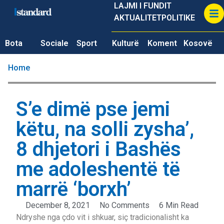
LAJMI I FUNDIT
AKTUALITET
POLITIKE
Bota
Sociale
Sport
Kulturë
Koment
Kosovë
Home
S’e dimë pse jemi
këtu, na solli zysha’,
8 dhjetori i Bashës
me adoleshentë të
marrë ‘borxh’
December 8, 2021
No Comments
6 Min Read
Ndryshe nga çdo vit i shkuar, siç tradicionalisht ka