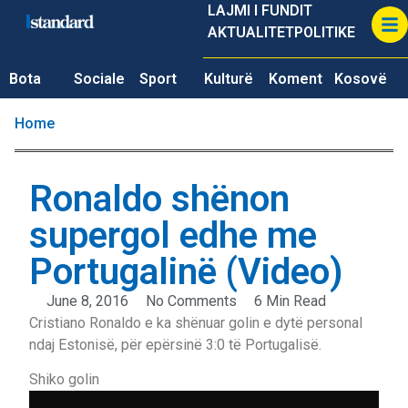
LAJMI I FUNDIT
AKTUALITET
POLITIKE
Bota
Sociale
Sport
Kulturë
Koment
Kosovë
Home
Ronaldo shënon
supergol edhe me
Portugalinë (Video)
June 8, 2016
No Comments
6 Min Read
Cristiano Ronaldo e ka shënuar golin e dytë personal
ndaj Estonisë, për epërsinë 3:0 të Portugalisë.
Shiko golin