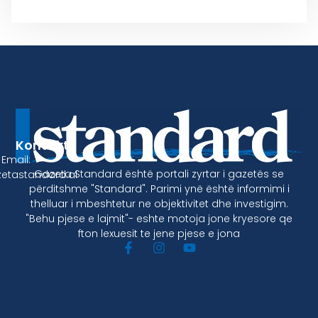
Kontakt
Email:
Gazeta Standard është portali zyrtar i gazetës se
etastandard.al
përditshme "Standard". Parimi ynë është informimi i
thelluar i mbeshtetur ne objektivitet dhe investigim.
"Behu pjese e lajmit"- eshte motoja jone kryesore qe
fton lexuesit te jene pjese e jona