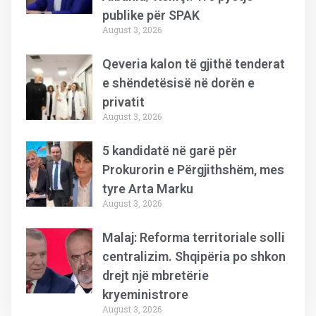
publike për SPAK
August 3, 2026
Qeveria kalon të gjithë tenderat
e shëndetësisë në dorën e
privatit
August 3, 2026
5 kandidatë në garë për
Prokurorin e Përgjithshëm, mes
tyre Arta Marku
August 3, 2026
Malaj: Reforma territoriale solli
centralizim. Shqipëria po shkon
drejt një mbretërie
kryeministrore
August 3, 2026