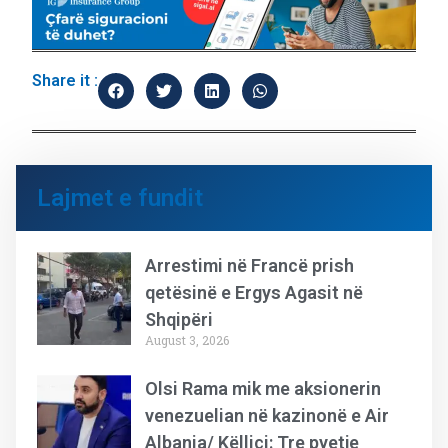
Share it :
Lajmet e fundit
Arrestimi në Francë prish
qetësinë e Ergys Agasit në
Shqipëri
August 3, 2026
Olsi Rama mik me aksionerin
venezuelian në kazinonë e Air
Albania/ Këlliçi: Tre pyetje