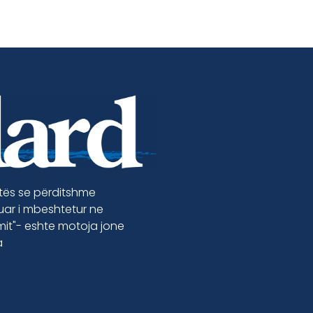
etës se përditshme
luar i mbeshtetur ne
jmit"- eshte motoja jone
a