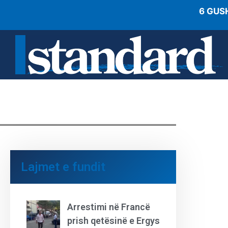
6 GUS
Lajmet e fundit
Arrestimi në Francë
prish qetësinë e Ergys