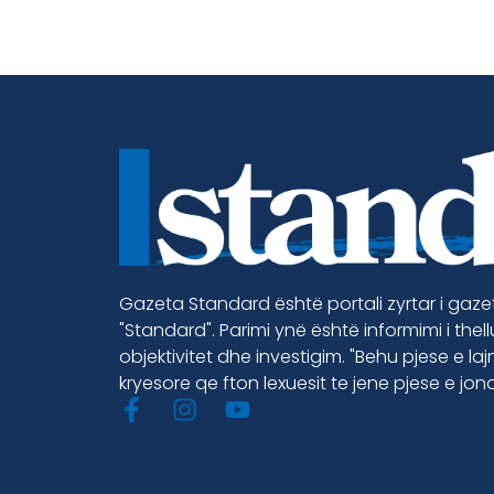
Gazeta Standard është portali zyrtar i gaz
"Standard". Parimi ynë është informimi i thel
objektivitet dhe investigim. "Behu pjese e la
kryesore qe fton lexuesit te jene pjese e jon