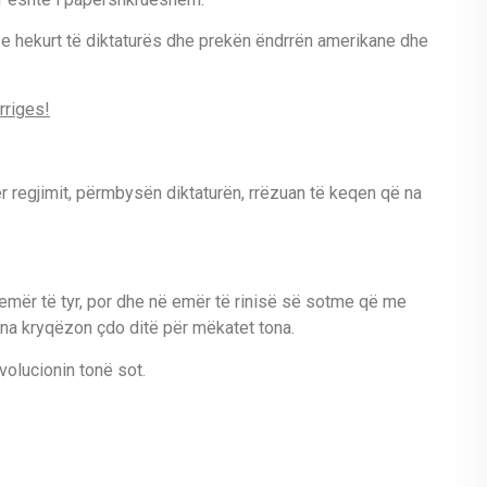
n e hekurt të diktaturës dhe prekën ëndrrën amerikane dhe
rriges!
 regjimit, përmbysën diktaturën, rrëzuan të keqen që na
emër të tyr, por dhe në emër të rinisë së sotme që me
, na kryqëzon çdo ditë për mëkatet tona.
volucionin tonë sot.