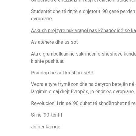
Studentët dhe të rinjtë e dhjetorit ‘90 çanë perde
evropiane.
Askush prej tyre nuk vrapoi pas kënaqësisë së ka
As atëhere dhe as sot.
Ata u grumbulluan në sakrificën e shesheve kundër
kishte pushtuar.
Prandaj dhe sot ka shpresë!!!
Vepra e tyre frymëzon dhe na detyron betejën në 
largimin e saj drejt Evropës, jo ëndrrës evropiane
Revolucioni i rinisë ‘90 duhet të shndërrohet në re
Si në ‘90-tën!!!
Jo për karrige!