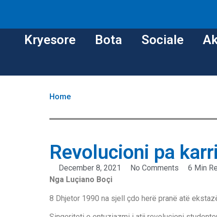
Kryesore
Bota
Sociale
Ak
Home
Revolucioni pa karr
December 8, 2021
No Comments
6 Min R
Nga Luçiano Boçi
8 Dhjetor 1990 na sjell çdo herë pranë atë ekstaz
Sinqeriteti e entuziazmi i atij revolucioni studen