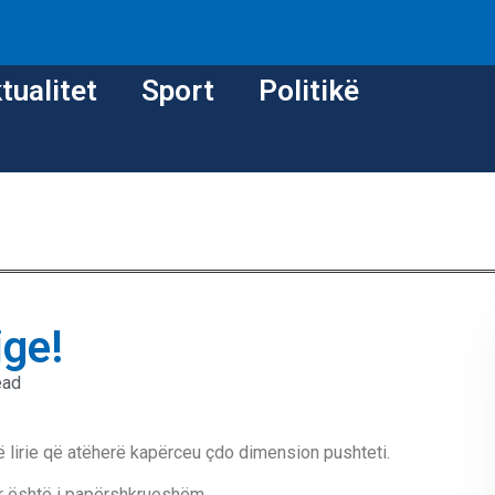
tualitet
Sport
Politikë
ige!
ead
ë lirie që atëherë kapërceu çdo dimension pushteti.
tor është i papërshkrueshëm.