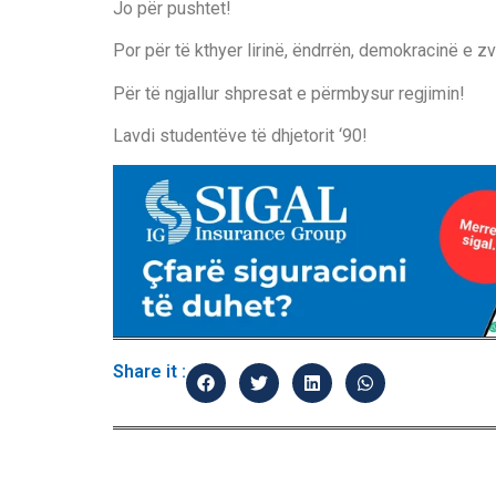
Jo për pushtet!
Por për të kthyer lirinë, ëndrrën, demokracinë e zv
Për të ngjallur shpresat e përmbysur regjimin!
Lavdi studentëve të dhjetorit ‘90!
Share it :