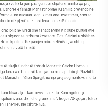
asqyrave ka krijuar pasiguri për dhjetëra familje që prej
e. Banorët e fshatit Manastir pranë Ksamilit, pretendojnë
nformale, ka bllokuar legalizimet dhe investimet, ndërsa
fshonin një pjesë të konsiderueshme të fshatit.
racionit në Greqi dhe fshatit Manastir, duke punuar atje
sot u siguron të ardhurat kryesore. Pasi Gëzimi u shërben
 qetë mikpritjen dhe pamjen mbresëlënëse, ai shfaq
dhmen e vetë fshatit.
e të skajit fundor të fshatit Manastir, Gëzim Hoxha u
ga tarraca e biznesit familjar, pamja hapet drejt Plazhit të
et Manastiri i Shën Gjergjit, në një prej segmenteve më të
 kam fituar atje i kam investuar këtu. Kam ngritur një
hqehemi, unë, djali dhe gruaja ime”, tregoi 70-vjeçari, teksa
 i shërbeu një çifti të huaj.