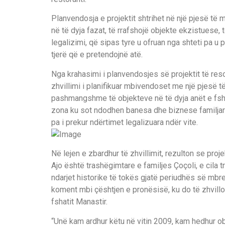
Planvendosja e projektit shtrihet në një pjesë të
në të dyja fazat, të rrafshojë objekte ekzistuese,
legalizimi, që sipas tyre u ofruan nga shteti pa u 
tjerë që e pretendojnë atë.
Nga krahasimi i planvendosjes së projektit të resor
zhvillimi i planifikuar mbivendoset me një pjesë 
pashmangshme të objekteve në të dyja anët e fshat
zona ku sot ndodhen banesa dhe biznese familjare
pa i prekur ndërtimet legalizuara ndër vite.
Në lejen e zbardhur të zhvillimit, rezulton se proje
Ajo është trashëgimtare e familjes Çoçoli, e cila
ndarjet historike të tokës gjatë periudhës së mbre
koment mbi çështjen e pronësisë, ku do të zhvilloh
fshatit Manastir.
“Unë kam ardhur këtu në vitin 2009, kam hedhur obj