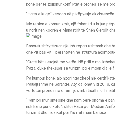
kohë për të zgjidhur konfliktet e pronësisë me pron
“Harta e kuqe” vendos në pikëpyetje ekzistencën 
Me rënien e komunizmit, një fshat i ri u krijua pë
u ngrit nën kodrën e Manastirit të Shën Gjergjit d
Banorët shfrytëzuan një ish-repart ushtarak dhe hapë
dhe vit pas viti i përshtatën në struktura akomod
“Gratë këtu jetojnë me verën. Në prill e maj ktheh
Paza, duke theksuar se turizmi po e mban gjallë f
Pa humbur kohë, ajo nxori nga xhepi një certifikat
Paluajtshme në Sarandë. Aty dallohet viti 2018, kur
vërteton pronësinë e familjes mbi truallin e fshati
“Kam prishur shtëpinë dhe kam bërë dhoma e banjo
nuk kanë punë këtu”, shtoi Paza për Median Amfo
turizmit dhe rrezikut për t’iu rrafshuar banesa.