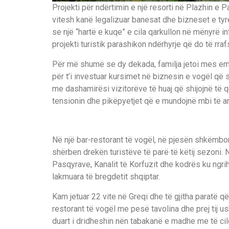
Projekti për ndërtimin e një resorti në Plazhin e P
vitesh kanë legalizuar banesat dhe bizneset e tyr
se një “hartë e kuqe” e cila qarkullon në mënyrë i
projekti turistik parashikon ndërhyrje që do të rra
Për më shumë se dy dekada, familja jetoi mes emig
për t’i investuar kursimet në biznesin e vogël që 
me dashamirësi vizitorëve të huaj që shijojnë të
tensionin dhe pikëpyetjet që e mundojnë mbi të ar
Në një bar-restorant të vogël, në pjesën shkëmbor
shërben drekën turistëve të parë të këtij sezoni. N
Pasqyrave, Kanalit të Korfuzit dhe kodrës ku ngrih
lakmuara të bregdetit shqiptar.
Kam jetuar 22 vite në Greqi dhe të gjitha paratë që
restorant të vogël me pesë tavolina dhe prej tij us
duart i dridheshin nën tabakanë e madhe me të cilën