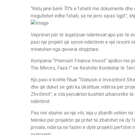
“Këtu janë bërë 70% e fshatit me dokumente dhe d
rregullohet edhe fshati, se ne jemi sipas ligjit”, sh
Veprimet për të legalizuar ndërtesat apo për të i
pasi një projekt që synon ndërtimin e një resorti 
miratohen nga qeveria shqiptare.
Kompania “Premium Finance Invest” aplikoi me proj
The Mirrors, Faza I” në Këshillin Kombëtar të Terr
Kjo pasi e kishte fituar “Statusin e Investitorit Str
dhe që duket se gati ka dështuar, ndërsa për proj
Zhvillimit”, e cila përcakton kushtet urbanistike të
ndërtimit.
Pas më shumë se një viti, leja u zbardh vetëm në 
teknike për projektin që pritet të zbatohet në dy fa
private, ndërsa në fazën e dytë projekti përfshin
restoranti.