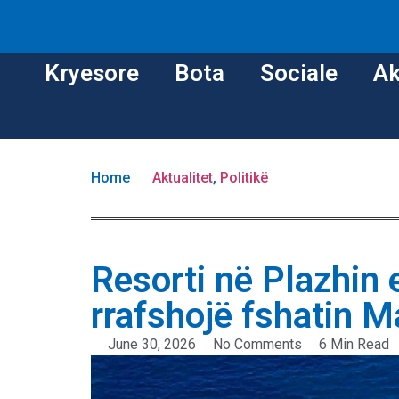
Kryesore
Bota
Sociale
Ak
Home
Aktualitet
,
Politikë
Resorti në Plazhin 
rrafshojë fshatin M
June 30, 2026
No Comments
6 Min Read