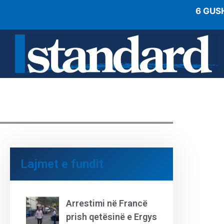
6 GUS
Lajmet e fundit
Arrestimi në Francë
prish qetësinë e Ergys