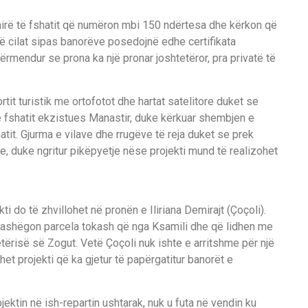
 mirë të fshatit që numëron mbi 150 ndërtesa dhe kërkon që
 të cilat sipas banorëve posedojnë edhe certifikata
përmendur se prona ka një pronar joshtetëror, pra privatë të
tit turistik me ortofotot dhe hartat satelitore duket se
të fshatit ekzistues Manastir, duke kërkuar shembjen e
it. Gjurma e vilave dhe rrugëve të reja duket se prek
, duke ngritur pikëpyetje nëse projekti mund të realizohet
kti do të zhvillohet në pronën e Iliriana Demirajt (Çoçoli).
 trashëgon parcela tokash që nga Ksamili dhe që lidhen me
tërisë së Zogut. Vetë Çoçoli nuk ishte e arritshme për një
et projekti që ka gjetur të papërgatitur banorët e
ektin në ish-repartin ushtarak, nuk u futa në vendin ku