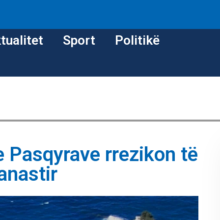
tualitet
Sport
Politikë
e Pasqyrave rrezikon të
anastir