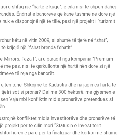
si u shfaq një “hartë e kuqe”, e cila nisi të shpërndahej
randës. Ëndrrat e banorëve që kanë tashmë në dorë një
nuk e disponojnë një të tillë, pasi një projekt i “turizmit
hur këtu në vitin 2009, si shumë të tjerë në fshat”,
 krijojë një “fshat brenda fshatit”.
he Mirrors, Faza I”, ai u paraqit nga kompania “Premium
 më pas, nisi të qarkullonte një hartë nën dorë si një
timeve të reja nga banorët.
rejtën tonë. Shkojmë te Kadastra dhe na japin ca harta të
 tjetri sot si pronar? Del me 300 hektarë, me gjysmën e
rsen Vaja mbi konfliktin midis pronarëve pretendues si
ën.
strojnë konfliktet midis investitorëve dhe pronarëve të
 projekt për të cilin mori “Statusin e Investitorit
dështoi herën e parë për ta finalizuar dhe kërkoi më shumë