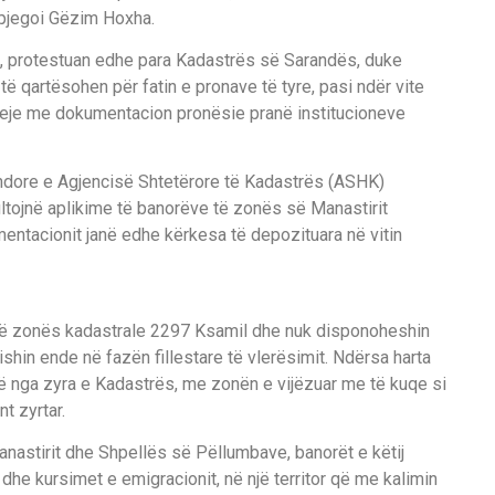
hpjegoi Gëzim Hoxha.
iti, protestuan edhe para Kadastrës së Sarandës, duke
të qartësohen për fatin e pronave të tyre, pasi ndër vite
sjeje me dokumentacion pronësie pranë institucioneve
Vendore e Agjencisë Shtetërore të Kadastrës (ASHK)
ultojnë aplikime të banorëve të zonës së Manastirit
mentacionit janë edhe kërkesa të depozituara në vitin
ranë zonës kadastrale 2297 Ksamil dhe nuk disponoheshin
 ishin ende në fazën fillestare të vlerësimit. Ndërsa harta
ë nga zyra e Kadastrës, me zonën e vijëzuar me të kuqe si
t zyrtar.
anastirit dhe Shpellës së Pëllumbave, banorët e këtij
r dhe kursimet e emigracionit, në një territor që me kalimin