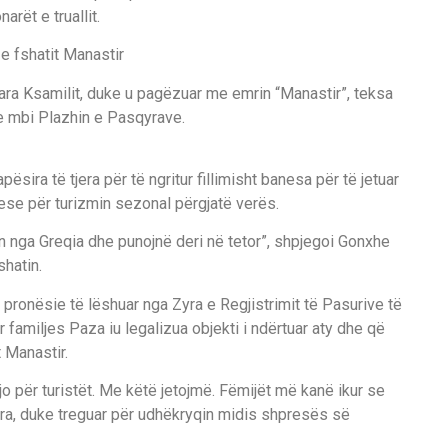
arët e truallit.
e fshatit Manastir
rpara Ksamilit, duke u pagëzuar me emrin “Manastir”, teksa
he mbi Plazhin e Pasqyrave.
sira të tjera për të ngritur fillimisht banesa për të jetuar
uese për turizmin sezonal përgjatë verës.
en nga Greqia dhe punojnë deri në tetor”, shpjegoi Gonxhe
shatin.
ë pronësie të lëshuar nga Zyra e Regjistrimit të Pasurive të
 familjes Paza iu legalizua objekti i ndërtuar aty dhe që
t Manastir.
 për turistët. Me këtë jetojmë. Fëmijët më kanë ikur se
ra, duke treguar për udhëkryqin midis shpresës së