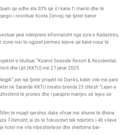
uam që edhe ata 30% që s’i kanë t’i marrin dhe të
pjegoi i revoltuar Kosta Zervoji, një tjetër banor.
nvestuar janë ndërprerë informalisht nga zyra e Kadastrës,
në zonë nisi të ngjizet përmes lejeve që kanë nisur të
ektin e titulluar, “Ksamil Seaside Resort & Residential,
itorit dhe Ujit (KKTU) më 27 janar 2025.
ategjik” për një tjetër projekt në Durrës, katër vite më parë
ektin në Sarandë KKTU miratoi brenda 23 ditësh “Lejen e
 zhvillimit të pronës dhe i paraprin marrjes së lejes së
fillim të muajit qershor, duke ofruar më shumë të dhëna
za. Fillimisht, ai do të fokusohet tek ndërtimi i 46 vilave
 një hotel me vila mbështetëse dhe shërbime bar-