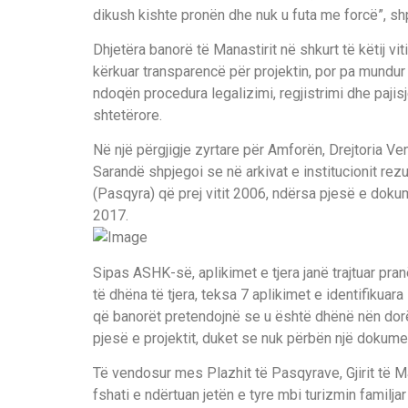
dikush kishte pronën dhe nuk u futa me forcë”, s
Dhjetëra banorë të Manastirit në shkurt të këtij v
kërkuar transparencë për projektin, por pa mundur 
ndoqën procedura legalizimi, regjistrimi dhe paji
shtetërore.
Në një përgjigje zyrtare për Amforën, Drejtoria 
Sarandë shpjegoi se në arkivat e institucionit rez
(Pasqyra) që prej vitit 2006, ndërsa pjesë e doku
2017.
Sipas ASHK-së, aplikimet e tjera janë trajtuar p
të dhëna të tjera, teksa 7 aplikimet e identifikuara
që banorët pretendojnë se u është dhënë nën dor
pjesë e projektit, duket se nuk përbën një dokumen
Të vendosur mes Plazhit të Pasqyrave, Gjirit të M
fshati e ndërtuan jetën e tyre mbi turizmin familja