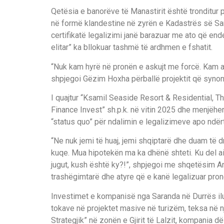
Qetësia e banorëve të Manastirit është tronditur pa
në formë klandestine në zyrën e Kadastrës së Sa
certifikatë legalizimi janë barazuar me ato që ende 
elitar” ka bllokuar tashmë të ardhmen e fshatit.
“Nuk kam hyrë në pronën e askujt me forcë. Kam ard
shpjegoi Gëzim Hoxha përballë projektit që synon të
I quajtur “Ksamil Seaside Resort & Residential, T
Finance Invest” sh.p.k. në vitin 2025 dhe menjëherë
“status quo” për ndalimin e legalizimeve apo ndër
“Ne nuk jemi të huaj, jemi shqiptarë dhe duam të d
kuqe. Mua hipotekën ma ka dhënë shteti. Ku del ai
jugut, kush është ky?!”, shpjegoi me shqetësim A
trashëgimtarë dhe atyre që e kanë legalizuar pron
Investimet e kompanisë nga Saranda në Durrës ilu
tokave në projektet masive në turizëm, teksa në një
Strategjik” në zonën e Gjirit të Lalzit, kompania 