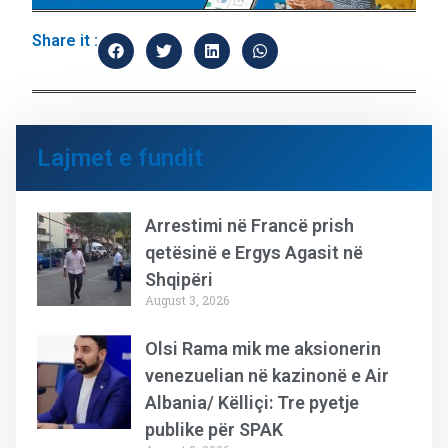
Share it :
Lajmet e fundit
Arrestimi në Francë prish
qetësinë e Ergys Agasit në
Shqipëri
August 3, 2026
Olsi Rama mik me aksionerin
venezuelian në kazinonë e Air
Albania/ Këlliçi: Tre pyetje
publike për SPAK