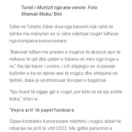
Tuneli i Murrizit nga ana veriore. Foto:
Xhemali Moku/ Birn
Edhe në fshatin Xibër disa nga banorët nuk ishin të
lumtur me mënyrën se si ishin ndërtuar rrugët lidhëse
nga kompania koncesionare.
“Ankesat lidhen me prerjen e rrugëve të aksesit apo të
rrëkeve të ujit dhe çarjen e tokave në mes nga rruga e
re,” tha një banor i zonës, i cili shpjegoi se si pasojë
kullotën e ka në njërën anë të rrugës dhe shtëpinë në
tjetrën, duke ja vështirësuar lëvizjen e bagëtisë.
“Kjo mund të ngjajë gjë e vogël, por këtu te ne kjo është
buka,” shtoi ai.
‘Vepra arti’ të papërfunduara
Sipas kontratës koncesioare ndërtimi i rrugës duhet të
mbarojë në prill të vitit 2022. Me gjithë përurimin e