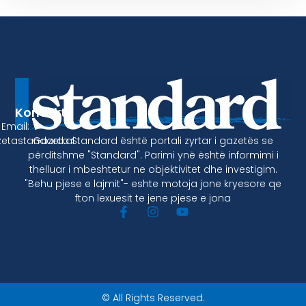
Kontakt
Email:
Gazeta Standard është portali zyrtar i gazetës se
etastandard.al
përditshme "Standard". Parimi ynë është informimi i
thelluar i mbeshtetur ne objektivitet dhe investigim.
"Behu pjese e lajmit"- eshte motoja jone kryesore qe
fton lexuesit te jene pjese e jona
© All Rights Reserved.