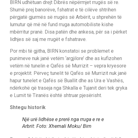
BIRN udhëtuan drejt Dibrës nëpërmjet rrugës së re.
Shumë prej banorëve, fshatrat e të cilëve shtrihen
përgjatë gjurmës së rrugës së Arbërit, u shprehën të
lumutur që më në fund rruga automobiliste kishe
mbërritur pranë. Disa patën dhe ankesa, për sa i përket
lidhjes së saj me rrugët e fshatrave.
Por mbi të gjitha, BIRN konstatoi se problemet e
punimeve nuk janë vetëm ‘argjilore’ dhe as kufizohen
vetëm në tunelin e Qafës së Murrizit – vepra kryesore
e projektit. Përveç tunelit të Qafës së Murrizit nuk janë
hapur tunelet e Qafës së Buallit dhe as Ura e Vashës,
ndërkohë që traseja nga Shkalla e Tujanit deri tek gryka
e Lumit të Tiranës është shtruar pjesërisht.
Shtegu historik
Një urë lidhëse e prerë nga rruga e re e
Arbrit: Foto: Xhemali Moku/ Birn