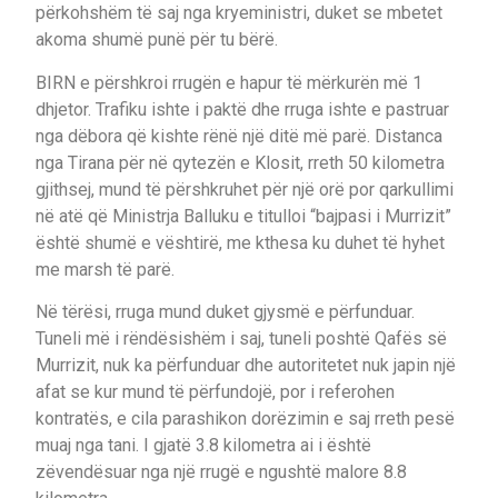
përkohshëm të saj nga kryeministri, duket se mbetet
akoma shumë punë për tu bërë.
BIRN e përshkroi rrugën e hapur të mërkurën më 1
dhjetor. Trafiku ishte i paktë dhe rruga ishte e pastruar
nga dëbora që kishte rënë një ditë më parë. Distanca
nga Tirana për në qytezën e Klosit, rreth 50 kilometra
gjithsej, mund të përshkruhet për një orë por qarkullimi
në atë që Ministrja Balluku e titulloi “bajpasi i Murrizit”
është shumë e vështirë, me kthesa ku duhet të hyhet
me marsh të parë.
Në tërësi, rruga mund duket gjysmë e përfunduar.
Tuneli më i rëndësishëm i saj, tuneli poshtë Qafës së
Murrizit, nuk ka përfunduar dhe autoritetet nuk japin një
afat se kur mund të përfundojë, por i referohen
kontratës, e cila parashikon dorëzimin e saj rreth pesë
muaj nga tani. I gjatë 3.8 kilometra ai i është
zëvendësuar nga një rrugë e ngushtë malore 8.8