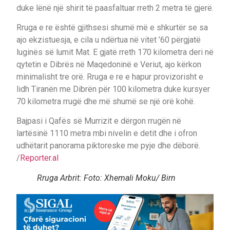
duke lënë një shirit të paasfaltuar rreth 2 metra të gjerë.
Rruga e re është gjithsesi shumë më e shkurtër se sa
ajo ekzistuesja, e cila u ndërtua në vitet ’60 përgjatë
luginës së lumit Mat. E gjatë rreth 170 kilometra deri në
qytetin e Dibrës në Maqedoninë e Veriut, ajo kërkon
minimalisht tre orë. Rruga e re e hapur provizorisht e
lidh Tiranën me Dibrën për 100 kilometra duke kursyer
70 kilometra rrugë dhe më shumë se një orë kohë.
Bajpasi i Qafës së Murrizit e dërgon rrugën në
lartësinë 1110 metra mbi nivelin e detit dhe i ofron
udhëtarit panorama piktoreske me pyje dhe dëborë.
/
Reporter.al
Rruga Arbrit: Foto: Xhemali Moku/ Birn