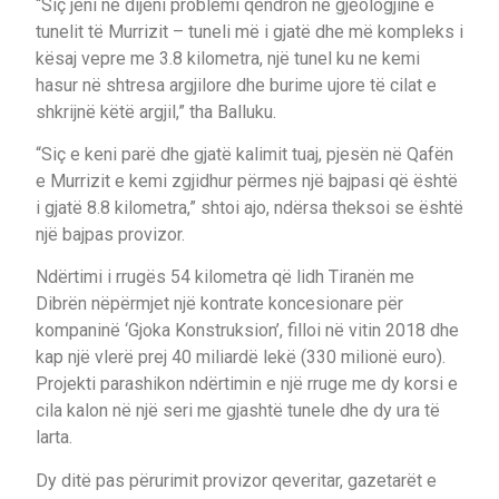
“Siç jeni në dijeni problemi qëndron në gjeologjinë e
tunelit të Murrizit – tuneli më i gjatë dhe më kompleks i
kësaj vepre me 3.8 kilometra, një tunel ku ne kemi
hasur në shtresa argjilore dhe burime ujore të cilat e
shkrijnë këtë argjil,” tha Balluku.
“Siç e keni parë dhe gjatë kalimit tuaj, pjesën në Qafën
e Murrizit e kemi zgjidhur përmes një bajpasi që është
i gjatë 8.8 kilometra,” shtoi ajo, ndërsa theksoi se është
një bajpas provizor.
Ndërtimi i rrugës 54 kilometra që lidh Tiranën me
Dibrën nëpërmjet një kontrate koncesionare për
kompaninë ‘Gjoka Konstruksion’, filloi në vitin 2018 dhe
kap një vlerë prej 40 miliardë lekë (330 milionë euro).
Projekti parashikon ndërtimin e një rruge me dy korsi e
cila kalon në një seri me gjashtë tunele dhe dy ura të
larta.
Dy ditë pas përurimit provizor qeveritar, gazetarët e