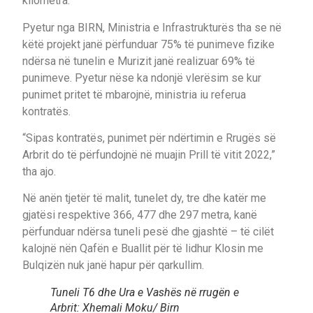
kilometra.
Pyetur nga BIRN, Ministria e Infrastrukturës tha se në
këtë projekt janë përfunduar 75% të punimeve fizike
ndërsa në tunelin e Murizit janë realizuar 69% të
punimeve. Pyetur nëse ka ndonjë vlerësim se kur
punimet pritet të mbarojnë, ministria iu referua
kontratës.
“Sipas kontratës, punimet për ndërtimin e Rrugës së
Arbrit do të përfundojnë në muajin Prill të vitit 2022,”
tha ajo.
Në anën tjetër të malit, tunelet dy, tre dhe katër me
gjatësi respektive 366, 477 dhe 297 metra, kanë
përfunduar ndërsa tuneli pesë dhe gjashtë – të cilët
kalojnë nën Qafën e Buallit për të lidhur Klosin me
Bulqizën nuk janë hapur për qarkullim.
Tuneli T6 dhe Ura e Vashës në rrugën e
Arbrit: Xhemali Moku/ Birn