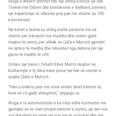
Rruga e Arbërit shtrihet mbi një shteg historik që lidh
Tiranën me Dibrën dhe brendësinë e Ballkanit, përmes
një trajektoreje të shkurtër prej pak më shumë se 100
kilometrash.
Në kohët e lashta ky shteg është përdorur më së
shumti për transport me mushka dhe vetëm gjatë
muajve të verës, për shkak se Qafa e Murrizit gjendet
në lartësi të mëdha dhe mbulohet nga dëbora për një
pjesë të madhe të vitit.
Dritani, një banor i fshatit Xibër Murriz rikujton se
kushërinjtë e tij dikur kanë pasur një han në vendin e
quajtur Qafë e Murrizit.
“Hani u braktis pasi më vonë vetëm delet kalonin dy
herë në vit gjatë shtegtimit,” shpjegoi ai.
Rruga e re automobiliste e ka rritur edhe kontrastin me
gjendjen në të cilën jetojnë banorët e zonës, që deri më
sot dukshëm ka qenë një nga më të izoluarat dhe më