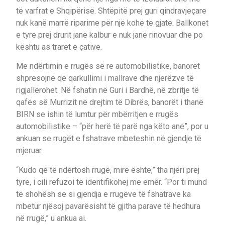
të varfrat e Shqipërisë. Shtëpitë prej guri qindravjeçare
nuk kanë marrë riparime për një kohë të gjatë. Ballkonet
e tyre prej drurit janë kalbur e nuk janë rinovuar dhe po
kështu as trarët e çative.
Me ndërtimin e rrugës së re automobilistike, banorët
shpresojnë që qarkullimi i mallrave dhe njerëzve të
rigjallërohet. Në fshatin në Guri i Bardhë, në zbritje të
qafës së Murrizit në drejtim të Dibrës, banorët i thanë
BIRN se ishin të lumtur për mbërritjen e rrugës
automobilistike – “për herë të parë nga këto anë”, por u
ankuan se rrugët e fshatrave mbeteshin në gjendje të
mjeruar.
“Kudo që të ndërtosh rrugë, mirë është,” tha njëri prej
tyre, i cili refuzoi të identifikohej me emër. “Por ti mund
të shohësh se si gjendja e rrugëve të fshatrave ka
mbetur njësoj pavarësisht të gjitha parave të hedhura
në rrugë,” u ankua ai.