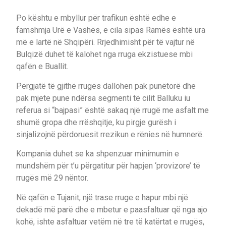
Po kështu e mbyllur për trafikun është edhe e
famshmja Urë e Vashës, e cila sipas Ramës është ura
më e lartë në Shqipëri. Rrjedhimisht për të vajtur në
Bulqizë duhet të kalohet nga rruga ekzistuese mbi
qafën e Buallit.
Përgjatë të gjithë rrugës dallohen pak punëtorë dhe
pak mjete pune ndërsa segmenti të cilit Balluku iu
referua si “bajpasi” është sakaq një rrugë me asfalt me
shumë gropa dhe rrëshqitje, ku pirgje gurësh i
sinjalizojnë përdoruesit rrezikun e rënies në humnerë.
Kompania duhet se ka shpenzuar minimumin e
mundshëm për t’u përgatitur për hapjen ‘provizore’ të
rrugës më 29 nëntor.
Në qafën e Tujanit, një trase rruge e hapur mbi një
dekadë më parë dhe e mbetur e paasfaltuar që nga ajo
kohë, ishte asfaltuar vetëm në tre të katërtat e rrugës,