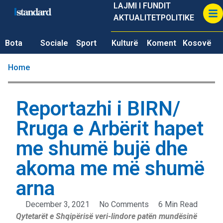
LAJMI I FUNDIT
AKTUALITET
POLITIKE
Bota
Sociale
Sport
Kulturë
Koment
Kosovë
Home
Reportazhi i BIRN/
Rruga e Arbërit hapet
me shumë bujë dhe
akoma me më shumë
arna
December 3, 2021
No Comments
6 Min Read
Qytetarët e Shqipërisë veri-lindore patën mundësinë