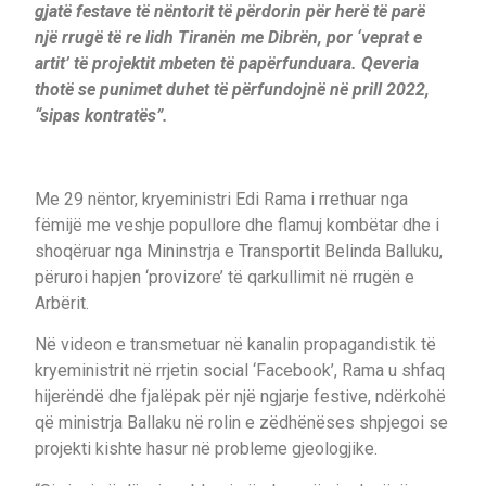
gjatë festave të nëntorit të përdorin për herë të parë
një rrugë të re lidh Tiranën me Dibrën, por ‘veprat e
artit’ të projektit mbeten të papërfunduara. Qeveria
thotë se punimet duhet të përfundojnë në prill 2022,
“sipas kontratës”.
Me 29 nëntor, kryeministri Edi Rama i rrethuar nga
fëmijë me veshje popullore dhe flamuj kombëtar dhe i
shoqëruar nga Mininstrja e Transportit Belinda Balluku,
përuroi hapjen ‘provizore’ të qarkullimit në rrugën e
Arbërit.
Në videon e transmetuar në kanalin propagandistik të
kryeministrit në rrjetin social ‘Facebook’, Rama u shfaq
hijerëndë dhe fjalëpak për një ngjarje festive, ndërkohë
që ministrja Ballaku në rolin e zëdhënëses shpjegoi se
projekti kishte hasur në probleme gjeologjike.