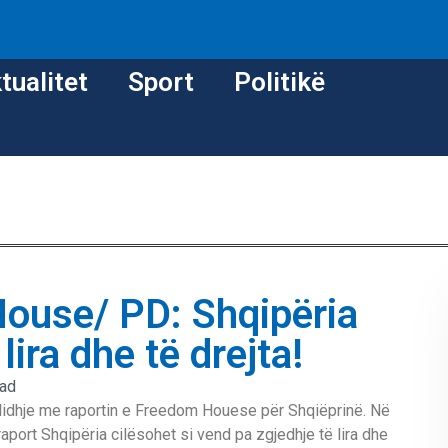
tualitet
Sport
Politikë
House/ PD: Shqipëria
lira dhe të drejta!
ead
 lidhje me raportin e Freedom Houese për Shqiëprinë. Në
raport Shqipëria cilësohet si vend pa zgjedhje të lira dhe