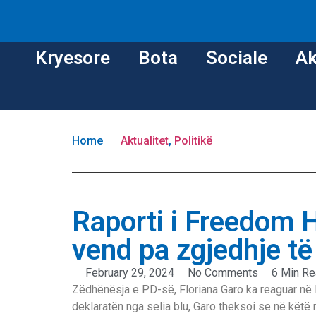
Kryesore
Bota
Sociale
Ak
Home
Aktualitet
,
Politikë
Raporti i Freedom 
vend pa zgjedhje të 
February 29, 2024
No Comments
6 Min R
Zëdhënësja e PD-së, Floriana Garo ka reaguar në
deklaratën nga selia blu, Garo theksoi se në këtë 