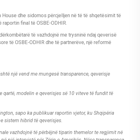
 House dhe sidomos përcjelljen në të të shqetësimit të
ë raportin final të OSBE-ODHIR.
 ndërkombëtarë të vazhdojnë me trysninë ndaj qeverisë
rësore të OSBE-ODHIR dhe të partnerëve, një reformë
është një vend me mungesë transparence, qeverisje
e qartë, modelin e qeverisjes së 10 viteve të fundit të
ton, sapo ka publikuar raportin vjetor, ku Shqipëria
e sistem hibrid të qeverisjes.
le vazhdojnë të përbëjnë tiparin themelor te regjimit në
, në një intervistë për Zërin e Amerikës. Nëse transparenca