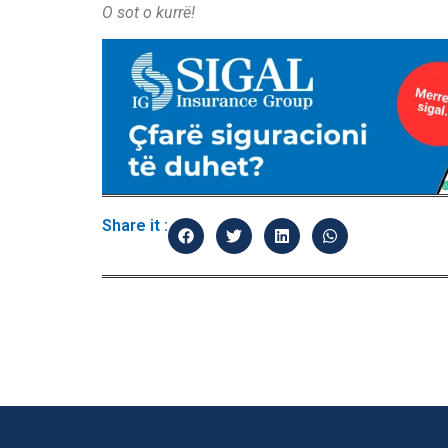
O sot o kurrë!
Share it :