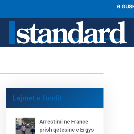
6 GUS
Lajmet e fundit
Arrestimi në Francë
prish qetësinë e Ergys