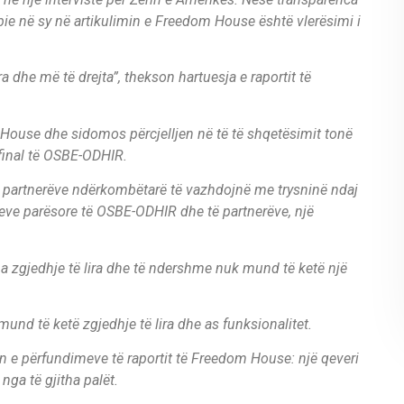
 bie në sy në artikulimin e Freedom House është vlerësimi i
a dhe më të drejta”, thekson hartuesja e raportit të
 House dhe sidomos përcjelljen në të të shqetësimit tonë
 final të OSBE-ODHIR.
he partnerëve ndërkombëtarë të vazhdojnë me trysninë ndaj
imeve parësore të OSBE-ODHIR dhe të partnerëve, një
pa zgjedhje të lira dhe të ndershme nuk mund të ketë një
nd të ketë zgjedhje të lira dhe as funksionalitet.
n e përfundimeve të raportit të Freedom House: një qeveri
nga të gjitha palët.