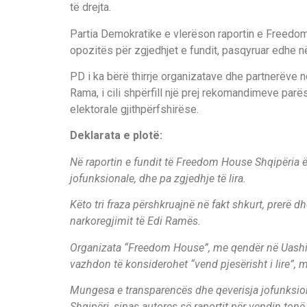
të drejta.
Partia Demokratike e vlerëson raportin e Freedom
opozitës për zgjedhjet e fundit, pasqyruar edhe n
PD i ka bërë thirrje organizatave dhe partnerëve
Rama, i cili shpërfill një prej rekomandimeve pa
elektorale gjithpërfshirëse.
Deklarata e plotë:
Në raportin e fundit të Freedom House Shqipëria 
jofunksionale, dhe pa zgjedhje të lira.
Këto tri fraza përshkruajnë në fakt shkurt, prerë dh
narkoregjimit të Edi Ramës.
Organizata “Freedom House”, me qendër në Uashing
vazhdon të konsiderohet “vend pjesërisht i lire”, m
Mungesa e transparencës dhe qeverisja jofunksiona
Shqipëri, sipas autores së raportit për vendin tonë