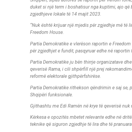
duket si një term i boshatisur nga kuptimi, ajo që
zgjedhjeve lokale të 14 majit 2023.
“Nuk është krijuar një mjedis për zgjedhje më të lir
Freedom House.
Partia Demokratike e vlerëson raportin e Freedom
për zgjedhjet e fundit, pasqyruar edhe në raportin
Partia Demokratike ju bën thirrje organizatave d
qeverisë Rama, i cili shpërfill një prej rekomand
reformë elektorale gjithpërfshirëse.
Partia Demokratike rithekson qëndrimin e saj se, 
Shqipëri funksionale.
Gjithashtu me Edi Ramën në krye të qeverisë nuk mu
Kërkesa e opozitës mbetet relevante edhe në dritë
teknike që siguron zgjedhje të lira dhe të pranuara 