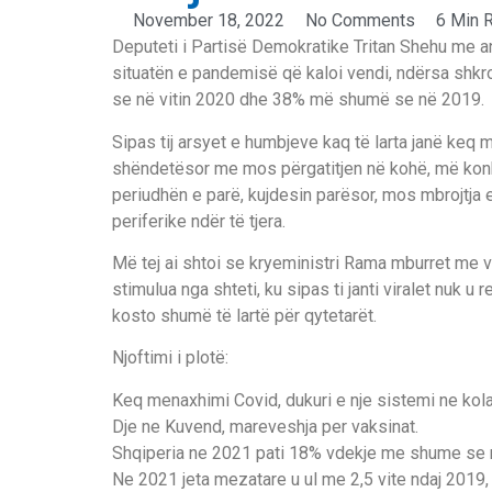
November 18, 2022
No Comments
6 Min 
Deputeti i Partisë Demokratike Tritan Shehu me a
situatën e pandemisë që kaloi vendi, ndërsa shkr
se në vitin 2020 dhe 38% më shumë se në 2019.
Sipas tij arsyet e humbjeve kaq të larta janë keq
shëndetësor me mos përgatitjen në kohë, më konkr
periudhën e parë, kujdesin parësor, mos mbrojtja 
periferike ndër të tjera.
Më tej ai shtoi se kryeministri Rama mburret me 
stimulua nga shteti, ku sipas ti janti viralet nuk u
kosto shumë të lartë për qytetarët.
Njoftimi i plotë:
Keq menaxhimi Covid, dukuri e nje sistemi ne kol
Dje ne Kuvend, mareveshja per vaksinat.
Shqiperia ne 2021 pati 18% vdekje me shume se
Ne 2021 jeta mezatare u ul me 2,5 vite ndaj 2019,