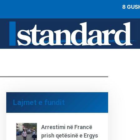
8 GUS
Lajmet e fundit
Arrestimi në Francë
prish qetësinë e Ergys