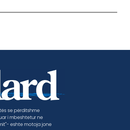
etës se përditshme
luar i mbeshtetur ne
jmit"- eshte motoja jone