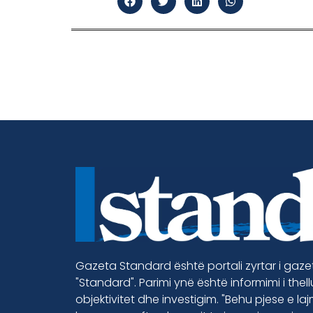
Gazeta Standard është portali zyrtar i gaz
"Standard". Parimi ynë është informimi i thel
objektivitet dhe investigim. "Behu pjese e la