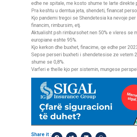
edhe ne spitale, me kosto shume te larte direkte p
Pra keshtu u demtua jeta, shendeti, financat perso
Kjo pandemi tregoi se Shendetesia ka nevoje per
financim, rimbursim, etj.
Aktualisht psh rimbursohet nen 50% e vleres se 
europiane eshte 95%.
Kjo kerkon dhe buxhet, finacime, qe edhe per 2023
Sepse perseri buxheti i shendetesise ze vetem 2,
shume se 0,8%.
Varferi e thelle kjo per sistemin, mungese perspe
Share it :