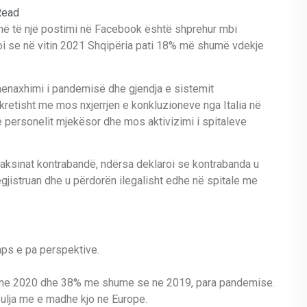
Read
në të një postimi në Facebook është shprehur mbi
oi se në vitin 2021 Shqipëria pati 18% më shumë vdekje
 menaxhimi i pandemisë dhe gjendja e sistemit
etisht me mos nxjerrjen e konkluzioneve nga Italia në
e personelit mjekësor dhe mos aktivizimi i spitaleve
vaksinat kontrabandë, ndërsa deklaroi se kontrabanda u
 regjistruan dhe u përdorën ilegalisht edhe në spitale me
aps e pa perspektive.
 ne 2020 dhe 38% me shume se ne 2019, para pandemise.
 ulja me e madhe kjo ne Europe.