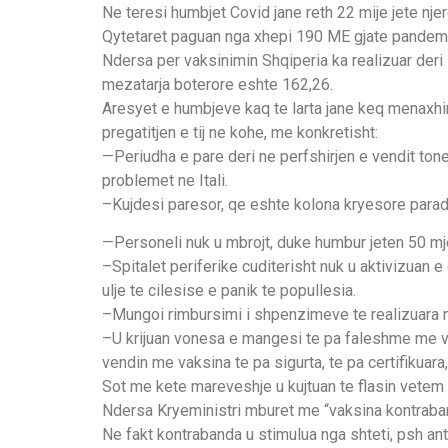
Ne teresi humbjet Covid jane reth 22 mije jete nje
Qytetaret paguan nga xhepi 190 ME gjate pandemis
Ndersa per vaksinimin Shqiperia ka realizuar deri
mezatarja boterore eshte 162,26.
Aresyet e humbjeve kaq te larta jane keq menaxh
pregatitjen e tij ne kohe, me konkretisht:
—Periudha e pare deri ne perfshirjen e vendit ton
problemet ne Itali.
–Kujdesi paresor, qe eshte kolona kryesore parad
—Personeli nuk u mbrojt, duke humbur jeten 50 mj
–Spitalet periferike cuditerisht nuk u aktivizuan e
ulje te cilesise e panik te popullesia.
–Mungoi rimbursimi i shpenzimeve te realizuara n
–U krijuan vonesa e mangesi te pa faleshme me va
vendin me vaksina te pa sigurta, te pa certifikuara,
Sot me kete mareveshje u kujtuan te flasin vetem 
Ndersa Kryeministri mburet me “vaksina kontraban
Ne fakt kontrabanda u stimulua nga shteti, psh anti