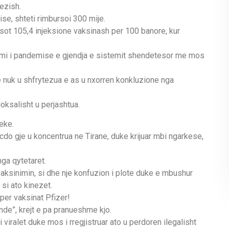
rezish.
e, shteti rimbursoi 300 mije.
 sot 105,4 injeksione vaksinash per 100 banore, kur
imi i pandemise e gjendja e sistemit shendetesor me mos
e nuk u shfrytezua e as u nxorren konkluzione nga
oksalisht u perjashtua.
eke.
 cdo gje u koncentrua ne Tirane, duke krijuar mbi ngarkese,
ga qytetaret.
ksinimin, si dhe nje konfuzion i plote duke e mbushur
 si ato kinezet.
per vaksinat Pfizer!
de”, krejt e pa pranueshme kjo.
 viralet duke mos i rregjistruar ato u perdoren ilegalisht