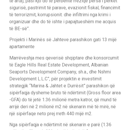
të arta), pasi kjo do të përbënte rreziqe përsa i përket
sigurisë, pastrimit të parave, evazionit fiskal, financimit
të terrorizmit, korrupsionit. dhe infiltrimi nga krimi i
organizuar dhe do të ishte i papajtueshëm me acquis
të BE-së”.
Projekti i Marinës së Jahteve parashikon gati 13 mijë
apartamente
Marrëveshja mes qeverisë shqiptare dhe konsorcumit
të Eagle Hills Real Estate Development, Albanian
Seaports Development Company, sh.a., dhe Nshmi
Development L.L.C”, për projektin e investimit
strategjik “Marina & Jahtet e Durrësit” parashikon që
sipërfaqja dysheme bruto të ndërtimit (Gross floor area
-GFA) do të jetë 1.36 milionë metra katror, që mund të
arrijë deri në 2 milionë m2 në skenarin më të mirë, në
një sipërfaqe neto prej rreth 440 mijë m2.
Nga sipërfaqja e ndërtimit në skenarin e parë (1.36