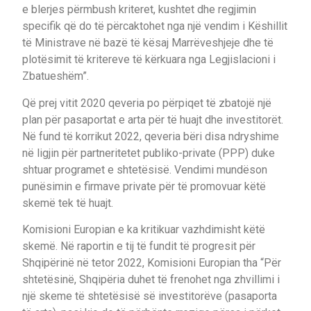
e blerjes përmbush kriteret, kushtet dhe regjimin
specifik që do të përcaktohet nga një vendim i Këshillit
të Ministrave në bazë të kësaj Marrëveshjeje dhe të
plotësimit të kritereve të kërkuara nga Legjislacioni i
Zbatueshëm”.
Që prej vitit 2020 qeveria po përpiqet të zbatojë një
plan për pasaportat e arta për të huajt dhe investitorët.
Në fund të korrikut 2022, qeveria bëri disa ndryshime
në ligjin për partneritetet publiko-private (PPP) duke
shtuar programet e shtetësisë. Vendimi mundëson
punësimin e firmave private për të promovuar këtë
skemë tek të huajt.
Komisioni Europian e ka kritikuar vazhdimisht këtë
skemë. Në raportin e tij të fundit të progresit për
Shqipërinë në tetor 2022, Komisioni Europian tha “Për
shtetësinë, Shqipëria duhet të frenohet nga zhvillimi i
një skeme të shtetësisë së investitorëve (pasaporta