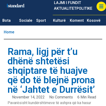
LAJMI I FUNDIT
AKTUALITET
POLITIKE
Bota
Sociale
Sport
Kulturë
Koment
Kosovë
Home
Rama, ligj për t’u
dhënë shtetësi
shqiptare të huajve
që do të blejnë prona
në ‘Jahtet e Durrësit’
November 14, 2022
No Comments
6 Min Read
Pavarësisht kundërshtimeve të ashpra që ka hasur