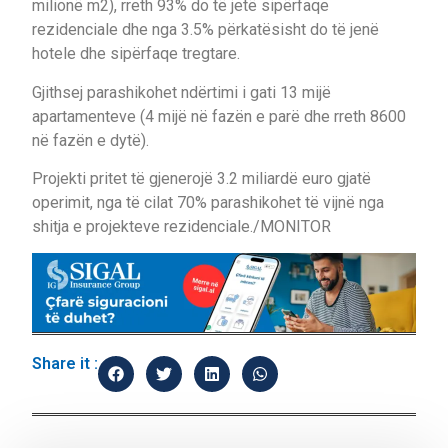
milionë m2), rreth 93% do të jetë sipërfaqe
rezidenciale dhe nga 3.5% përkatësisht do të jenë
hotele dhe sipërfaqe tregtare.
Gjithsej parashikohet ndërtimi i gati 13 mijë
apartamenteve (4 mijë në fazën e parë dhe rreth 8600
në fazën e dytë).
Projekti pritet të gjenerojë 3.2 miliardë euro gjatë
operimit, nga të cilat 70% parashikohet të vijnë nga
shitja e projekteve rezidenciale./MONITOR
Share it :