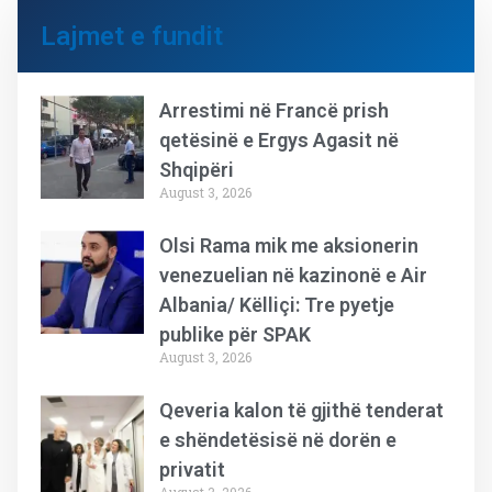
Lajmet e fundit
Arrestimi në Francë prish
qetësinë e Ergys Agasit në
Shqipëri
August 3, 2026
Olsi Rama mik me aksionerin
venezuelian në kazinonë e Air
Albania/ Këlliçi: Tre pyetje
publike për SPAK
August 3, 2026
Qeveria kalon të gjithë tenderat
e shëndetësisë në dorën e
privatit