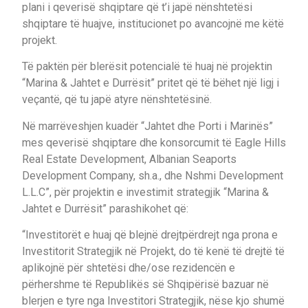
plani i qeverisë shqiptare që t’i japë nënshtetësi
shqiptare të huajve, institucionet po avancojnë me këtë
projekt.
Të paktën për blerësit potencialë të huaj në projektin
“Marina & Jahtet e Durrësit” pritet që të bëhet një ligj i
veçantë, që tu japë atyre nënshtetësinë.
Në marrëveshjen kuadër “Jahtet dhe Porti i Marinës”
mes qeverisë shqiptare dhe konsorcumit të Eagle Hills
Real Estate Development, Albanian Seaports
Development Company, sh.a., dhe Nshmi Development
L.L.C”, për projektin e investimit strategjik “Marina &
Jahtet e Durrësit” parashikohet që:
“Investitorët e huaj që blejnë drejtpërdrejt nga prona e
Investitorit Strategjik në Projekt, do të kenë të drejtë të
aplikojnë për shtetësi dhe/ose rezidencën e
përhershme të Republikës së Shqipërisë bazuar në
blerjen e tyre nga Investitori Strategjik, nëse kjo shumë