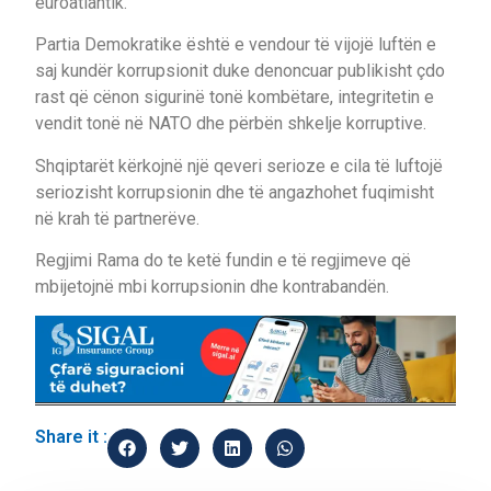
euroatlantik.
Partia Demokratike është e vendour të vijojë luftën e
saj kundër korrupsionit duke denoncuar publikisht çdo
rast që cënon sigurinë tonë kombëtare, integritetin e
vendit tonë në NATO dhe përbën shkelje korruptive.
Shqiptarët kërkojnë një qeveri serioze e cila të luftojë
seriozisht korrupsionin dhe të angazhohet fuqimisht
në krah të partnerëve.
Regjimi Rama do te ketë fundin e të regjimeve që
mbijetojnë mbi korrupsionin dhe kontrabandën.
Share it :