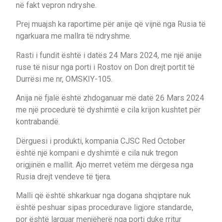
në fakt vepron ndryshe.
Prej muajsh ka raportime për anije që vijnë nga Rusia të
ngarkuara me mallra të ndryshme.
Rasti i fundit është i datës 24 Mars 2024, me një anije
ruse të nisur nga porti i Rostov on Don drejt portit të
Durrësi me nr, OMSKIY-105.
Anija në fjalë është zhdoganuar më datë 26 Mars 2024
me një procedurë të dyshimtë e cila krijon kushtet për
kontrabandë.
Dërguesi i produkti, kompania CJSC Red October
është një kompani e dyshimtë e cila nuk tregon
origjinën e mallit. Ajo merret vetëm me dërgesa nga
Rusia drejt vendeve të tjera.
Malli që është shkarkuar nga dogana shqiptare nuk
është peshuar sipas procedurave ligjore standarde,
por është larguar menjëherë nga porti duke rritur