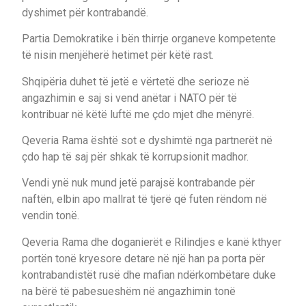
dyshimet për kontrabandë.
Partia Demokratike i bën thirrje organeve kompetente
të nisin menjëherë hetimet për këtë rast.
Shqipëria duhet të jetë e vërtetë dhe serioze në
angazhimin e saj si vend anëtar i NATO për të
kontribuar në këtë luftë me çdo mjet dhe mënyrë.
Qeveria Rama është sot e dyshimtë nga partnerët në
çdo hap të saj për shkak të korrupsionit madhor.
Vendi ynë nuk mund jetë parajsë kontrabande për
naftën, elbin apo mallrat të tjerë që futen rëndom në
vendin tonë.
Qeveria Rama dhe doganierët e Rilindjes e kanë kthyer
portën tonë kryesore detare në një han pa porta për
kontrabandistët rusë dhe mafian ndërkombëtare duke
na bërë të pabesueshëm në angazhimin tonë