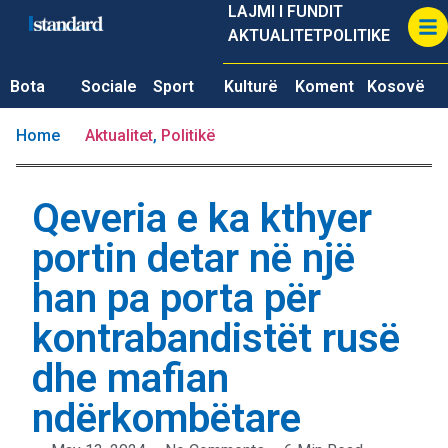
LAJMI I FUNDIT
AKTUALITET
POLITIKE
Bota
Sociale
Sport
Kulturë
Koment
Kosovë
Home
Aktualitet
,
Politikë
Qeveria e ka kthyer
portin detar në një
han pa porta për
kontrabandistët rusë
dhe mafian
ndërkombëtare