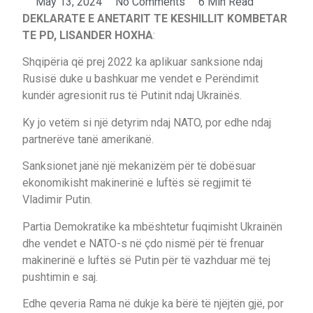
May 13, 2024
No Comments
6 Min Read
DEKLARATE E ANETARIT TE KESHILLIT KOMBETAR
TE PD, LISANDER HOXHA
:
Shqipëria që prej 2022 ka aplikuar sanksione ndaj
Rusisë duke u bashkuar me vendet e Perëndimit
kundër agresionit rus të Putinit ndaj Ukrainës.
Ky jo vetëm si një detyrim ndaj NATO, por edhe ndaj
partnerëve tanë amerikanë.
Sanksionet janë një mekanizëm për të dobësuar
ekonomikisht makinerinë e luftës së regjimit të
Vladimir Putin.
Partia Demokratike ka mbështetur fuqimisht Ukrainën
dhe vendet e NATO-s në çdo nismë për të frenuar
makinerinë e luftës së Putin për të vazhduar më tej
pushtimin e saj.
Edhe qeveria Rama në dukje ka bërë të njëjtën gjë, por