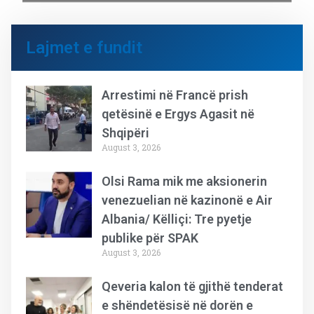
Lajmet e fundit
Arrestimi në Francë prish
qetësinë e Ergys Agasit në
Shqipëri
August 3, 2026
Olsi Rama mik me aksionerin
venezuelian në kazinonë e Air
Albania/ Këlliçi: Tre pyetje
publike për SPAK
August 3, 2026
Qeveria kalon të gjithë tenderat
e shëndetësisë në dorën e