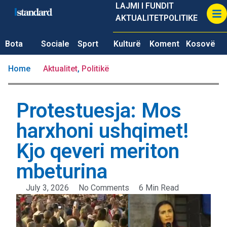
LAJMI I FUNDIT
AKTUALITET
POLITIKE
Bota
Sociale
Sport
Kulturë
Koment
Kosovë
Home
Aktualitet
,
Politikë
Protestuesja: Mos
harxhoni ushqimet!
Kjo qeveri meriton
mbeturina
July 3, 2026
No Comments
6 Min Read