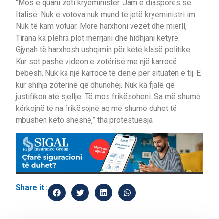
“Mos e quani zoti kryeministër. Jam e diasporës së
Italisë. Nuk e votova nuk mund të jetë kryeministri im.
Nuk të kam votuar. More harxhoni vezët dhe mierll,
Tirana ka plehra plot merrjani dhe hidhjani këtyre.
Gjynah të harxhosh ushqimin për këtë klasë politike.
Kur sot pashë videon e zotërisë me një karrocë
bebesh. Nuk ka një karrocë të denjë për situatën e tij. E
kur shihja zotërinë që dhunohej. Nuk ka fjalë që
justifikon atë sjellje. Të mos frikësoheni. Sa më shumë
kërkojnë të na frikësojnë aq më shumë duhet të
mbushen këto sheshe,” tha protestuesja.
Share it :