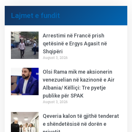
Lajmet e fundit
Arrestimi në Francë prish
qetësinë e Ergys Agasit në
Shqipëri
August 3, 2026
Olsi Rama mik me aksionerin
venezuelian në kazinonë e Air
Albania/ Këlliçi: Tre pyetje
publike për SPAK
August 3, 2026
Qeveria kalon të gjithë tenderat
e shëndetësisë në dorën e
privatit