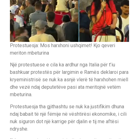
Protestuesja: Mos harxhoni ushqimet! Kjo qeveri
meriton mbeturina
Një protestuese e cila ka ardhur nga Italia për t’iu
bashkuar protestës për largimin e Ramës deklaroi para
kryeministrisë se nuk ka asnjë vlerë të harxhohen miell
dhe vezë ndaj deputetëve pasi ata meritojnë vetëm
mbeturina.
Protestuesja tha gjithashtu se nuk ka justifikim dhuna
ndaj babait të një fëmije në vështirësi ekonomike, i cili
nuk siguron dot një karrige për djalin e tij me aftësi
ndryshe.