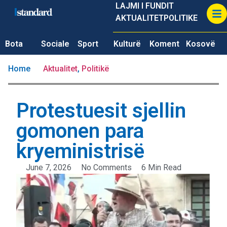
LAJMI I FUNDIT
AKTUALITET
POLITIKE
Bota
Sociale
Sport
Kulturë
Koment
Kosovë
Home
Aktualitet
,
Politikë
Protestuesit sjellin
gomonen para
kryeministrisë
June 7, 2026
No Comments
6 Min Read