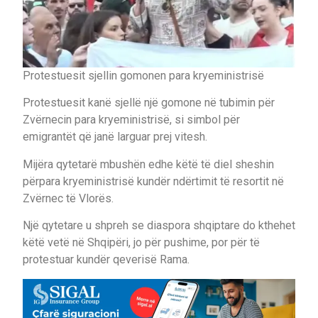
Protestuesit sjellin gomonen para kryeministrisë
Protestuesit kanë sjellë një gomone në tubimin për
Zvërnecin para kryeministrisë, si simbol për
emigrantët që janë larguar prej vitesh.
Mijëra qytetarë mbushën edhe këtë të diel sheshin
përpara kryeministrisë kundër ndërtimit të resortit në
Zvërnec të Vlorës.
Një qytetare u shpreh se diaspora shqiptare do kthehet
këtë vetë në Shqipëri, jo për pushime, por për të
protestuar kundër qeverisë Rama.