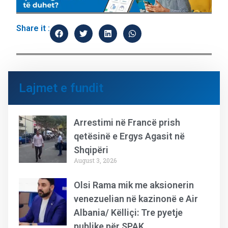
Share it :
Lajmet e fundit
Arrestimi në Francë prish
qetësinë e Ergys Agasit në
Shqipëri
August 3, 2026
Olsi Rama mik me aksionerin
venezuelian në kazinonë e Air
Albania/ Këlliçi: Tre pyetje
publike për SPAK