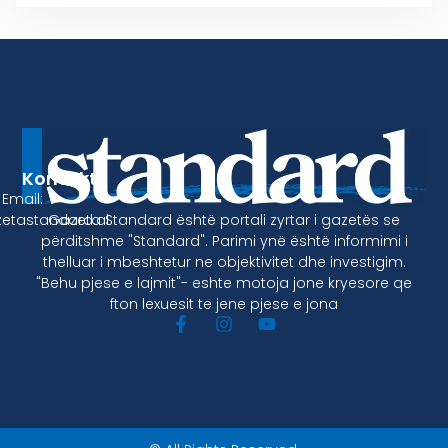
Kontakt
Email:
Gazeta Standard është portali zyrtar i gazetës se
etastandard.al
përditshme "Standard". Parimi ynë është informimi i
thelluar i mbeshtetur ne objektivitet dhe investigim.
"Behu pjese e lajmit"- eshte motoja jone kryesore qe
fton lexuesit te jene pjese e jona