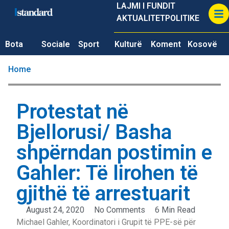
LAJMI I FUNDIT
AKTUALITET
POLITIKE
Bota
Sociale
Sport
Kulturë
Koment
Kosovë
Home
Protestat në
Bjellorusi/ Basha
shpërndan postimin e
Gahler: Të lirohen të
gjithë të arrestuarit
August 24, 2020
No Comments
6 Min Read
Michael Gahler, Koordinatori i Grupit të PPE-së për