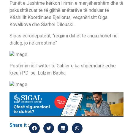
Punët e Jashtme kërkon lirimin e menjëhershëm dhe të
pakushtëzuar të të gjithë anëtarëve të ndaluar të
Këshillit Koordinues Bjellorus, veçanërisht Olga
Kovalkova dhe Siarhei Dileuski.
Sipas eurodeputetit, “regjimi duhet të angazhohet në
dialog, jo në arrestime”
Postimin në Twitter të Gahler e ka shpërndarë edhe
kreu i PD-së, Lulzim Basha.
Share it :