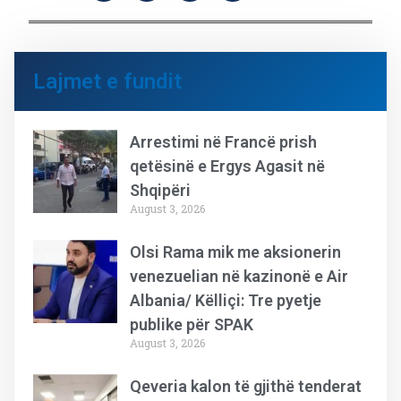
Lajmet e fundit
Arrestimi në Francë prish
qetësinë e Ergys Agasit në
Shqipëri
August 3, 2026
Olsi Rama mik me aksionerin
venezuelian në kazinonë e Air
Albania/ Këlliçi: Tre pyetje
publike për SPAK
August 3, 2026
Qeveria kalon të gjithë tenderat