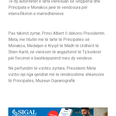
Të dy autoritetet e larta vlerësuan se Shqipëria dhe
Principata e Monakos janë të vendosura për
intensifikimin e marrëdhënieve.
Pas takimit zyrtar, Princi Albert II dekoroi Presidentin
Meta, me titullin më të lartë të Principatës së
Monakos, Medaljen e Kryqit të Madh të Urdhërit të
Shën-Karlit, në vlerësim të angazhimit të Tij konkret
për forcimin e bashkëpunimit mes dy vendeve.
Në përfundim të vizitës zyrtare, Presidenti Meta
vizitoi një nga qendrat më të rëndësishme shkencore
të Principatës, Muzeun Oqeanografik.