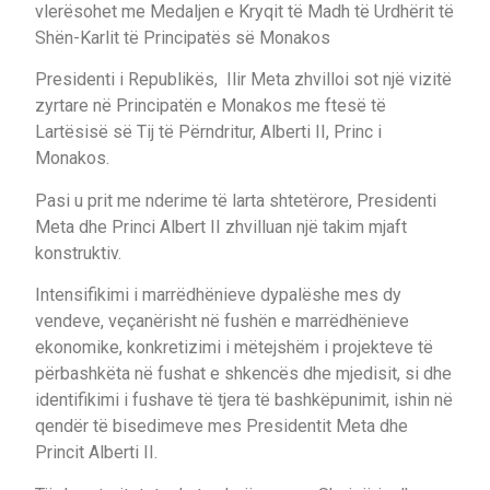
vlerësohet me Medaljen e Kryqit të Madh të Urdhërit të
Shën-Karlit të Principatës së Monakos
Presidenti i Republikës, Ilir Meta zhvilloi sot një vizitë
zyrtare në Principatën e Monakos me ftesë të
Lartësisë së Tij të Përndritur, Alberti II, Princ i
Monakos.
Pasi u prit me nderime të larta shtetërore, Presidenti
Meta dhe Princi Albert II zhvilluan një takim mjaft
konstruktiv.
Intensifikimi i marrëdhënieve dypalëshe mes dy
vendeve, veçanërisht në fushën e marrëdhënieve
ekonomike, konkretizimi i mëtejshëm i projekteve të
përbashkëta në fushat e shkencës dhe mjedisit, si dhe
identifikimi i fushave të tjera të bashkëpunimit, ishin në
qendër të bisedimeve mes Presidentit Meta dhe
Princit Alberti II.