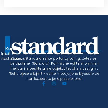
Kontakt
Email:
Gazeta Standard është portali zyrtar i gazetës se
etastandard.al
përditshme "Standard". Parimi ynë është informimi i
thelluar i mbeshtetur ne objektivitet dhe investigim.
"Behu pjese e lajmit"- eshte motoja jone kryesore qe
fton lexuesit te jene pjese e jona