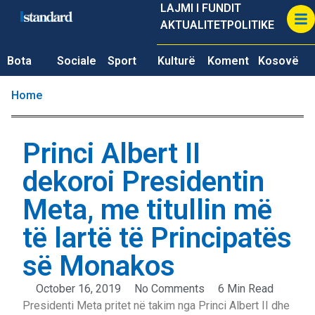
LAJMI I FUNDIT
AKTUALITET
POLITIKE
Bota
Sociale
Sport
Kulturë
Koment
Kosovë
Home
Princi Albert II
dekoroi Presidentin
Meta, me titullin më
të lartë të Principatës
së Monakos
October 16, 2019
No Comments
6 Min Read
Presidenti Meta pritet në takim nga Princi Albert II dhe