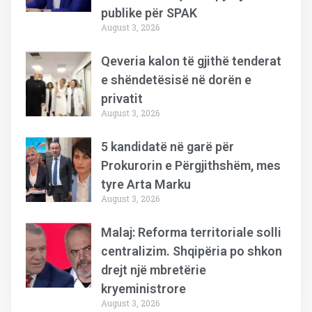
publike për SPAK
August 3, 2026
Qeveria kalon të gjithë tenderat
e shëndetësisë në dorën e
privatit
August 3, 2026
5 kandidatë në garë për
Prokurorin e Përgjithshëm, mes
tyre Arta Marku
August 3, 2026
Malaj: Reforma territoriale solli
centralizim. Shqipëria po shkon
drejt një mbretërie
kryeministrore
August 3, 2026