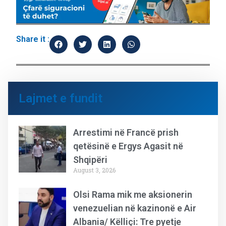
Share it :
Lajmet e fundit
Arrestimi në Francë prish
qetësinë e Ergys Agasit në
Shqipëri
August 3, 2026
Olsi Rama mik me aksionerin
venezuelian në kazinonë e Air
Albania/ Këlliçi: Tre pyetje