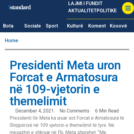
LAJMI I FUNDIT
AKTUALITET
POLITIKE
Bota
Sociale
Sport
Kulturë
Koment
Kosovë
Home
Presidenti Meta uron
Forcat e Armatosura
në 109-vjetorin e
themelimit
December 4, 2021
No Comments
6 Min Read
Presidenti Ilir Meta ka uruar sot Forcat e Armatosura të
Shqipërisë në 109 vjetorin e themelimit të tyre. Në
mesazhin e shkruar në Fb, Meta shprehet: “Me