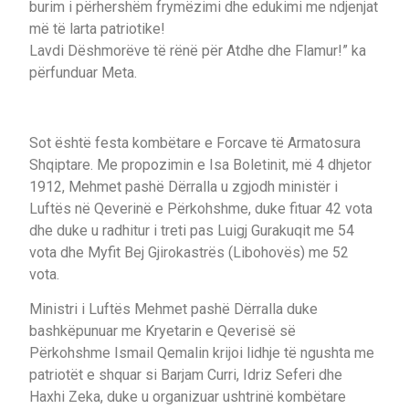
burim i përhershëm frymëzimi dhe edukimi me ndjenjat
më të larta patriotike!
Lavdi Dëshmorëve të rënë për Atdhe dhe Flamur!” ka
përfunduar Meta.
Sot është festa kombëtare e Forcave të Armatosura
Shqiptare. Me propozimin e Isa Boletinit, më 4 dhjetor
1912, Mehmet pashë Dërralla u zgjodh ministër i
Luftës në Qeverinë e Përkohshme, duke fituar 42 vota
dhe duke u radhitur i treti pas Luigj Gurakuqit me 54
vota dhe Myfit Bej Gjirokastrës (Libohovës) me 52
vota.
Ministri i Luftës Mehmet pashë Dërralla duke
bashkëpunuar me Kryetarin e Qeverisë së
Përkohshme Ismail Qemalin krijoi lidhje të ngushta me
patriotët e shquar si Barjam Curri, Idriz Seferi dhe
Haxhi Zeka, duke u organizuar ushtrinë kombëtare