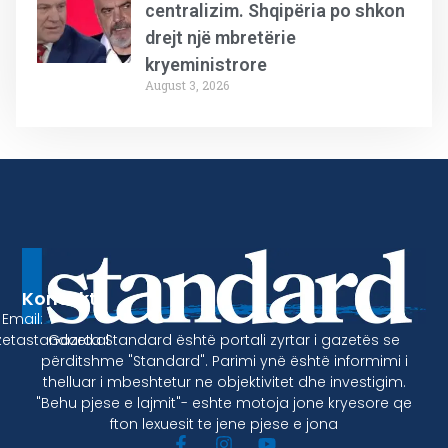
centralizim. Shqipëria po shkon
drejt një mbretërie
kryeministrore
August 3, 2026
Kontakt
Email:
Gazeta Standard është portali zyrtar i gazetës se
etastandard.al
përditshme "Standard". Parimi ynë është informimi i
thelluar i mbeshtetur ne objektivitet dhe investigim.
"Behu pjese e lajmit"- eshte motoja jone kryesore qe
fton lexuesit te jene pjese e jona