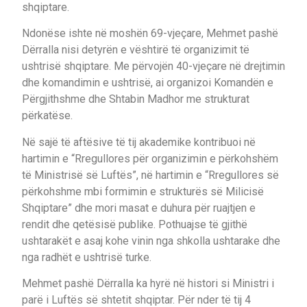
shqiptare.
Ndonëse ishte në moshën 69-vjeçare, Mehmet pashë
Dërralla nisi detyrën e vështirë të organizimit të
ushtrisë shqiptare. Me përvojën 40-vjeçare në drejtimin
dhe komandimin e ushtrisë, ai organizoi Komandën e
Përgjithshme dhe Shtabin Madhor me strukturat
përkatëse.
Në sajë të aftësive të tij akademike kontribuoi në
hartimin e “Rregullores për organizimin e përkohshëm
të Ministrisë së Luftës”, në hartimin e “Rregullores së
përkohshme mbi formimin e strukturës së Milicisë
Shqiptare” dhe mori masat e duhura për ruajtjen e
rendit dhe qetësisë publike. Pothuajse të gjithë
ushtarakët e asaj kohe vinin nga shkolla ushtarake dhe
nga radhët e ushtrisë turke.
Mehmet pashë Dërralla ka hyrë në histori si Ministri i
parë i Luftës së shtetit shqiptar. Për nder të tij 4