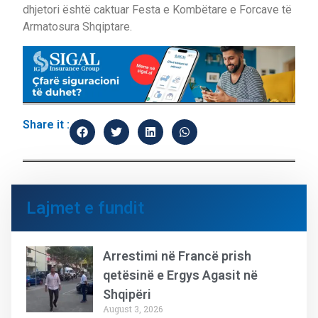
dhjetori është caktuar Festa e Kombëtare e Forcave të
Armatosura Shqiptare.
Share it :
Lajmet e fundit
Arrestimi në Francë prish
qetësinë e Ergys Agasit në
Shqipëri
August 3, 2026