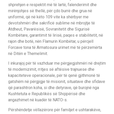
shprehjen e respektit më të lartë, falenderimit dhe
mirënjohjes së thellë, për çdo burrë dhe grua në
uniformë, që në këto 109 vite ka shërbyer me
devotshmëri dhe sakrificë sublime në mbrojtje të
Atdheut, Pavarësisë, Sovranitetit dhe Sigurisë
Kombëtare, garantimit të lirisë, paqes e stabilitetit, në
rajon dhe botë, nën Flamurin Kombëtar, u përcjell
Forcave tona të Armatosura urimet më të përzemërta
në Ditën e Themelimit.
I inkurajoj për të vazhduar me përgjegjshmëri në drejtim
të modernizimit, rritjes së aftësive trajnuese dhe
kapaciteteve operacionale, për të qenë gjithmonë të
gatshëm në përgjigje të misionit, situatave dhe sfidave
që parashtron koha, si dhe detyrave, që burojnë nga
Kushtetuta e Republikës së Shqipërisë dhe
angazhimet në kuadër të NATO-s.
Përshëndetje vëllazërore për familjet e ushtarakëve,