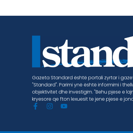
Gazeta Standard është portali zyrtar i gaz
"Standard". Parimi ynë është informimi i thel
objektivitet dhe investigim. "Behu pjese e la
kryesore qe fton lexuesit te jene pjese e jon