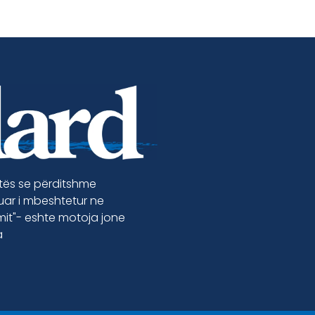
etës se përditshme
luar i mbeshtetur ne
jmit"- eshte motoja jone
a