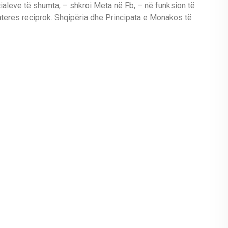
cialeve të shumta, – shkroi Meta në Fb, – në funksion të
interes reciprok. Shqipëria dhe Principata e Monakos të