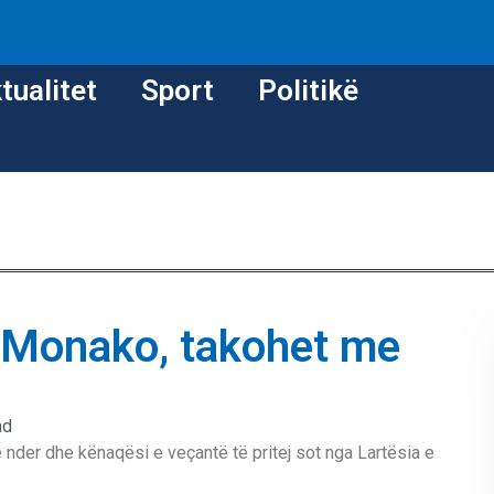
tualitet
Sport
Politikë
 Monako, takohet me
ad
qe nder dhe kënaqësi e veçantë të pritej sot nga Lartësia e