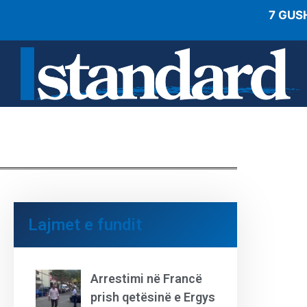
7 GUS
Lajmet e fundit
Arrestimi në Francë
prish qetësinë e Ergys