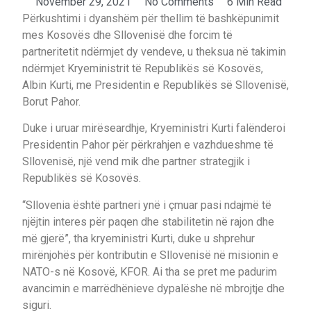
November 29, 2021
No Comments
6 Min Read
Përkushtimi i dyanshëm për thellim të bashkëpunimit
mes Kosovës dhe Sllovenisë dhe forcim të
partneritetit ndërmjet dy vendeve, u theksua në takimin
ndërmjet Kryeministrit të Republikës së Kosovës,
Albin Kurti, me Presidentin e Republikës së Sllovenisë,
Borut Pahor.
Duke i uruar mirëseardhje, Kryeministri Kurti falënderoi
Presidentin Pahor për përkrahjen e vazhdueshme të
Sllovenisë, një vend mik dhe partner strategjik i
Republikës së Kosovës.
“Sllovenia është partneri ynë i çmuar pasi ndajmë të
njëjtin interes për paqen dhe stabilitetin në rajon dhe
më gjerë”, tha kryeministri Kurti, duke u shprehur
mirënjohës për kontributin e Sllovenisë në misionin e
NATO-s në Kosovë, KFOR. Ai tha se pret me padurim
avancimin e marrëdhënieve dypalëshe në mbrojtje dhe
siguri.