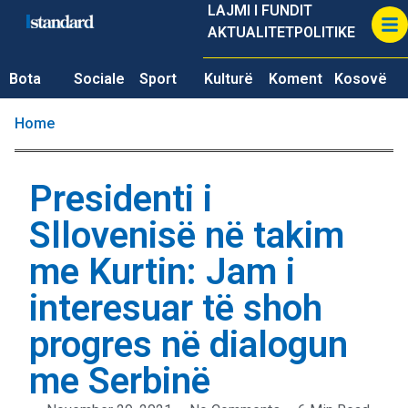
LAJMI I FUNDIT
AKTUALITET
POLITIKE
Bota
Sociale
Sport
Kulturë
Koment
Kosovë
Home
Presidenti i
Sllovenisë në takim
me Kurtin: Jam i
interesuar të shoh
progres në dialogun
me Serbinë