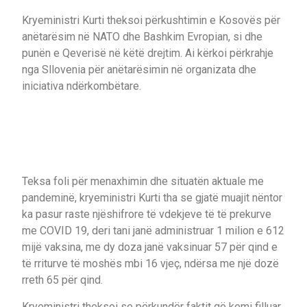
Kryeministri Kurti theksoi përkushtimin e Kosovës për
anëtarësim në NATO dhe Bashkim Evropian, si dhe
punën e Qeverisë në këtë drejtim. Ai kërkoi përkrahje
nga Sllovenia për anëtarësimin në organizata dhe
iniciativa ndërkombëtare.
Teksa foli për menaxhimin dhe situatën aktuale me
pandeminë, kryeministri Kurti tha se gjatë muajit nëntor
ka pasur raste njëshifrore të vdekjeve të të prekurve
me COVID 19, deri tani janë administruar 1 milion e 612
mijë vaksina, me dy doza janë vaksinuar 57 për qind e
të rriturve të moshës mbi 16 vjeç, ndërsa me një dozë
rreth 65 për qind.
Kryeministri theksoi se përkundër faktit që kemi filluar