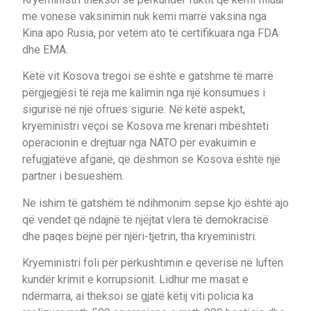
me vonesë vaksinimin nuk kemi marrë vaksina nga
Kina apo Rusia, por vetëm ato të certifikuara nga FDA
dhe EMA.
Këtë vit Kosova tregoi se është e gatshme të marrë
përgjegjësi të reja me kalimin nga një konsumues i
sigurisë në një ofrues sigurie. Në këtë aspekt,
kryeministri veçoi se Kosova me krenari mbështeti
operacionin e drejtuar nga NATO për evakuimin e
refugjatëve afganë, që dëshmon se Kosova është një
partner i besueshëm.
Ne ishim të gatshëm të ndihmonim sepse kjo është ajo
që vendet që ndajnë të njëjtat vlera të demokracisë
dhe paqes bëjnë për njëri-tjetrin, tha kryeministri.
Kryeministri foli për përkushtimin e qeverisë në luftën
kundër krimit e korrupsionit. Lidhur me masat e
ndërmarra, ai theksoi se gjatë këtij viti policia ka