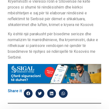
Kryeministri e vlerësoi rolin e Sllovenisë në këtë
proces si shumë të rëndësishëm dhe kërkoi
mbështetjen e saj për të elaboruar rëndësinë e
reflektimit të Serbisë për dëmet e shkaktuara,
shkatërrimet dhe luftën, krimet e kryera në Kosovë.
Ky është një parakusht për bisedime serioze dhe
normalizim të marrëdhënieve, tha kryeministri, duke e
ritheksuar si parësore vendosjen në qendër të
bisedimeve të njohjes së ndërsjellë të Kosovës me
Serbinë.
Share it :