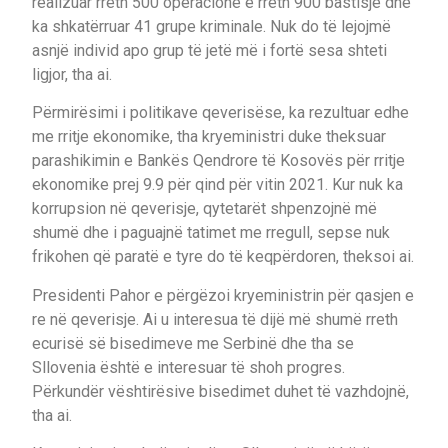
realizuar rreth 500 operacione e rreth 900 bastisje dhe
ka shkatërruar 41 grupe kriminale. Nuk do të lejojmë
asnjë individ apo grup të jetë më i fortë sesa shteti
ligjor, tha ai.
Përmirësimi i politikave qeverisëse, ka rezultuar edhe
me rritje ekonomike, tha kryeministri duke theksuar
parashikimin e Bankës Qendrore të Kosovës për rritje
ekonomike prej 9.9 për qind për vitin 2021. Kur nuk ka
korrupsion në qeverisje, qytetarët shpenzojnë më
shumë dhe i paguajnë tatimet me rregull, sepse nuk
frikohen që paratë e tyre do të keqpërdoren, theksoi ai.
Presidenti Pahor e përgëzoi kryeministrin për qasjen e
re në qeverisje. Ai u interesua të dijë më shumë rreth
ecurisë së bisedimeve me Serbinë dhe tha se
Sllovenia është e interesuar të shoh progres.
Përkundër vështirësive bisedimet duhet të vazhdojnë,
tha ai.