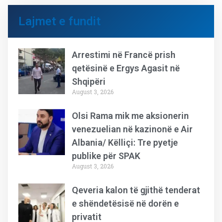
Lajmet e fundit
Arrestimi në Francë prish
qetësinë e Ergys Agasit në
Shqipëri
August 3, 2026
Olsi Rama mik me aksionerin
venezuelian në kazinonë e Air
Albania/ Këlliçi: Tre pyetje
publike për SPAK
August 3, 2026
Qeveria kalon të gjithë tenderat
e shëndetësisë në dorën e
privatit